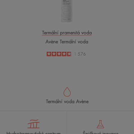
Termální pramenitá voda
Avène Termální voda
4.8
/
5
1 576
-
Termální voda Avène