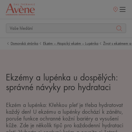
Prodejní
místa
Domovská stránka
Ekzém – Atopický ekzém – Lupénka
Život s ekzémem a
Ekzémy a lupénka u dospělých:
správné návyky pro hydrataci
Ekzém a lupénka: Křehkou pleť je třeba hydratovat
každý den! U ekzému a lupénky dochází k zánětu,
poruše funkce ochranné kožní bariéry a vysušení
kůže. Zde je několik tipů pro každodenní hydrataci