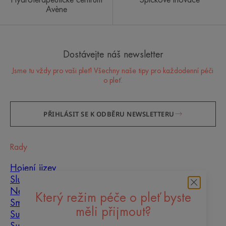
Hydroterapeutické centrum
Špičkové inovace
Avène
Dostávejte náš newsletter
Jsme tu vždy pro vaši pleť! Všechny naše tipy pro každodenní péči
o pleť.
PŘIHLÁSIT SE K ODBĚRU NEWSLETTERU
Rady
Hojení jizev
Slunce
Nedokonalosti pleti
Který režim péče o pleť byste
Smíšená pleť
měli přijmout?
Suchá pleť