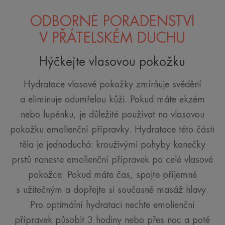
ODBORNÉ PORADENSTVÍ
V PŘÁTELSKÉM DUCHU
Hýčkejte vlasovou pokožku
Hydratace vlasové pokožky zmírňuje svědění
a eliminuje odumřelou kůži. Pokud máte ekzém
nebo lupénku, je důležité používat na vlasovou
pokožku emolienční přípravky. Hydratace této části
těla je jednoduchá: krouživými pohyby konečky
prstů naneste emolienční přípravek po celé vlasové
pokožce. Pokud máte čas, spojte příjemné
s užitečným a dopřejte si současně masáž hlavy.
Pro optimální hydrataci nechte emolienční
přípravek působit 3 hodiny nebo přes noc a poté