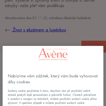
pleti. Vyberte si správný krém a osvojte si šetrné
návyky: vaše pleť vám poděkuje.
Aktualizováno dne
03.11.25
, schváleno
lékařské ředitelství
.
Život s ekzémem a lupénkou
OBSAH
Ekzém: správné hydratační
Nabízíme vám zážitek, který vám bude vyhovovat
návyky
díky cookies
Soubory cookie používáme k tomu, abychom vám při používání našich
Ať už jste v kanceláři nebo na rande, nutkání
stránek poskytli lepší personalizaci a pokročilé funkce. Chcete-li pokračovat
škrábat se je nekontrolovatelné a v těch nejhorších
a usnadnit si navigaci na stránkách, můžete používání souborů cookie přímo
přijmout. V opačném případě si můžete používání souborů cookie