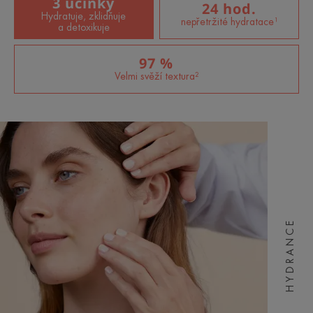
3 účinky
24 hod.
Hydratuje, zklidňuje
nepřetržité hydratace¹
a detoxikuje
97 %
Velmi svěží textura²
HYDRANCE