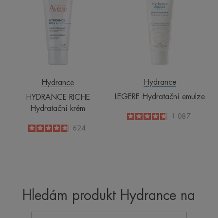
Hydratační
emulze
krém
Hydrance
Hydrance
LEGERE Hydratační emulze
HYDRANCE RICHE
Hydratační krém
4.7
/
5
1 087
-
4.8
/
5
624
-
Hledám produkt Hydrance na