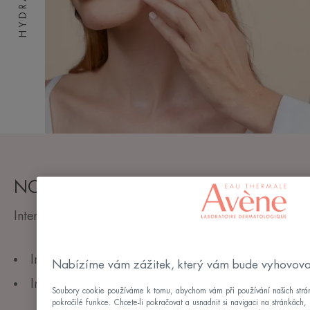
HYDRANCE
NORMA KVALITY
Intenzivní hydratační krém v gelu
Intenzivní a dlouhodobá hydratace
Nabízíme vám zážitek, který vám bude vyhovovat
Inovativní textura v kombinaci vody a gelu
Soubory cookie používáme k tomu, abychom vám při používání našich stráne
pokročilé funkce. Chcete-li pokračovat a usnadnit si navigaci na stránkách