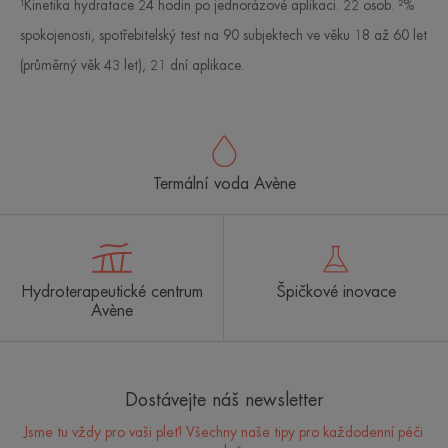
¹Kinetika hydratace 24 hodin po jednorázové aplikaci. 22 osob. ²%
spokojenosti, spotřebitelský test na 90 subjektech ve věku 18 až 60 let
(průměrný věk 43 let), 21 dní aplikace.
Termální voda Avène
Hydroterapeutické centrum
Špičkové inovace
Avène
Dostávejte náš newsletter
Jsme tu vždy pro vaši pleť! Všechny naše tipy pro každodenní péči