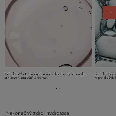
Cohederm™Patentovaný komplex s efektem zásobení vodou
Termální voda 
a vysoce hydratační schopností.
a protidráždivé 
Přejít
Přejít
na
na
položku
položku
1
2
Nekonečný zdroj hydratace