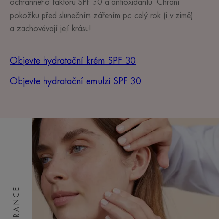
ochranného faktoru SPF 30 a antioxidantu. Chrání
pokožku před slunečním zářením po celý rok (i v zimě)
a zachovávají její krásu!
Objevte hydratační krém SPF 30
Objevte hydratační emulzi SPF 30
HYDRANCE