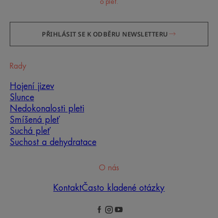
o pleť.
PŘIHLÁSIT SE K ODBĚRU NEWSLETTERU
Rady
Hojení jizev
Slunce
Nedokonalosti pleti
Smíšená pleť
Suchá pleť
Suchost a dehydratace
O nás
Kontakt
Často kladené otázky