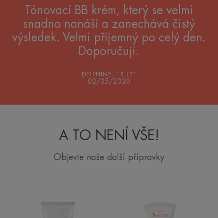
Tónovací BB krém, který se velmi
snadno nanáší a zanechává čistý
výsledek. Velmi příjemný po celý den.
Doporučuji.
DELPHINE, 18 LET
02/05/2020
A TO NENÍ VŠE!
Objevte naše další přípravky
HYDRANCE
LEGERE
RICHE
Hydratační