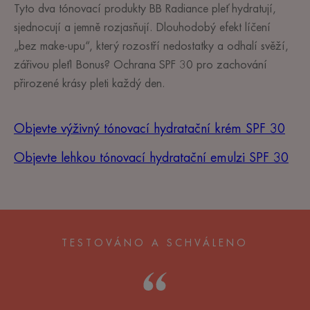
Tyto dva tónovací produkty BB Radiance pleť hydratují,
sjednocují a jemně rozjasňují. Dlouhodobý efekt líčení
„bez make-upu“, který rozostří nedostatky a odhalí svěží,
zářivou pleť! Bonus? Ochrana SPF 30 pro zachování
přirozené krásy pleti každý den.
Objevte výživný tónovací hydratační krém SPF 30
Objevte lehkou tónovací hydratační emulzi SPF 30
TESTOVÁNO A SCHVÁLENO