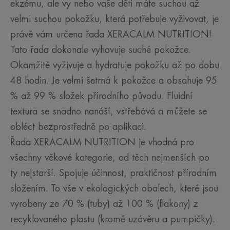
ekzému, ale vy nebo vaše děti máte suchou až
velmi suchou pokožku, která potřebuje vyživovat, je
právě vám určena řada XERACALM NUTRITION!
Tato řada dokonale vyhovuje suché pokožce.
Okamžitě vyživuje a hydratuje pokožku až po dobu
48 hodin. Je velmi šetrná k pokožce a obsahuje 95
% až 99 % složek přírodního původu. Fluidní
textura se snadno nanáší, vstřebává a můžete se
obléct bezprostředně po aplikaci.
Řada XERACALM NUTRITION je vhodná pro
všechny věkové kategorie, od těch nejmenších po
ty nejstarší. Spojuje účinnost, praktičnost přírodním
složením. To vše v ekologických obalech, které jsou
vyrobeny ze 70 % (tuby) až 100 % (flakony) z
recyklovaného plastu (kromě uzávěru a pumpičky).