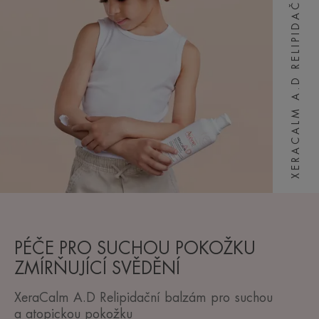
XERACALM A.D RELIPIDAČNÍ BALZÁM
PÉČE PRO SUCHOU POKOŽKU
ZMÍRŇUJÍCÍ SVĚDĚNÍ
XeraCalm A.D Relipidační balzám pro suchou
a atopickou pokožku