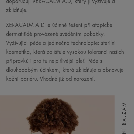
doporučují XERACALM A.D, který ji vyživuje a
zklidňuje.
XERACALM A.D je účinné řešení při atopické
dermatitidě provázené svěděním pokožky.
Vyživující péče a jedinečná technologie: sterilní
kosmetika, která zajišťuje vysokou toleranci našich
přípravků i pro tu nejcitlivější pleť. Péče s
dlouhodobým účinkem, která zklidňuje a obnovuje
kožní bariéru. Vhodné již od narození.