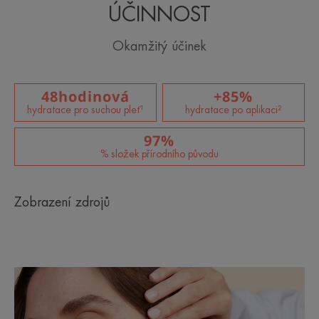
ÚČINNOST
Okamžitý účinek
48hodinová
+85%
hydratace pro suchou pleť¹
hydratace po aplikaci²
97%
% složek přírodního původu
Zobrazení zdrojů