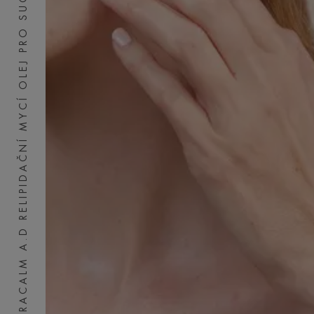
XERACALM A.D RELIPIDAČNÍ MYCÍ OLEJ PRO SUCHOU POKOŽKU SE SKLONEM K ATOPII