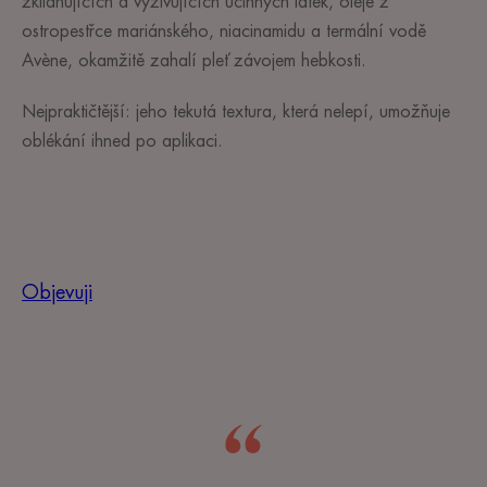
zklidňujících a vyživujících účinných látek, oleje z
ostropestřce mariánského, niacinamidu a termální vodě
Avène, okamžitě zahalí pleť závojem hebkosti.
Nejpraktičtější: jeho tekutá textura, která nelepí, umožňuje
oblékání ihned po aplikaci.
Objevuji