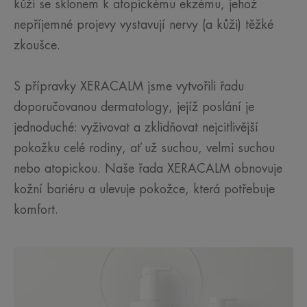
kůži se sklonem k atopickému ekzému, jehož
nepříjemné projevy vystavují nervy (a kůži) těžké
zkoušce.
S přípravky XERACALM jsme vytvořili řadu
doporučovanou dermatology, jejíž poslání je
jednoduché: vyživovat a zklidňovat nejcitlivější
pokožku celé rodiny, ať už suchou, velmi suchou
nebo atopickou. Naše řada XERACALM obnovuje
kožní bariéru a ulevuje pokožce, která potřebuje
komfort.