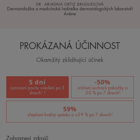
DR. ARIADNA ORTIZ BRUGUESOVÁ
Dermatoložka a medicínská ředitelka dermatologických laboratoří
Avène
PROKÁZANÁ ÚČINNOST
Okamžitý zklidňující účinek
5 dní
-50%
vymizení pocitu svědění po 5
snížení suchosti pokožky o
dnech¹ ²
-50 % po 7 dnech²
59%
zlepšení kvality spánku o +59 % po 7 dnech²
Zobrazení zdrojů