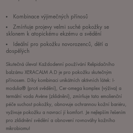
Kombinace výjimečných přínosů
Zmírňuje projevy velmi suché pokožky se
sklonem k atopickému ekzému a svědění
Ideální pro pokožku novorozenců, dětí a
dospělých
Skutečná úleva! Každodenní používání Relipidačního
balzámu XERACALM A.D je pro pokožku skutečným
přínosem. Díky kombinaci unikátních aktivních látek: I-
modulia® (proti svědění), Cer-omega komplex (výživa) a
termální voda Avène (zklidnění), zmírňuje tato emolienční
péče suchost pokožky, obnovuje ochrannou kožní bariéru,
vyživuje pokožku a navrací jí komfort. Je nejlepším řešením
pro zklidnění svědění a obnovení rovnováhy kožního
mikrobiomu!