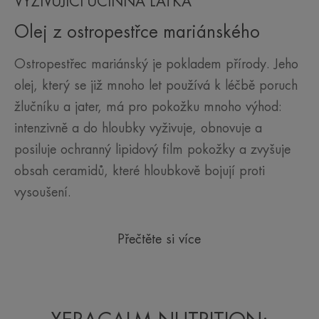
VYŽIVUJÍCÍ ÚČINNÁ LÁTKA
Olej z ostropestřce mariánského
Ostropestřec mariánský je pokladem přírody. Jeho
olej, který se již mnoho let používá k léčbě poruch
žlučníku a jater, má pro pokožku mnoho výhod:
intenzivně a do hloubky vyživuje, obnovuje a
posiluje ochranný lipidový film pokožky a zvyšuje
obsah ceramidů, které hloubkově bojují proti
vysoušení.
Přečtěte si více