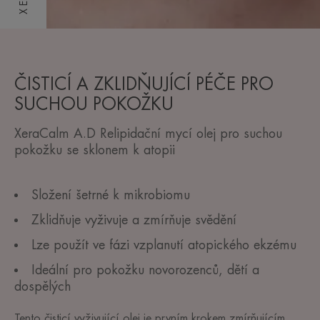
ČISTICÍ A ZKLIDŇUJÍCÍ PÉČE PRO
SUCHOU POKOŽKU
XeraCalm A.D Relipidační mycí olej pro suchou
pokožku se sklonem k atopii
Složení šetrné k mikrobiomu
Zklidňuje vyživuje a zmírňuje svědění
Lze použít ve fázi vzplanutí atopického ekzému
Ideální pro pokožku novorozenců, dětí a
dospělých
Tento čisticí vyživující olej je prvním krokem zmírňujícím