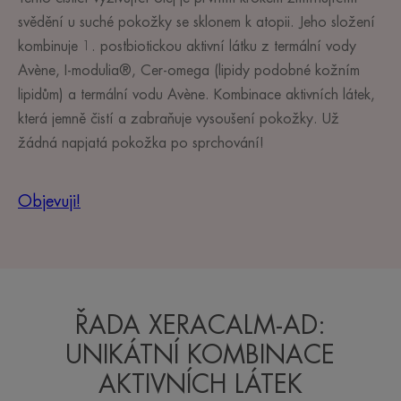
svědění u suché pokožky se sklonem k atopii. Jeho složení
kombinuje 1. postbiotickou aktivní látku z termální vody
Avène, I-modulia®, Cer-omega (lipidy podobné kožním
lipidům) a termální vodu Avène. Kombinace aktivních látek,
která jemně čistí a zabraňuje vysoušení pokožky. Už
žádná napjatá pokožka po sprchování!
Objevuji!
ŘADA XERACALM-AD:
UNIKÁTNÍ KOMBINACE
AKTIVNÍCH LÁTEK