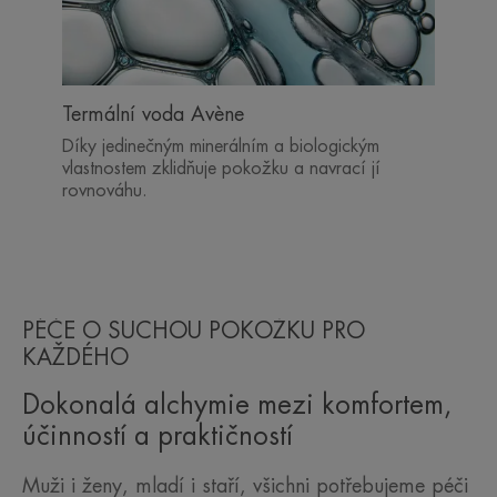
Termální voda Avène
Díky jedinečným minerálním a biologickým
vlastnostem zklidňuje pokožku a navrací jí
rovnováhu.
PÉČE O SUCHOU POKOŽKU PRO
KAŽDÉHO
Dokonalá alchymie mezi komfortem,
účinností a praktičností
Muži i ženy, mladí i staří, všichni potřebujeme péči