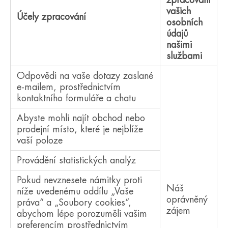
zpracování
vašich
Účely zpracování
osobních
údajů
našimi
službami
Odpovědi na vaše dotazy zaslané
e-mailem, prostřednictvím
kontaktního formuláře a chatu
Abyste mohli najít obchod nebo
prodejní místo, které je nejblíže
vaší poloze
Provádění statistických analýz
Pokud nevznesete námitky proti
Náš
níže uvedenému oddílu „Vaše
oprávněný
práva“ a „Soubory cookies“,
zájem
abychom lépe porozuměli vašim
preferencím prostřednictvím