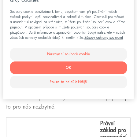
díky cookies
osobními údaji, které jste nám poskytli.
Soubory cookie používáme k tomu, abychom vám při používání našich
Osobní údaje o vás můžeme získat také od třetích
stránek poskytli lepší personalizaci a pokročilé funkce. Chcete-li pokračovat
a usnadnit si navigaci na stránkách, můžete používání souborů cookie přímo
stran (např. z profilů na sociálních sítích, pokud jste
přijmout. V opačném případě si můžete používání souborů cookie
přizpůsobit. Další informace o zpracování osobních údajů naleznete v našich
přihlášeni do své členské zóny pomocí účtu sociální
zásadách ochrany osobních údajů kliknutím níže:
Zásady ochrany soukromí
sítě).
Nastavení souborů cookie
OK
III. Účely zpracování osobních údajů
Pouze to nejdůležitější
Níže naleznete přehled účelů zpracování vašich
osobních údajů naším systémem a důvody, proč je
to pro nás nezbytné.
Právní
základ pro