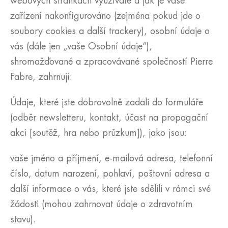
webových stránkách využíváte a jak je vaše
zařízení nakonfigurováno (zejména pokud jde o
soubory cookies a další trackery), osobní údaje o
vás (dále jen „vaše Osobní údaje“),
shromažďované a zpracovávané společností Pierre
Fabre, zahrnují:
Údaje, které jste dobrovolně zadali do formuláře
(odběr newsletteru, kontakt, účast na propagační
akci [soutěž, hra nebo průzkum]), jako jsou:
vaše jméno a příjmení, e-mailová adresa, telefonní
číslo, datum narození, pohlaví, poštovní adresa a
další informace o vás, které jste sdělili v rámci své
žádosti (mohou zahrnovat údaje o zdravotním
stavu).