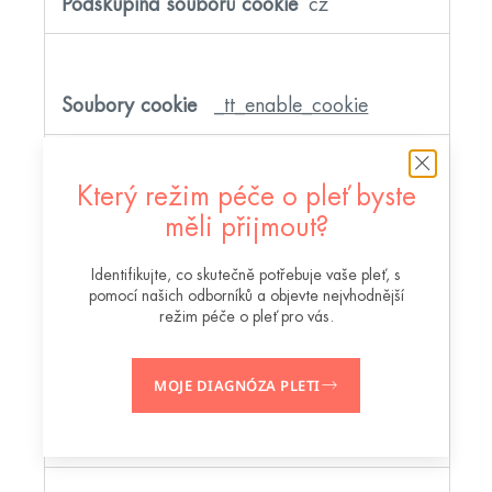
cz
cookie
_tt_enable_cookie
Který režim péče o pleť byste
Vlastní
měli přijmout?
Identifikujte, co skutečně potřebuje vaše pleť, s
pomocí našich odborníků a objevte nejvhodnější
89 Dny
režim péče o pleť pro vás.
MOJE DIAGNÓZA PLETI
eau-thermale-
avene.cz