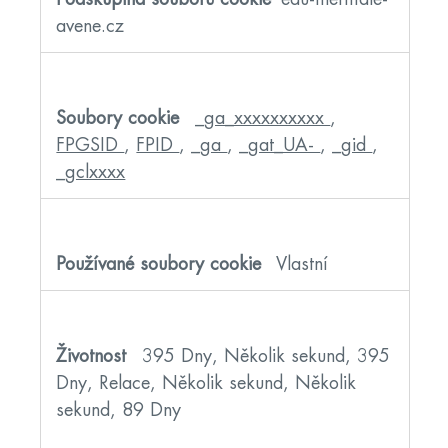
pro
zvýšení
avene.cz
výkonu
_ga_xxxxxxxxxx
,
FPGSID
,
FPID
,
_ga
,
_gat_UA-
,
_gid
,
_gclxxxx
Vlastní
395 Dny, Několik sekund, 395
Dny, Relace, Několik sekund, Několik
sekund, 89 Dny