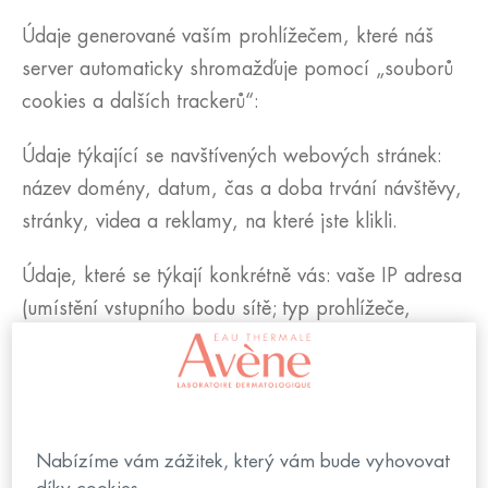
Údaje generované vaším prohlížečem, které náš
server automaticky shromažďuje pomocí „souborů
cookies a dalších trackerů“:
Údaje týkající se navštívených webových stránek:
název domény, datum, čas a doba trvání návštěvy,
stránky, videa a reklamy, na které jste klikli.
Údaje, které se týkají konkrétně vás: vaše IP adresa
(umístění vstupního bodu sítě; typ prohlížeče,
operační systém).
Tyto automaticky shromážděné osobní údaje
nepoužíváme k tomu, abychom se vás pokusili
identifikovat, a nespojujeme je s výše uvedenými
Nabízíme vám zážitek, který vám bude vyhovovat