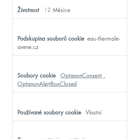
12 Měsíce
eau-thermale-
avene.cz
OptanonConsent
,
OptanonAlertBoxClosed
Vlastní