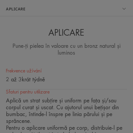
APLICARE
Dodává citlivé pokožce obličeje a
těla postupné, zářivé a přirozené
opálení.
APLICARE
Pune-ți pielea în valoare cu un bronz natural și
luminos
Výhoda
Frekvence užívání
Postupné, přirozeně vypadající opálení.
2 až 3krát týdně
Sfaturi pentru utilizare
Benefity
Aplică un strat subțire și uniform pe fața și/sau
• ZARUČUJE přirozené opálení beze skvrn.
corpul curat și uscat. Cu ajutorul unui bețișor din
bumbac, întinde-l înspre pe linia părului și pe
• HYDRATUJE: hydratuje svrchní vrstvy pokožky.
sprâncene.
Pentru o aplicare uniformă pe corp, distribuie-l pe
• PARFEMOVANÝ pro jemný a příjemný pocit.