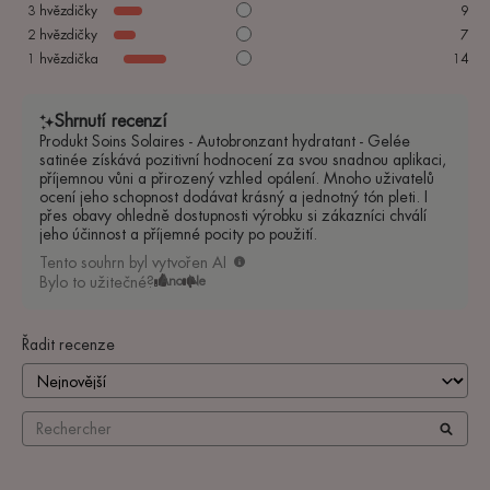
3
hvězdičky
9
2
hvězdičky
7
1
hvězdička
14
Shrnutí recenzí
Produkt Soins Solaires - Autobronzant hydratant - Gelée
satinée získává pozitivní hodnocení za svou snadnou aplikaci,
příjemnou vůni a přirozený vzhled opálení. Mnoho uživatelů
ocení jeho schopnost dodávat krásný a jednotný tón pleti. I
přes obavy ohledně dostupnosti výrobku si zákazníci chválí
jeho účinnost a příjemné pocity po použití.
Tento souhrn byl vytvořen AI
Bylo to užitečné?
Ano
Ne
Řadit recenze