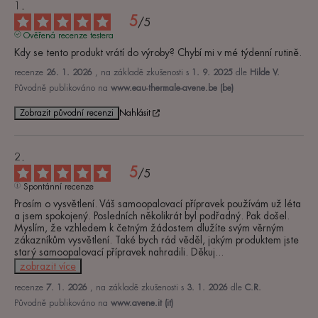
5
/
5
Ověřená recenze testera
Kdy se tento produkt vrátí do výroby? Chybí mi v mé týdenní rutině.
recenze
26. 1. 2026
, na základě zkušenosti s
1. 9. 2025
dle
Hilde V.
Původně publikováno na
www.eau-thermale-avene.be (be)
Zobrazit původní recenzi
Nahlásit
5
/
5
Spontánní recenze
Prosím o vysvětlení. Váš samoopalovací přípravek používám už léta 
a jsem spokojený. Posledních několikrát byl podřadný. Pak došel. 
Myslím, že vzhledem k četným žádostem dlužíte svým věrným 
zákazníkům vysvětlení. Také bych rád věděl, jakým produktem jste 
starý samoopalovací přípravek nahradili. Děkuj
...
zobrazit více
recenze
7. 1. 2026
, na základě zkušenosti s
3. 1. 2026
dle
C.R.
Původně publikováno na
www.avene.it (it)