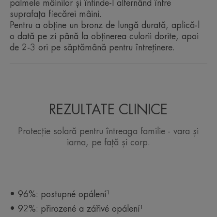
palmele mâinilor și întinde-l alternând între
suprafața fiecărei mâini.
Pentru a obține un bronz de lungă durată, aplică-l
o dată pe zi până la obținerea culorii dorite, apoi
TEXTURA
de 2-3 ori pe săptămână pentru întreținere.
Výhody textury
Svěží, nelepivý saténový gel.
REZULTATE CLINICE
Parfemace
Protecție solară pentru întreaga familie - vara și
Jemná parfemace
iarna, pe față și corp.
• 96%: postupné opálení¹
• 92%: přirozené a zářivé opálení¹