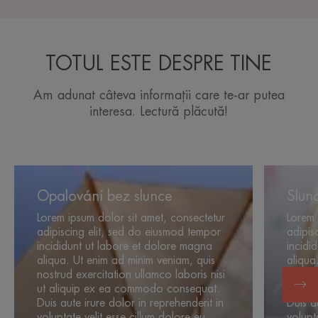
TOTUL ESTE DESPRE TINE
Am adunat câteva informații care te-ar putea
interesa. Lectură plăcută!
Opalování
Slunce
bez
ve
Opalování bez slunce
Slun
slunce
městě
Lorem ipsum dolor sit amet, consectetur
Lorem 
adipiscing elit, sed do eiusmod tempor
adipis
incididunt ut labore et dolore magna
incidi
aliqua. Ut enim ad minim veniam, quis
aliqua
nostrud exercitation ullamco laboris nisi
nostru
ut aliquip ex ea commodo consequat.
ut al
Duis aute irure dolor in reprehenderit in
Duis a
voluptate velit esse cillum dolore eu
volupt