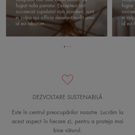
fugiat nulla pariatur. Excepteur sint
fugiat 
occaecat cupidatat non proident, sunt
occaec
in culpa qui officia deserunt mollit anim
in cul
id est laborum.
id est
Přejít
Přejít
Přejít
na
na
na
položku
položku
položku
1
2
3
DEZVOLTARE SUSTENABILĂ
Este în centrul preocupărilor noastre. Lucrăm la
acest aspect în fiecare zi, pentru a proteja mai
bine viitorul.