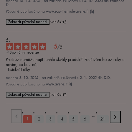
recenze
15. 10. 2025
, na základě zkušenosti s
13. 10. 2025
dle
Fabienne
D.
Původně publikováno na
www.eau-thermale-avene.fr (fr)
Zobrazit původní recenzi
Nahlásit
5
/
5
Spontánní recenze
Proč už nemůžu najít tenhle skvělý produkt? Používám ho už roky a 
nevím, co bez něj.

 Tisíckrát díky
recenze
3. 10. 2025
, na základě zkušenosti s
2. 1. 2025
dle
D.D.
Původně publikováno na
www.avene.it (it)
Zobrazit původní recenzi
Nahlásit
1
2
3
4
5
6
21