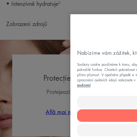
• Intenzivně hydratuje²
Zobrazení zdrojů
Nabízíme vám zážitek, kt
Soubory cookie používáme k tomu, abych
pokročilé funkce. Chcete-li pokračovat 
přímo přijmout. V opačném případě si m
Protecție solară
zpracování osobních údajů naleznete v 
soukromí
Protejează viitorul.
Află mai multe