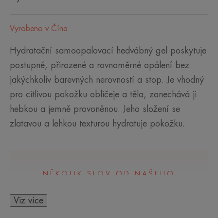
Vyrobeno v Čína
Hydratační samoopalovací hedvábný gel poskytuje
postupné, přirozené a rovnoměrné opálení bez
jakýchkoliv barevných nerovností a stop. Je vhodný
pro citlivou pokožku obličeje a těla, zanechává ji
hebkou a jemně provoněnou. Jeho složení se
zlatavou a lehkou texturou hydratuje pokožku.
NĚKOLIK SLOV OD NAŠEHO
ODBORNÍKA
Viz více