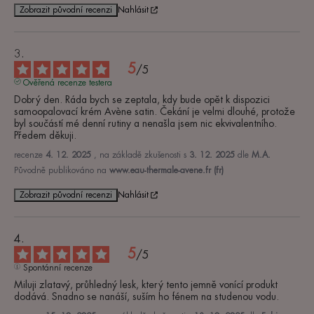
Zobrazit původní recenzi
Nahlásit
5
/
5
Ověřená recenze testera
Dobrý den. Ráda bych se zeptala, kdy bude opět k dispozici 
samoopalovací krém Avène satin. Čekání je velmi dlouhé, protože 
byl součástí mé denní rutiny a nenašla jsem nic ekvivalentního. 
Předem děkuji.
recenze
4. 12. 2025
, na základě zkušenosti s
3. 12. 2025
dle
M.A.
Původně publikováno na
www.eau-thermale-avene.fr (fr)
Zobrazit původní recenzi
Nahlásit
5
/
5
Spontánní recenze
Miluji zlatavý, průhledný lesk, který tento jemně vonící produkt 
dodává. Snadno se nanáší, suším ho fénem na studenou vodu.