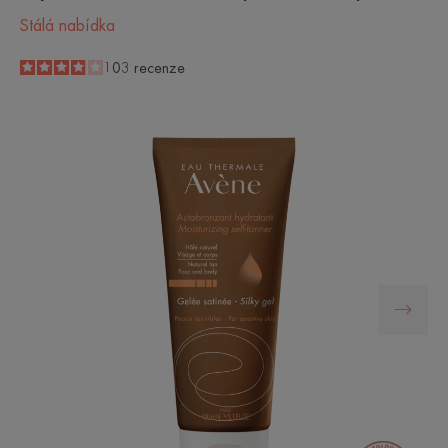
Stálá nabídka
4
/
5
103
recenze
-