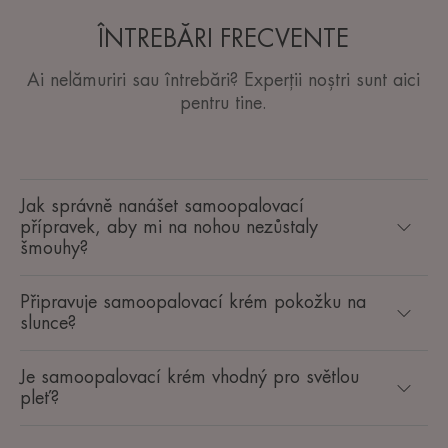
ÎNTREBĂRI FRECVENTE
Ai nelămuriri sau întrebări? Experții noștri sunt aici
pentru tine.
Jak správně nanášet samoopalovací
přípravek, aby mi na nohou nezůstaly
šmouhy?
Připravuje samoopalovací krém pokožku na
slunce?
Je samoopalovací krém vhodný pro světlou
pleť?