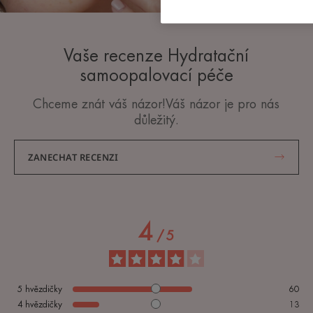
Vaše recenze Hydratační
samoopalovací péče
Chceme znát váš názor!Váš názor je pro nás
důležitý.
ZANECHAT RECENZI
4
/
5
5
hvězdičky
60
4
hvězdičky
13