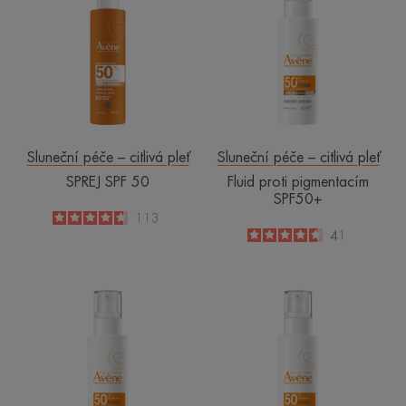
50
pigmentacím
SPF50+
Sluneční péče – citlivá pleť
Sluneční péče – citlivá pleť
SPREJ SPF 50
Fluid proti pigmentacím
SPF50+
4.7
/
5
113
-
4.6
/
5
41
-
Fluid
Anti-
proti
age
nedokonalostem
fluid
pleti
SPF50
SPF50