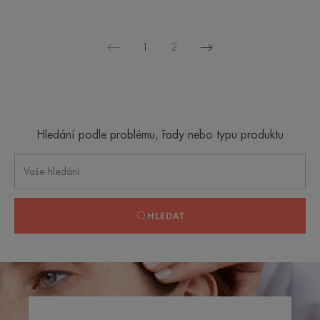
1
2
Další
Předchozí
stránka
stránka
Hledání podle problému, řady nebo typu produktu
HLEDAT