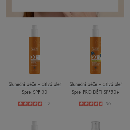
Sprej
Sprej
SPF
PRO
30
DĚTI
SPF50+
Sluneční péče – citlivá pleť
Sluneční péče – citlivá pleť
Sprej SPF 30
Sprej PRO DĚTI SPF50+
5
/
5
12
4.6
/
5
50
-
-
SPREJ
Fluid
SPF
proti