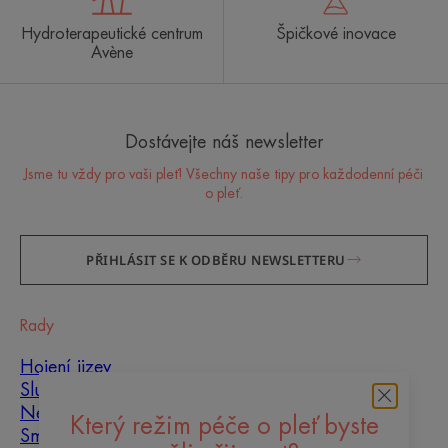
Hydroterapeutické centrum
Špičkové inovace
Avène
Dostávejte náš newsletter
Jsme tu vždy pro vaši pleť! Všechny naše tipy pro každodenní péči
o pleť.
PŘIHLÁSIT SE K ODBĚRU NEWSLETTERU
Rady
Hojení jizev
Slunce
Nedokonalosti pleti
Který režim péče o pleť byste
Smíšená pleť