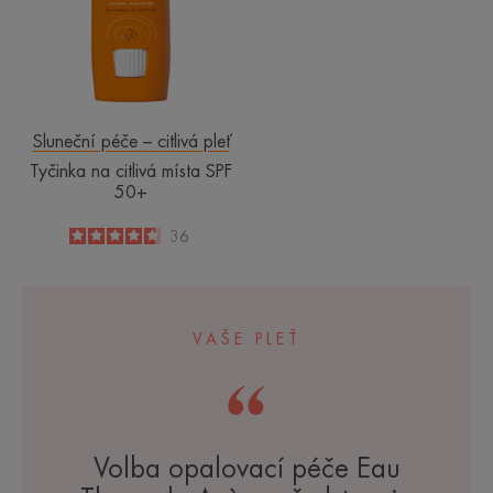
SPF
50+
Sluneční péče – citlivá pleť
Tyčinka na citlivá místa SPF
50+
4.7
/
5
36
-
VAŠE PLEŤ
Volba opalovací péče Eau