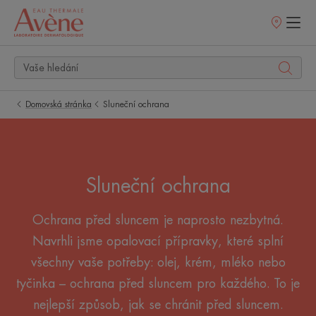
Prodejní
místa
Domovská stránka
Sluneční ochrana
Sluneční ochrana
Ochrana před sluncem je naprosto nezbytná.
Navrhli jsme opalovací přípravky, které splní
všechny vaše potřeby: olej, krém, mléko nebo
tyčinka – ochrana před sluncem pro každého. To je
nejlepší způsob, jak se chránit před sluncem.