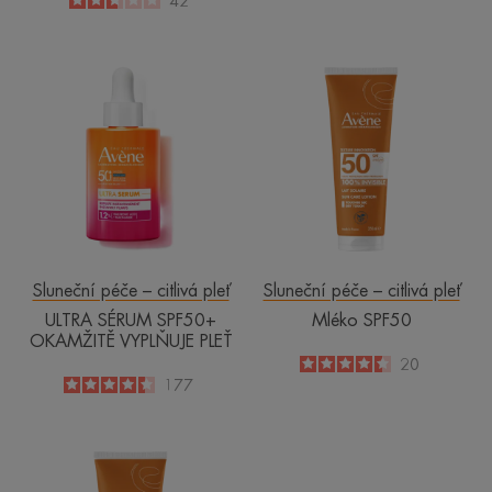
2.6
/
5
42
-
ULTRA
Mléko
SÉRUM
SPF50
SPF50+
OKAMŽITĚ
VYPLŇUJE
PLEŤ
Sluneční péče – citlivá pleť
Sluneční péče – citlivá pleť
ULTRA SÉRUM SPF50+
Mléko SPF50
OKAMŽITĚ VYPLŇUJE PLEŤ
4.5
/
5
20
-
4.4
/
5
177
-
Mléko
PRO