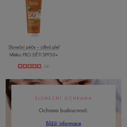
DĚTI
SPF50+
Sluneční péče – citlivá pleť
Mléko PRO DĚTI SPF50+
5
/
5
24
-
SLUNEČNÍ OCHRANA
Ochrana budoucnosti.
Bližší informace