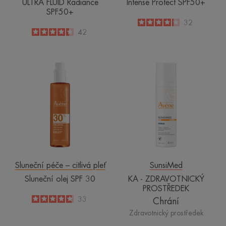
ULTRA FLUID Radiance
Intense Protect SPF50+
SPF50+
4.2
/
5
32
-
4.4
/
5
42
-
Sluneční
KA
olej
-
SPF
ZDRAVOTNIC
30
PROSTŘEDEK
Sluneční péče – citlivá pleť
SunsiMed
Sluneční olej SPF 30
KA - ZDRAVOTNICKÝ
PROSTŘEDEK
4.8
/
5
33
Chrání
-
Zdravotnický prostředek