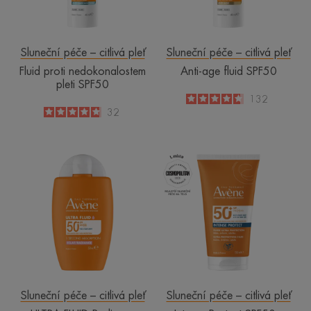
Sluneční péče – citlivá pleť
Sluneční péče – citlivá pleť
Fluid proti nedokonalostem
Anti-age fluid SPF50
pleti SPF50
4.6
/
5
132
-
4.8
/
5
32
-
ULTRA
Intense
FLUID
Protect
Radiance
SPF50+
SPF50+
Sluneční péče – citlivá pleť
Sluneční péče – citlivá pleť