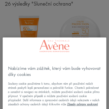
26 výsledky "Sluneční ochrana"
Krém
Kompaktní
SPF
make-
50+
up
bez
SPF
parfemace
50
světlý
odstín
Sluneční péče – citlivá pleť
Sluneční péče – Intolerantní
Nabízíme vám zážitek, který vám bude vyhovovat
pleť
Krém SPF 50+ bez
díky cookies
parfemace
Kompaktní make-up SPF 50
světlý odstín
Soubory cookie používáme k tomu, abychom vám při používání našich
4.8
/
5
743
stránek poskytli lepší personalizaci a pokročilé funkce. Chcete-li pokračovat
-
4.1
/
5
30
a usnadnit si navigaci na stránkách, můžete používání souborů cookie přímo
-
přijmout. V opačném případě si můžete používání souborů cookie
přizpůsobit. Další informace o zpracování osobních údajů naleznete v našich
Kompaktní
Sportovní
zásadách ochrany osobních údajů kliknutím níže:
Zásady ochrany soukromí