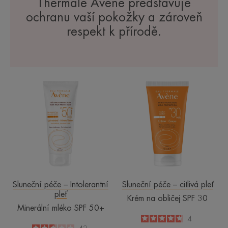
Thermale Avène představuje
ochranu vaší pokožky a zároveň
respekt k přírodě.
Minerální
Krém
mléko
na
SPF
obličej
50+
SPF
30
Sluneční péče – Intolerantní
Sluneční péče – citlivá pleť
pleť
Krém na obličej SPF 30
Minerální mléko SPF 50+
4.8
/
5
4
-