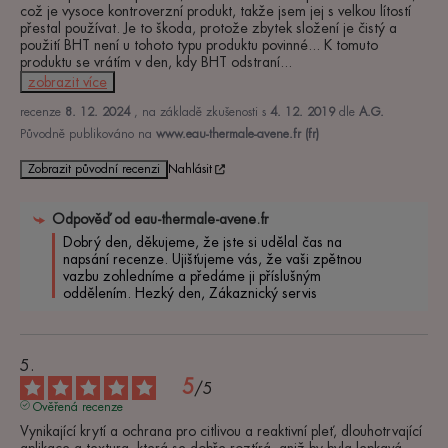
což je vysoce kontroverzní produkt, takže jsem jej s velkou lítostí 
přestal používat. Je to škoda, protože zbytek složení je čistý a 
použití BHT není u tohoto typu produktu povinné... K tomuto 
produktu se vrátím v den, kdy BHT odstraní
...
zobrazit více
recenze
8. 12. 2024
, na základě zkušenosti s
4. 12. 2019
dle
A.G.
Původně publikováno na
www.eau-thermale-avene.fr (fr)
Zobrazit původní recenzi
Nahlásit
Odpověď od
eau-thermale-avene.fr
Dobrý den, děkujeme, že jste si udělal čas na 
napsání recenze. Ujišťujeme vás, že vaši zpětnou 
vazbu zohledníme a předáme ji příslušným 
oddělením. Hezký den, Zákaznický servis 
5
/
5
Ověřená recenze
Vynikající krytí a ochrana pro citlivou a reaktivní pleť, dlouhotrvající 
aplikace a textura, která se dobře roztírá, aniž by byla lepkavá. 