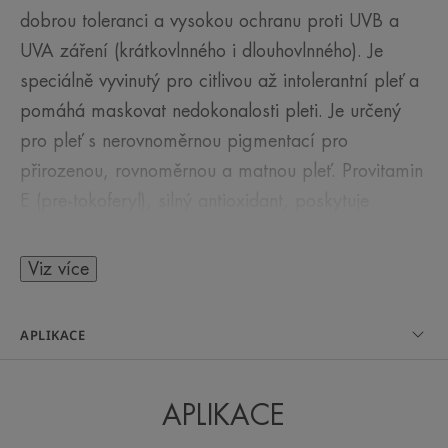
dobrou toleranci a vysokou ochranu proti UVB a
UVA záření (krátkovlnného i dlouhovlnného). Je
speciálně vyvinutý pro citlivou až intolerantní pleť a
pomáhá maskovat nedokonalosti pleti. Je určený
pro pleť s nerovnoměrnou pigmentací pro
přirozenou, rovnoměrnou a matnou pleť. Provitamin
E (pre-tokoferyl), silný antioxidant, poskytuje
buňkám ochranu před volnými radikály.
Viz více
APLIKACE
NĚKOLIK SLOV OD NAŠEHO
ODBORNÍKA
APLIKACE