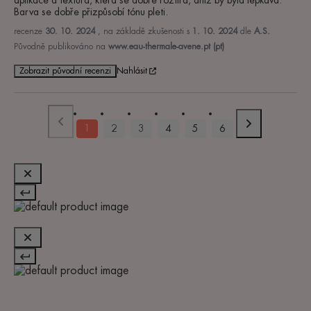
Barva se dobře přizpůsobí tónu pleti.
recenze
30. 10. 2024
, na základě zkušenosti s
1. 10. 2024
dle
A.S.
Původně publikováno na
www.eau-thermale-avene.pt (pt)
Zobrazit původní recenzi
Nahlásit
1
2
3
4
5
6