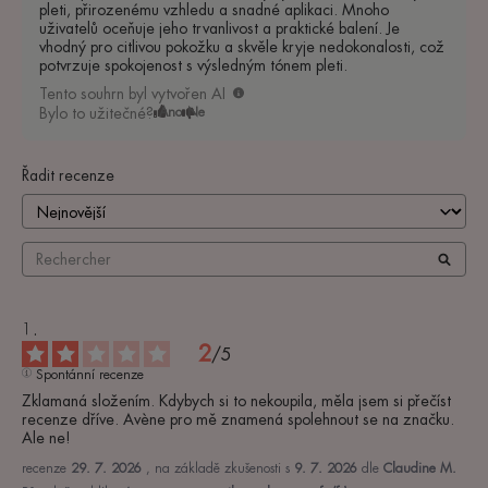
pleti, přirozenému vzhledu a snadné aplikaci. Mnoho
uživatelů oceňuje jeho trvanlivost a praktické balení. Je
vhodný pro citlivou pokožku a skvěle kryje nedokonalosti, což
potvrzuje spokojenost s výsledným tónem pleti.
Tento souhrn byl vytvořen AI
Bylo to užitečné?
Ano
Ne
Řadit recenze
2
/
5
Spontánní recenze
Zklamaná složením. Kdybych si to nekoupila, měla jsem si přečíst 
recenze dříve. Avène pro mě znamená spolehnout se na značku. 
Ale ne!
recenze
29. 7. 2026
, na základě zkušenosti s
9. 7. 2026
dle
Claudine M.