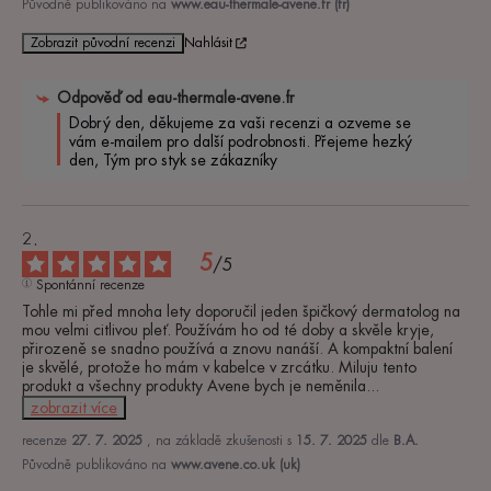
Původně publikováno na
www.eau-thermale-avene.fr (fr)
Zobrazit původní recenzi
Nahlásit
Odpověď od
eau-thermale-avene.fr
Dobrý den, děkujeme za vaši recenzi a ozveme se 
vám e-mailem pro další podrobnosti. Přejeme hezký 
den, Tým pro styk se zákazníky
5
/
5
Spontánní recenze
Tohle mi před mnoha lety doporučil jeden špičkový dermatolog na 
mou velmi citlivou pleť. Používám ho od té doby a skvěle kryje, 
přirozeně se snadno používá a znovu nanáší. A kompaktní balení 
je skvělé, protože ho mám v kabelce v zrcátku. Miluju tento 
produkt a všechny produkty Avene bych je neměnila
...
zobrazit více
recenze
27. 7. 2025
, na základě zkušenosti s
15. 7. 2025
dle
B.A.
Původně publikováno na
www.avene.co.uk (uk)