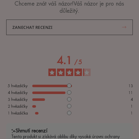
Chceme znát váš názor!Váš názor je pro nás
důležitý.
ZANECHAT RECENZI
4.1
/
5
5
hvězdičky
13
4
hvězdičky
11
3
hvězdičky
4
2
hvězdičky
1
1
hvězdička
1
Shrnutí recenzí
Tento produkt si získává oblibu díky vysoké úrovni ochrany