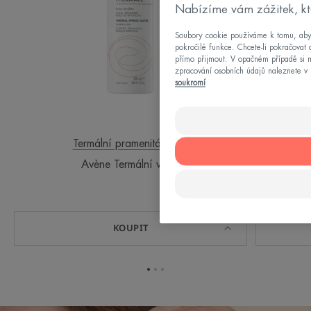
Nabízíme vám zážitek, kt
Soubory cookie používáme k tomu, abych
pokročilé funkce. Chcete-li pokračovat 
přímo přijmout. V opačném případě si m
zpracování osobních údajů naleznete v 
soukromí
Termální pramenitá voda
Slu
Avène Termální voda
Kompak
KOUPIT
Přejít
Přejít
Přejít
na
na
na
položku
položku
položku