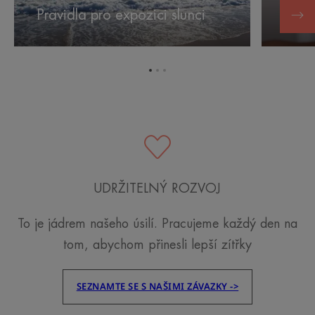
pro
a akné
Pravidla pro expozici slunci
Slun
expozici
slunci
Přejít
Přejít
Přejít
na
na
na
položku
položku
položku
1
2
3
UDRŽITELNÝ ROZVOJ
To je jádrem našeho úsilí. Pracujeme každý den na
tom, abychom přinesli lepší zítřky
SEZNAMTE SE S NAŠIMI ZÁVAZKY ->