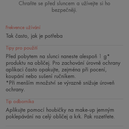
Chraňte se před sluncem a užívejte si ho
100% minerální, vysoká ochrana
bezpečněji.
proti slunečnímu záření pro
intolerantní pokožku chrání a
Frekvence užívání
zároveň plní funkci make-upu.
Tak často, jak je potřeba
Používejte na nedávné jizvy a k
prevenci hyperpigmentace.
Tipy pro použití
Před pobytem na slunci naneste alespoň 1 g*
produktu na obličej. Pro zachování úrovně ochrany
aplikaci často opakujte, zejména při pocení,
koupání nebo sušení ručníkem.
Výhoda
*Při menším množství se výrazně snižuje úroveň
ochrany.
Vysoká ochrana se 100% stabilním minerálním
složením pro citlivou až netolerantní pokožku. Bez
Tip odborníka
parfemace, je velmi dobře snášenlivý a poskytuje
Aplikujte pomocí houbičky na make-up jemným
vysokou ochranu před UVB a UVA zářením
poklepávání na celý obličej a krk. Pak rozetřete.
(krátkodobá i dlouhodobá). Silný antioxidant
provitamin E (pre-tokoferyl) chrání buňky před