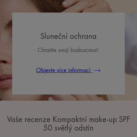
1
2
3
Sluneční ochrana
Chraňte svoji budoucnost.
Objevte více informací
Vaše recenze Kompaktní make-up SPF
50 světlý odstín