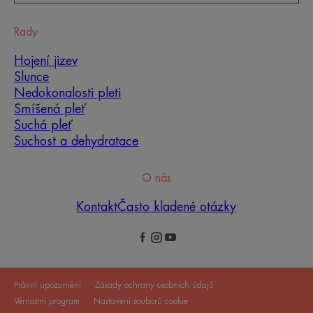
Rady
Hojení jizev
Slunce
Nedokonalosti pleti
Smíšená pleť
Suchá pleť
Suchost a dehydratace
O nás
Kontakt
Často kladené otázky
Právní upozornění
Zásady ochrany osobních údajů
Věrnostní program
Nastavení souborů cookie