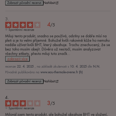
Zobrazit původní recenzi
Nahlásit
4
/
5
Spontánní recenze
Miluji tento produkt, snadno se používá, odstíny se dobře mísí na 
pleti a je to velmi příjemné. Bohužel kvůli rakovině kůže ho nemohu 
nadále užívat kvůli BHT, který obsahuje. Trochu znechucený, že se 
bez toho musím obejít. Důvěra už nestačí, musím analyzovat 
všechny etikety, přesto miluji tuto značk
...
zobrazit více
recenze
22. 4. 2025
, na základě zkušenosti s
10. 4. 2025
dle
N.N.
Původně publikováno na
www.eau-thermale-avene.fr (fr)
Zobrazit původní recenzi
Nahlásit
3
/
5
Spontánní recenze
Miloval jsem tento produkt, ale bohužel obsahuje BHT ve složení, 