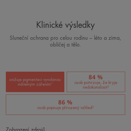
volnými radikály.
Pomáhá skrýt nedokonalosti pleti a nerovnoměrnou
pigmentaci, dodává pleti přirozený, rovnoměrný
Klinické výsledky
a matný vzhled.
Sluneční ochrana pro celou rodinu – léto a zima,
obličej a tělo.
Benefity
• ANTIOXIDAČNÍ : pomáhá chránit buňky před
volnými radikály.
84 %
• BEZ PARFEMACE : pro větší toleranci citlivou
snižuje pigmentaci vyvolanou
osob potvrzuje, že kryje
nebo intolerantní pokožkou.
viditelným zářením¹
nedokonalosti²
• SJEDNOCUJE TÓN PLETI, rozjasňuje ji
86 %
a rozzáří.
osob popisuje přirozený vzhled²
• OCHRANA PROTI SLUNEČNÍMU ZÁŘENÍ :
filtry UVB a UVA, které účinně působí proti
Zobrazení zdrojů