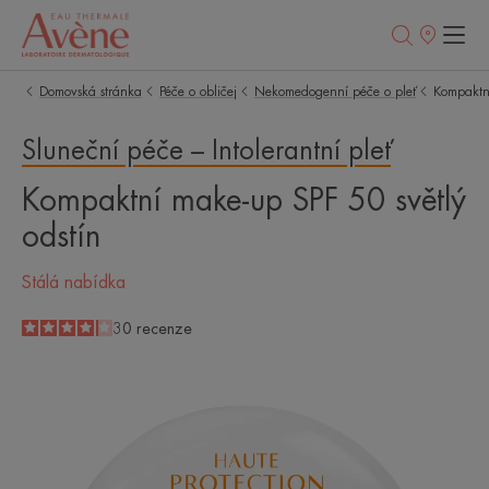
Prodejní
místa
Domovská stránka
Péče o obličej
Nekomedogenní péče o pleť
Kompaktní
Sluneční péče – Intolerantní pleť
Kompaktní make-up SPF 50 světlý
odstín
Stálá nabídka
4.1
/
5
30
recenze
-