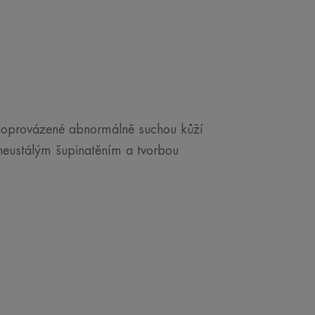
doprovázené abnormálně suchou kůží
 neustálým šupinatěním a tvorbou