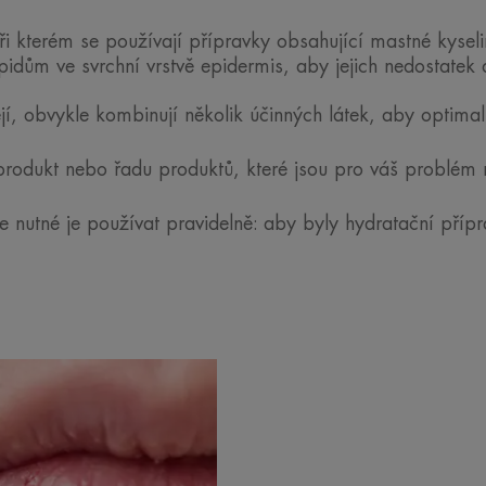
i kterém se používají přípravky obsahující mastné kyseli
idům ve svrchní vrstvě epidermis, aby jejich nedostatek d
ejí, obvykle kombinují několik účinných látek, aby optimali
odukt nebo řadu produktů, které jsou pro váš problém n
nutné je používat pravidelně: aby byly hydratační přípr