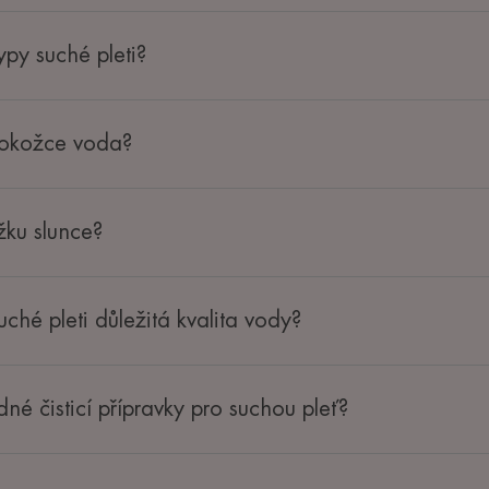
typy suché pleti?
pokožce voda?
žku slunce?
uché pleti důležitá kvalita vody?
dné čisticí přípravky pro suchou pleť?