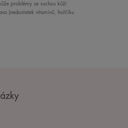
ůže problémy se suchou kůží
ava (nedostatek vitamínů, hořčíku
tázky