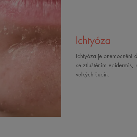
Ichtyóza
Ichtyóza je onemocnění 
se ztluštěním epidermis,
velkých šupin.