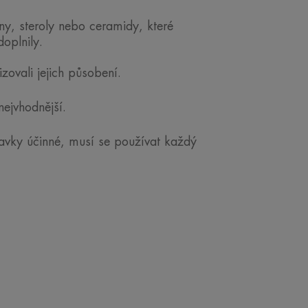
ny, steroly nebo ceramidy, které
oplnily.
zovali jejich působení.
ejvhodnější.
avky účinné, musí se používat každý