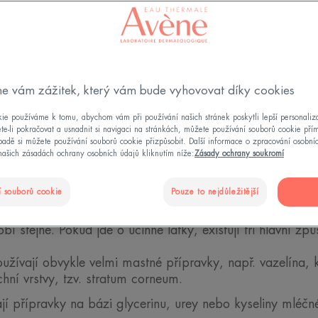
ÍT SUCHOU PLEŤ?
 suchosti. Můžete mít zdravou pleť, která je „přirozeně su
e vám zážitek, který vám bude vyhovovat díky cookies
Přečtěte si více
ie používáme k tomu, abychom vám při používání našich stránek poskytli lepší personaliza
te-li pokračovat a usnadnit si navigaci na stránkách, můžete používání souborů cookie pří
adě si můžete používání souborů cookie přizpůsobit. Další informace o zpracování osobní
našich zásadách ochrany osobních údajů kliknutím níže:
Zásady ochrany soukromí
ky
 souborů cookie
Pouze to nejdůležitější
 stejně. Pokud jde o účinné látky, existují tři hlavní způ
užívají obvykle velmi mastné přípravky, např. vazelína, k
rchní vrstvy, tzv. stratum corneum.
jí přípravky na bázi glycerinu, urey nebo kyseliny mléčné