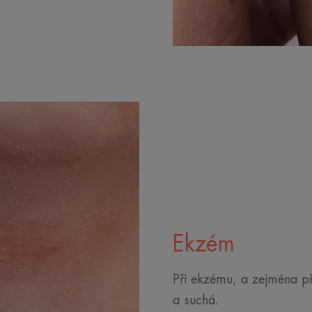
Ekzém
Při ekzému, a zejména př
a suchá.