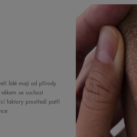
eří lidé mají od přírody
m věkem se suchost
ící faktory prostředí patří
nce.