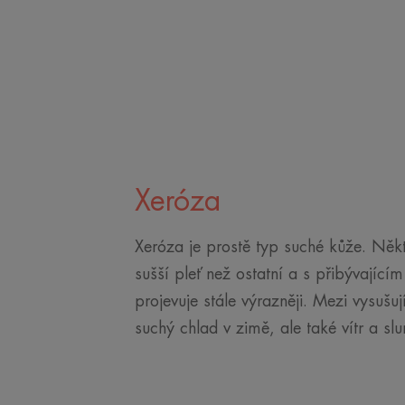
Xeróza
Xeróza je prostě typ suché kůže. Někt
sušší pleť než ostatní a s přibývající
projevuje stále výrazněji. Mezi vysušuj
suchý chlad v zimě, ale také vítr a slu