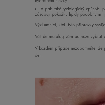
hydratační složky.
A pak také fyziologický způsob, př
zásobují pokožku lipidy podobnými lip
Výzkumníci, kteří tyto přípravky vyvíj
Váš dermatolog vám pomůže vybrat pr
V každém případě nezapomeňte, že je 
den.