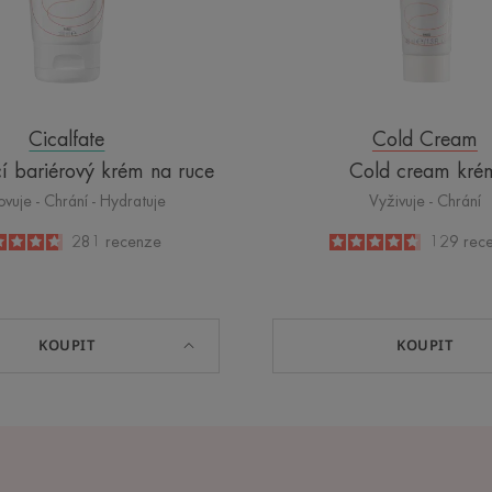
Cicalfate
Cold Cream
cí bariérový krém na ruce
Cold cream kré
vuje - Chrání - Hydratuje
Vyživuje - Chrání
4.8
/
5
281
recenze
4.6
/
5
129
rec
-
-
KOUPIT
KOUPIT