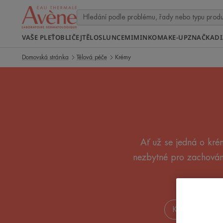
VAŠE PLEŤ
OBLIČEJ
TĚLO
SLUNCE
MIMINKO
MAKE-UP
ZNAČKA
D
Domovská stránka
Tělová péče
Krémy
Ať už se jedná o kré
nezbytné pro zachován
Krémy proti sv