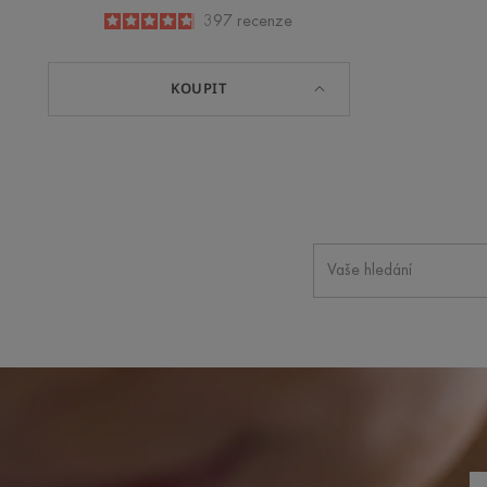
4.8
/
5
397
recenze
-
KOUPIT