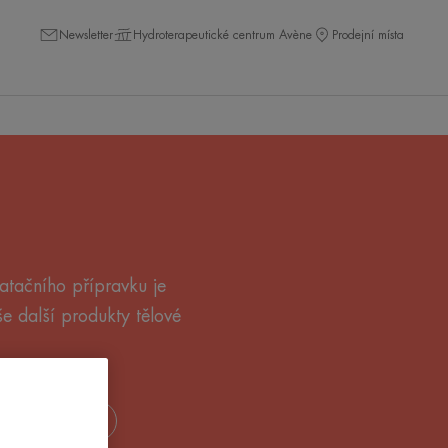
Newsletter
Hydroterapeutické centrum Avène
Prodejní místa
atačního přípravku je
 další produkty tělové
živné přípravky