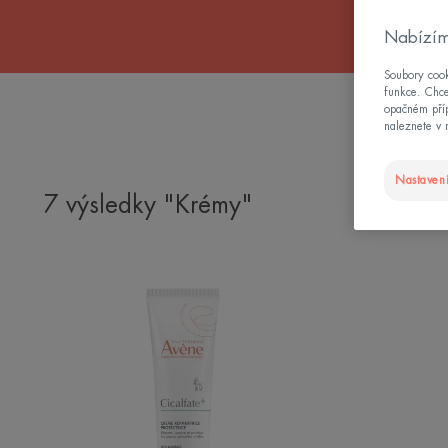
Nabízím
Soubory cook
funkce. Chce
opačném příp
Potřeba tělo
naleznete v 
Nastavení
7 výsledky "Krémy"
Obnovující
ochranný
krém