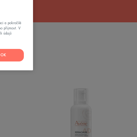
ci a pokročilé
mo přijmout. V
ch údajů
 používat
OK
XERACALM
AD
–
Relipidační
krém