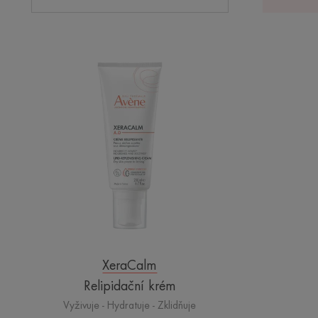
Relipidační
krém
XeraCalm
Relipidační krém
Vyživuje - Hydratuje - Zklidňuje