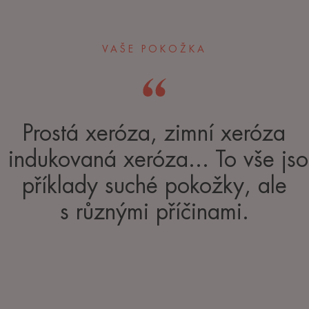
VAŠE POKOŽKA
Prostá xeróza, zimní xeróza
 indukovaná xeróza... To vše js
příklady suché pokožky, ale
s různými příčinami.