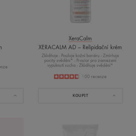
XeraCalm
m
XERACALM AD – Relipidační krém
Zklidňuje - Posiluje kožní bariéru - Zmírňuje
pocity svědění* - Prostor pro zamezení
vypuknutí sucha - Zklidňuje svědění*
enze
4.7
/
5
100
recenze
-
KOUPIT
Koncentrovaný
krém
na