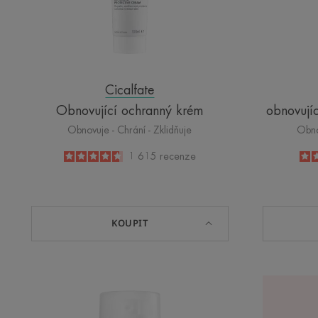
Cicalfate
Obnovující ochranný krém
obnovují
Obnovuje - Chrání - Zklidňuje
Obno
4.6
/
5
1 615
recenze
-
KOUPIT
Multi-
ochranný
obnovující