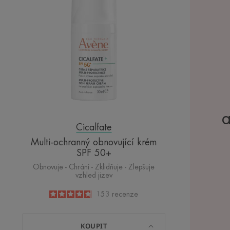
krém
SPF
50+
a
Cicalfate
Multi-ochranný obnovující krém
SPF 50+
Obnovuje - Chrání - Zklidňuje - Zlepšuje
vzhled jizev
4.7
/
5
153
recenze
-
KOUPIT