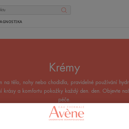
IAGNOSTIKA
Krémy
m na tělo, nohy nebo chodidla, pravidelné používání hydr
í krásy a komfortu pokožky každý den. den. Objevte naše
péče.
ědění
Obnovující přípravky
Hydratační přípravky
Vý