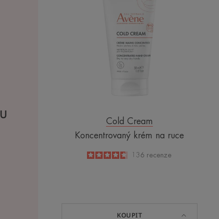
ruce
ou
Cold Cream
Koncentrovaný krém na ruce
4.6
/
5
136
recenze
-
KOUPIT