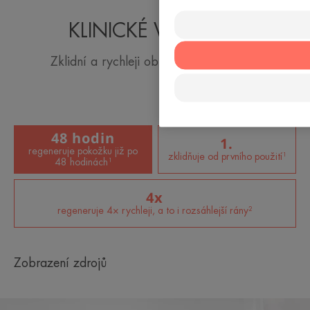
KLINICKÉ VÝSLEDKY
Zklidní a rychleji obnoví vaši pokožku.
48 hodin
1.
regeneruje pokožku již po
zklidňuje od prvního použití¹
48 hodinách¹
4x
regeneruje 4× rychleji, a to i rozsáhlejší rány²
Zobrazení zdrojů