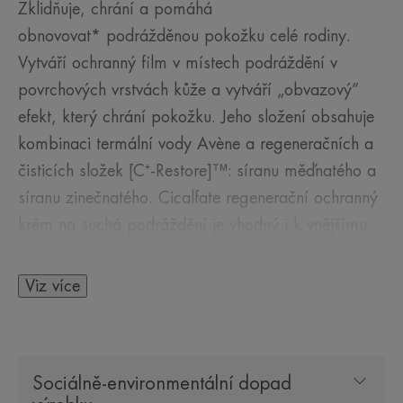
Zklidňuje, chrání a pomáhá
obnovovat* podrážděnou pokožku celé rodiny.
Vytváří ochranný film v místech podráždění v
povrchových vrstvách kůže a vytváří „obvazový“
efekt, který chrání pokožku. Jeho složení obsahuje
kombinaci termální vody Avène a regeneračních a
čisticích složek [C⁺-Restore]™: síranu měďnatého a
síranu zinečnatého. Cicalfate regenerační ochranný
krém na suchá podráždění je vhodný i k vnějšímu
použití na intimní partie.
Viz více
NĚKOLIK SLOV OD NAŠEHO
ODBORNÍKA
Sociálně-environmentální dopad