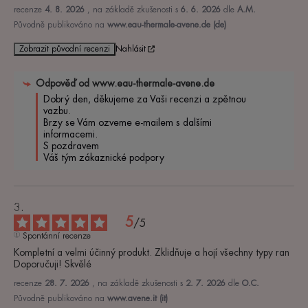
recenze
4. 8. 2026
, na základě zkušenosti s
6. 6. 2026
dle
A.M.
Původně publikováno na
www.eau-thermale-avene.de (de)
Zobrazit původní recenzi
Nahlásit
Odpověď od
www.eau-thermale-avene.de
Dobrý den, děkujeme za Vaši recenzi a zpětnou 
vazbu. 

Brzy se Vám ozveme e-mailem s dalšími 
informacemi. 

S pozdravem

Váš tým zákaznické podpory
5
/
5
Spontánní recenze
Kompletní a velmi účinný produkt. Zklidňuje a hojí všechny typy ran

Doporučuji! Skvělé
recenze
28. 7. 2026
, na základě zkušenosti s
2. 7. 2026
dle
O.C.
Původně publikováno na
www.avene.it (it)