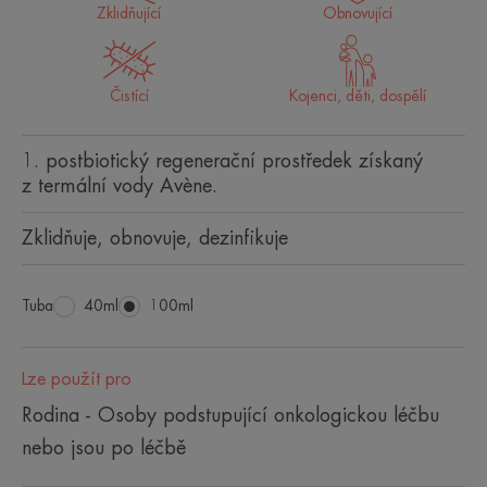
Zklidňující
Obnovující
Čistící
Kojenci, děti, dospělí
1. postbiotický regenerační prostředek získaný
z termální vody Avène.
Zklidňuje, obnovuje, dezinfikuje
Tuba
Tuba
40ml
Tuba
100ml
Lze použít pro
Rodina - Osoby podstupující onkologickou léčbu
nebo jsou po léčbě