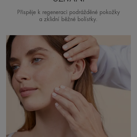
Přispěje k regeneraci podrážděné pokožky
Benefity
a zklidní běžné bolístky.
• OBNOVUJE podrážděnou pokožku. [C⁺-
Restore]™, první postbiotická regenerační účinná
látka získaná z termální pramenité vody Avène,
která podporuje obnovu povrchové vrstvy kůže.
• ČISTÍ podrážděná místa. Sírany mědi a zinku
snižují riziko množení bakterií.
• ZKLIDŇUJE nepříjemný pocit. Regenerační
ochranný krém Cicalfate+, bohatý na termální vodu
Avène, se doporučuje pro zklidnění citlivé pleti, při
začervenání a podráždění.
TEXTURA