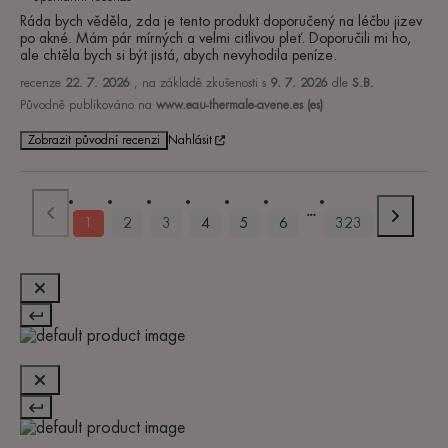
Ráda bych věděla, zda je tento produkt doporučený na léčbu jizev 
po akné. Mám pár mírných a velmi citlivou pleť. Doporučili mi ho, 
ale chtěla bych si být jistá, abych nevyhodila peníze.
recenze
22. 7. 2026
, na základě zkušenosti s
9. 7. 2026
dle
S.B.
Původně publikováno na
www.eau-thermale-avene.es (es)
Zobrazit původní recenzi
Nahlásit
1
2
3
4
5
6
323