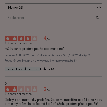
4
/
5
Spontánní recenze
Můžu tento produkt použít pod make-up?
recenze
4. 8. 2026
, na základě zkušenosti s
26. 7. 2026
dle
M.G.
Původně publikováno na
www.eau-thermale-avene.be (fr)
Zobrazit původní recenzi
Nahlásit
2
/
5
Spontánní recenze
Dobrý den, mám taky problém, že se mi mastička oddělila na vodu 
a mastný krém. Je to špatná šarže? Mohu produkt přesto použít?