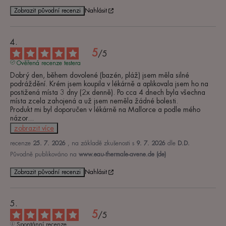
Zobrazit původní recenzi
Nahlásit
5
/
5
Ověřená recenze testera
Dobrý den, během dovolené (bazén, pláž) jsem měla silné 
podráždění. Krém jsem koupila v lékárně a aplikovala jsem ho na 
postižená místa 3 dny (2x denně). Po cca 4 dnech byla všechna 
místa zcela zahojená a už jsem neměla žádné bolesti.

Produkt mi byl doporučen v lékárně na Mallorce a podle mého 
názor
...
zobrazit více
recenze
25. 7. 2026
, na základě zkušenosti s
9. 7. 2026
dle
D.D.
Původně publikováno na
www.eau-thermale-avene.de (de)
Zobrazit původní recenzi
Nahlásit
5
/
5
Spontánní recenze