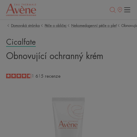
Prodejní
místa
Domovská stránka
Péče o obličej
Nekomedogenní péče o pleť
Obnovují
Cicalfate
Obnovující ochranný krém
4.6
/
5
1 615
recenze
-