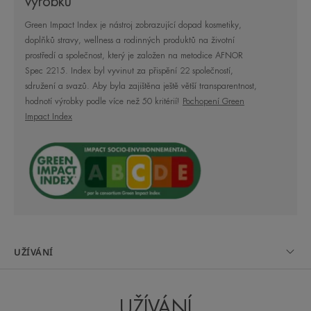
výrobku
Green Impact Index je nástroj zobrazující dopad kosmetiky,
doplňků stravy, wellness a rodinných produktů na životní
Jedinečné složení obsahuje [C⁺-
prostředí a společnost, který je založen na metodice AFNOR
Restore]™, první postbiotickou
Spec 2215. Index byl vyvinut za přispění 22 společností,
účinnou látku získanou z termální
sdružení a svazů. Aby byla zajištěna ještě větší transparentnost,
hodnotí výrobky podle více než 50 kritérií!
Pochopení Green
vody Avène, která urychluje
Impact Index
obnovu epidermis.
Výhoda
Složení, které okamžitě zklidňuje a regeneruje*
během 48 hodin**. Zajišťuje čtyřikrát účinnější
UŽÍVÁNÍ
regeneraci***, a to díky [C⁺-Restore]™, prvnímu
postbiotickému regeneračnímu prostředku
získávanému z termální vody Avène.
UŽÍVÁNÍ