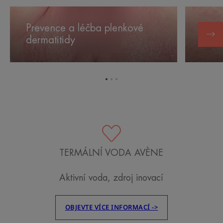
Prevence
Prevence
a léčba
a zklidně
Prevence a léčba plenkové
Prev
plenkové
podráždě
dermatitidy
podr
dermatitidy
Přejít
Přejít
Přejít
na
na
na
položku
položku
položku
1
2
3
TERMÁLNÍ VODA AVÈNE
Aktivní voda, zdroj inovací
OBJEVTE VÍCE INFORMACÍ ->