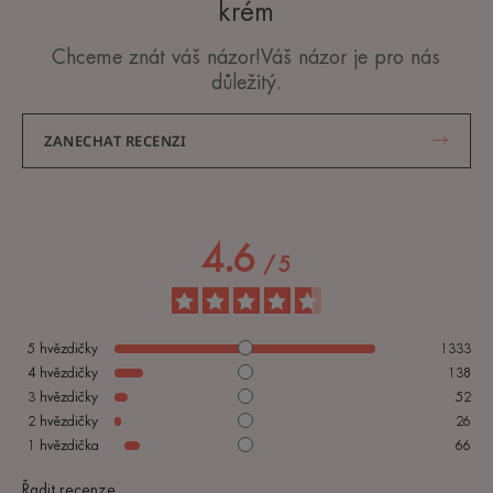
krém
Chceme znát váš názor!Váš názor je pro nás
důležitý.
ZANECHAT RECENZI
4.6
/
5
5
hvězdičky
1333
4
hvězdičky
138
3
hvězdičky
52
2
hvězdičky
26
1
hvězdička
66
Řadit recenze