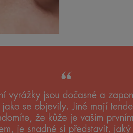
ní vyrážky jsou dočasné a zapo
, jako se objevily. Jiné mají tende
ědomíte, že kůže je vaším první
tem, je snadné si představit, ja