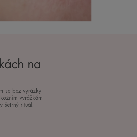
žkách na
hom se bez vyrážky
et kožním vyrážkám
 šetrný rituál.