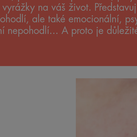
é vyrážky na váš život. Představu
ohodlí, ale také emocionální, p
ní nepohodlí... A proto je důležit