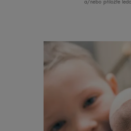
a/nebo přiložte led