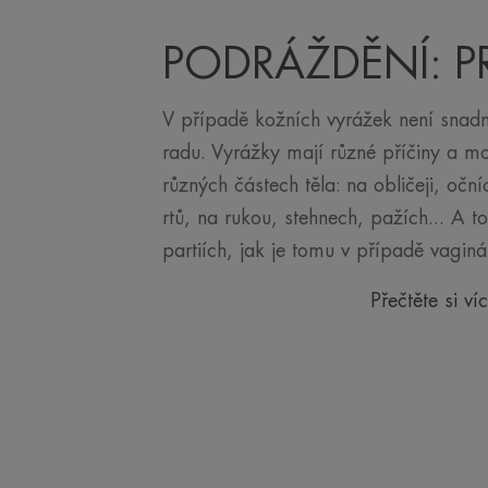
PODRÁŽDĚNÍ: 
V případě kožních vyrážek není snad
radu. Vyrážky mají různé příčiny a m
různých částech těla: na obličeji, oční
rtů, na rukou, stehnech, pažích... A to
partiích, jak je tomu v případě vagin
Přečtěte si ví