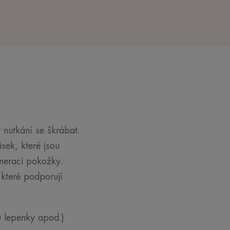
nutkání se škrábat.
sek, které jsou
eneraci pokožky.
 které podporují
su lepenky apod.)