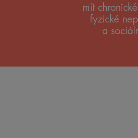
mít chronick
fyzické nep
a sociál