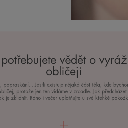
 potřebujete vědět o vyrá
obličeji
, popraskání... Jestli existuje nějaká část těla, kde byc
 obličej, protože jen ten vídáme v zrcadle. Jak předcház
jak je zklidnit. Ráno i večer uplatňujte u své křehké pokožky