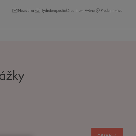
Newsletter
Hydroterapeutické centrum Avène
Prodejní místa
rážky
OBSAH