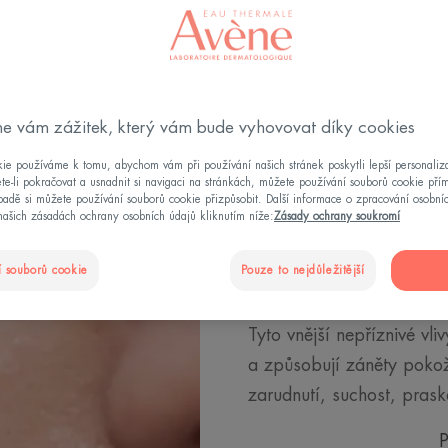
e vám zážitek, který vám bude vyhovovat díky cookies
ie používáme k tomu, abychom vám při používání našich stránek poskytli lepší personaliza
Jak poznat
te-li pokračovat a usnadnit si navigaci na stránkách, můžete používání souborů cookie pří
adě si můžete používání souborů cookie přizpůsobit. Další informace o zpracování osobní
našich zásadách ochrany osobních údajů kliknutím níže:
Zásady ochrany soukromí
20 % populace se rodí s c
 souborů cookie
Pouze to nejdůležitější
občas vystaveni kožní vy
používání přípravků, kter
Tyto vnější nepříznivé vli
a způsobují záněty pokožk
zarudnutí, suchost, praskán
P