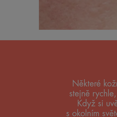
Některé kož
stejně rychle
Když si uv
s okolním svě