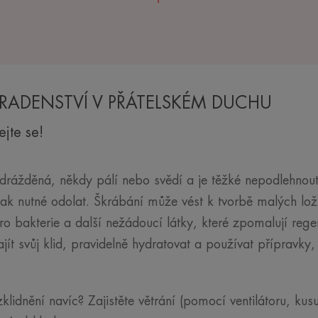
ADENSTVÍ V PŘÁTELSKÉM DUCHU
jte se!
rážděná, někdy pálí nebo svědí a je těžké nepodlehnout 
ak nutné odolat. Škrábání může vést k tvorbě malých loži
ro bakterie a další nežádoucí látky, které zpomalují reg
ajít svůj klid, pravidelně hydratovat a používat přípravky,
zklidnění navíc? Zajistěte větrání (pomocí ventilátoru, ku