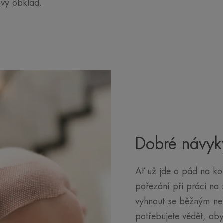
ový obklad.
Dobré návyky
Ať už jde o pád na kol
pořezání při práci na
vyhnout se běžným n
potřebujete vědět, ab