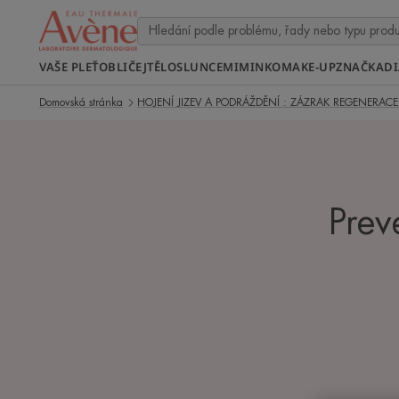
VAŠE PLEŤ
OBLIČEJ
TĚLO
SLUNCE
MIMINKO
MAKE-UP
ZNAČKA
D
Domovská stránka
HOJENÍ JIZEV A PODRÁŽDĚNÍ : ZÁZRAK REGENERACE
Prev