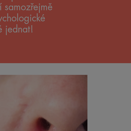
jí samozřejmě
sychologické
é jednat!