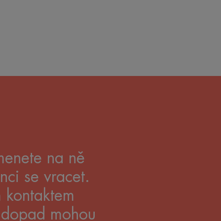
menete na ně
nci se vracet.
m kontaktem
ký dopad mohou