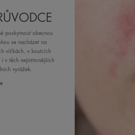
PRŮVODCE
né poskytnout obecnou
ohou se nacházet na
ch víčkách, v koutcích
 i v těch nejintimnějších
álních vyrážek.
ce