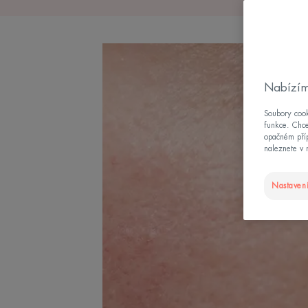
Nabízím
Soubory cook
funkce. Chce
opačném příp
naleznete v 
Nastavení