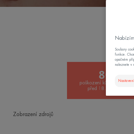
Nabízím
Soubory cook
funkce. Chce
opačném příp
naleznete v 
80 %
Nastavení
poškození kůže sluncem v
před 18. rokem života
Zobrazení zdrojů