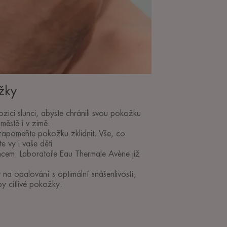
žky
zici slunci, abyste chránili svou pokožku
městě i v zimě.
zapomeňte pokožku zklidnit. Vše, co
e vy i vaše děti
uncem. Laboratoře Eau Thermale Avène již
y na opalování s optimální snášenlivostí,
py citlivé pokožky.