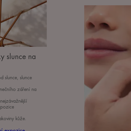
Bližší
informace
Ochrana
pokožky
ky slunce na
d slunce, slunce
unečního záření na
 nejzávažnější
xpozice
akoviny kůže.
ní expozice