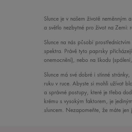
Slunce je v našem životě neměnným a 
a světlo nezbytné pro život na Zemi: 
Slunce na nás působí prostřednictvím 
spektra. Právě tyto paprsky přicházejí
onemocnění), nebo na škodu (spálení, s
Slunce má své dobré i stinné stránky,
ruku v ruce. Abyste si mohli užívat b
a správné postupy, které je třeba do
krému s vysokým faktorem, je jediný
sluncem. Nezapomeňte, že máte jen j