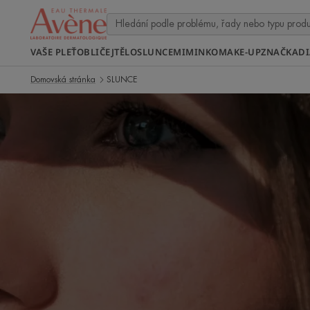
VAŠE PLEŤ
OBLIČEJ
TĚLO
SLUNCE
MIMINKO
MAKE-UP
ZNAČKA
D
Domovská stránka
SLUNCE