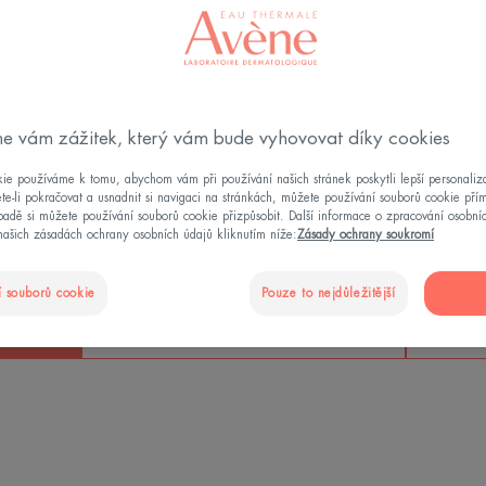
CO POTŘEBUJETE VĚDĚT
e vám zážitek, který vám bude vyhovovat díky cookies
ie používáme k tomu, abychom vám při používání našich stránek poskytli lepší personaliza
te-li pokračovat a usnadnit si navigaci na stránkách, můžete používání souborů cookie pří
adě si můžete používání souborů cookie přizpůsobit. Další informace o zpracování osobní
našich zásadách ochrany osobních údajů kliknutím níže:
Zásady ochrany soukromí
90 %
 souborů cookie
Pouze to nejdůležitější
zniká
UVB záření je absorbováno
ze tř
¹
pokožkou²