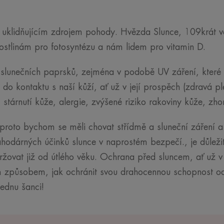
uklidňujícím zdrojem pohody. Hvězda Slunce, 109krát vě
rostlinám pro fotosyntézu a nám lidem pro vitamin D.
slunečních paprsků, zejména v podobě UV záření, které t
 do kontaktu s naší kůží, ať už v její prospěch (zdravá p
tárnutí kůže, alergie, zvýšené riziko rakoviny kůže, zhor
 proto bychom se měli chovat střídmě a sluneční záření 
lahodárných účinků slunce v naprostém bezpečí., je důleži
držovat již od útlého věku. Ochrana před sluncem, ať už
m způsobem, jak ochránit svou drahocennou schopnost 
ednu šanci!