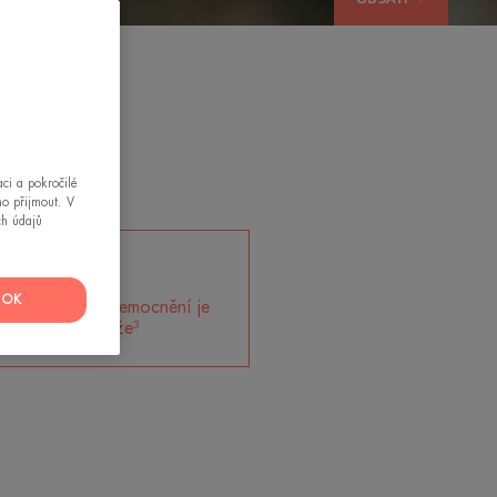
ci a pokročilé
mo přijmout. V
ch údajů
1
OK
í nádorových onemocnění je
rakovina kůže³