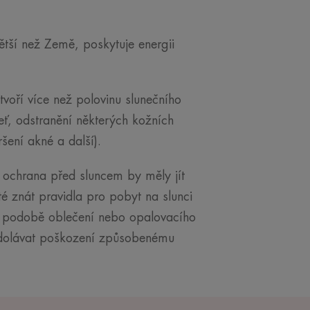
tší než Země, poskytuje energii
voří více než polovinu slunečního
leť, odstranění některých kožních
šení akné a další).
a ochrana před sluncem by měly jít
té znát pravidla pro pobyt na slunci
 v podobě oblečení nebo opalovacího
odolávat poškození způsobenému