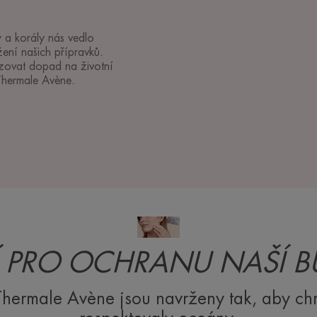
y a korály nás vedlo
žení našich přípravků.
izovat dopad na životní
Thermale Avène.
Í PRO OCHRANU NAŠÍ 
 Thermale Avène jsou navrženy tak, aby ch