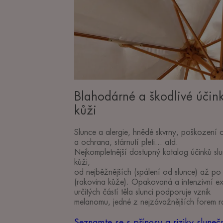
na
kůži
Blahodárné a škodlivé účin
kůži
Slunce a alergie, hnědé skvrny, poškození o
a ochrana, stárnutí pleti... atd.
Nejkompletnější dostupný katalog účinků sl
kůži,
od nejběžnějších (spálení od slunce) až po
(rakovina kůže). Opakovaná a intenzivní e
určitých částí těla slunci podporuje vznik
melanomu, jedné z nejzávažnějších forem r
Seznamte se s přínosy a riziky sluneč