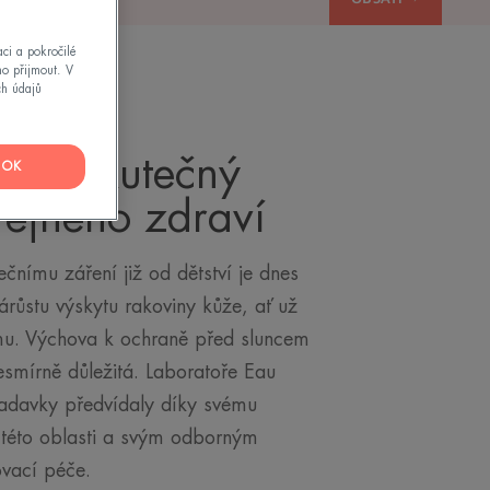
ci a pokročilé
mo přijmout. V
ch údajů
ůže: skutečný
OK
řejného zdraví
nímu záření již od dětství je dnes
růstu výskytu rakoviny kůže, ať už
u. Výchova k ochraně před sluncem
esmírně důležitá. Laboratoře Eau
adavky předvídaly díky svému
 této oblasti a svým odborným
ovací péče.