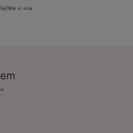
řečtěte si více
cem
on