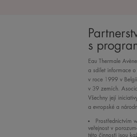
Partners
s progr
Eau Thermale Avène
a sdílet informace 
v roce 1999 v Belgi
v 39 zemích. Asocia
Všechny její iniciat
a evropské a národní
Prostřednictvím
veřejnost v porozum
této činnosti jsou k