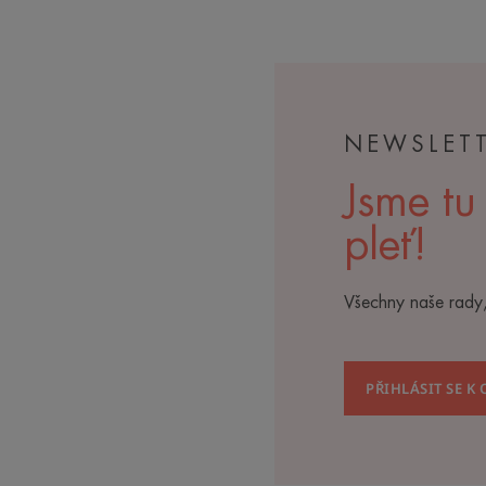
NEWSLET
Jsme tu
pleť!
Všechny naše rady,
PŘIHLÁSIT SE K