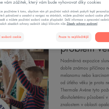
e vám zážitek, který vám bude vyhovovat díky cookies
ie používáme k tomu, abychom vám při používání našich stránek poskytli lepší personaliza
te-li pokračovat a usnadnit si navigaci na stránkách, můžete používání souborů cookie pří
adě si můžete používání souborů cookie přizpůsobit. Další informace o zpracování osobní
našich zásadách ochrany osobních údajů kliknutím níže:
Zásady ochrany soukromí
Rakovina k
 souborů cookie
Pouze to nejdůležitější
problém ve
Nadměrná expozice sluneč
dobře známou příčinou ná
melanomu nebo karcinom
od útlého věku je proto n
Thermale Avène tyto pož
dlouholetému působení v
znalostem v oblasti opal