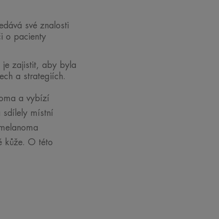
dává své znalosti
i o pacienty
e zajistit, aby byla
ch a strategiích.
oma a vybízí
sdílely místní
romelanoma
ě kůže. O této