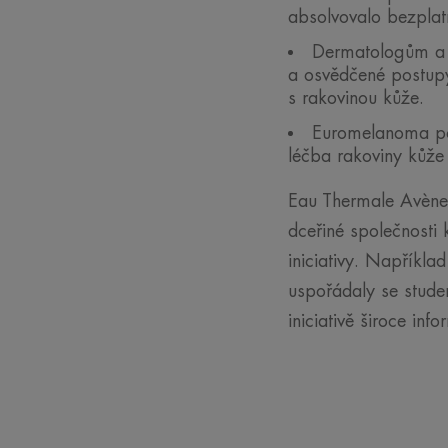
absolvovalo bezplatn
Dermatologům a š
a osvědčené postupy
s rakovinou kůže.
Euromelanoma pořá
léčba rakoviny kůže
Eau Thermale Avène
dceřiné společnosti 
iniciativy. Napříkl
uspořádaly se stude
iniciativě široce inf