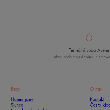
Termální voda Avène
Aktivní voda pro zklidněnou a zdravo
Rady
O nás
Hojení jizev
Kontakt
Slunce
Často kla