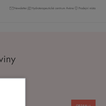
Newsletter
Hydroterapeutické centrum Avène
Prodejní místa
viny
OBSAH