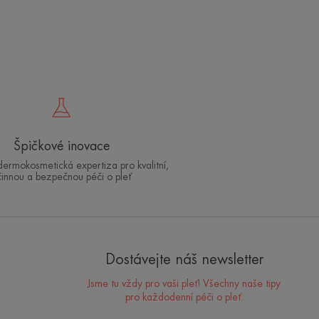
Který režim péče o pleť
Špičkové inovace
 dermokosmetická expertiza pro kvalitní,
byste měli přijmout?
činnou a bezpečnou péči o pleť
Identifikujte, co skutečně potřebuje vaše pleť, s pomocí
našich odborníků a objevte nejvhodnější režim péče o pleť
pro vás.
Dostávejte náš newsletter
MOJE DIAGNÓZA PLETI
Jsme tu vždy pro vaši pleť! Všechny naše tipy
pro každodenní péči o pleť.