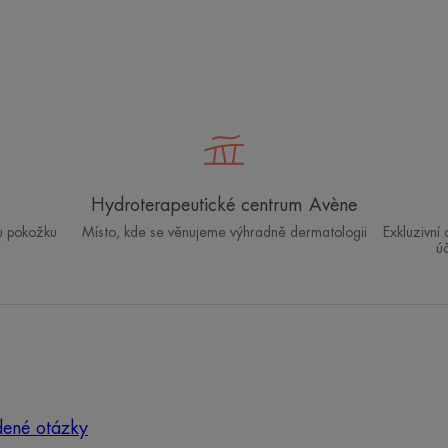
Hydroterapeutické centrum Avène
u pokožku
Místo, kde se věnujeme výhradně dermatologii
Exkluzivní
ú
dené otázky