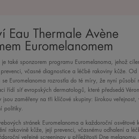
tví Eau Thermale Avène
amem Euromelanomem
 je také sponzorem programu Euromelanoma, jehož cíle
o prevenci, včasné diagnostice a léčbě rakoviny kůže. Od
i se Euromelanoma rozrostla do té míry, že nyní působí
ci řídí síť evropských dermatologů, které předsedá Véro
ivy jsou zaměřeny na tři klíčové skupiny: širokou veřejnos
 politiky.
 webových stránek Euromelanoma a každoroční osvětové
ění rakovině kůže, její prevenci, včasnému odhalení a lé
aždoroční veřejné screeningy u příležitosti Dne melanomu