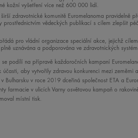
é kožní vyšetření více než 600 000 lidí.
irší zdravotnické komunitě Euromelanoma pravidelně pře
 prostřednictvím vědeckých publikací s cílem zlepšit péč
dá pro vládní organizace speciální akce, jejichž cílem j
 plně uznávána a podporována ve zdravotnických systéme
 se podílí na přípravě každoročních kampaní Euromelan
k účasti, aby vytvořily zdravou konkurenci mezi zeměmi a 
ad v Bulharsku v roce 2019 dceřiná společnost ETA a Eu
nty farmacie v ulicích Varny osvětovou kampaň o rakovin
ormoval místní tisk.