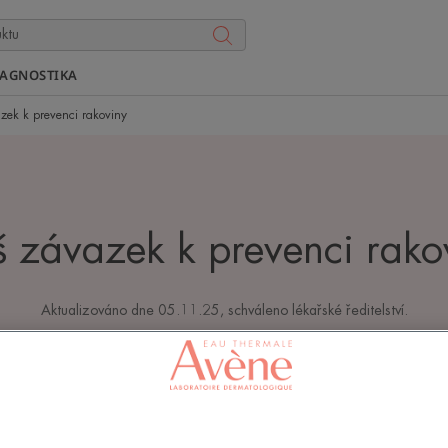
IAGNOSTIKA
zek k prevenci rakoviny
 závazek k prevenci rako
Aktualizováno dne
05.11.25
, schváleno
lékařské ředitelství
.
Ochrana pokožky před sluncem