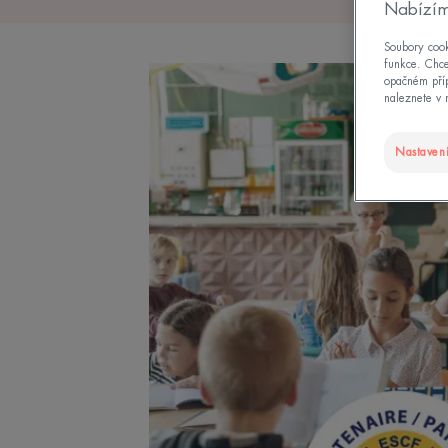
Nabízím
Soubory cook
funkce. Chce
opačném příp
naleznete v 
Nastavení