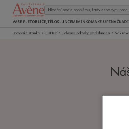
VAŠE PLEŤ
OBLIČEJ
TĚLO
SLUNCE
MIMINKO
MAKE-UP
ZNAČKA
D
Domovská stránka
SLUNCE
Ochrana pokožky před sluncem
Náš záva
Náš