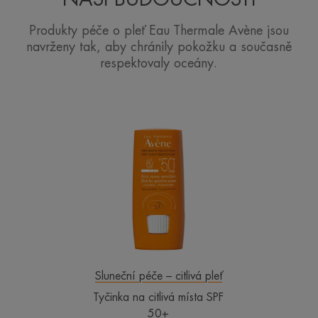
Produkty péče o pleť Eau Thermale Avène jsou
navrženy tak, aby chránily pokožku a současně
respektovaly oceány.
Tyčinka
na
citlivá
místa
SPF
50+
Sluneční péče – citlivá pleť
Tyčinka na citlivá místa SPF
50+