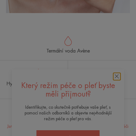
Termální voda Avène
Hydroterapeutické centrum
Špičkové inovace
Který režim péče o pleť byste
Avène
měli přijmout?
Identifikujte, co skutečně potřebuje vaše pleť, s
pomocí našich odborníků a objevte nejvhodnější
Dostávejte náš newsletter
režim péče o pleť pro vás.
Jsme tu vždy pro vaši pleť! Všechny naše tipy pro každodenní péči
o pleť.