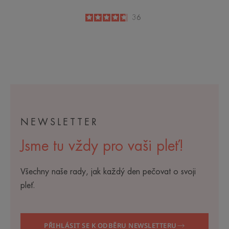
4.7
/
5
36
-
NEWSLETTER
Jsme tu vždy pro vaši pleť!
Všechny naše rady, jak každý den pečovat o svoji
pleť.
PŘIHLÁSIT SE K ODBĚRU NEWSLETTERU