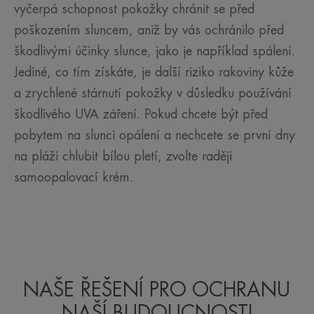
vyčerpá schopnost pokožky chránit se před
poškozením sluncem, aniž by vás ochránilo před
škodlivými účinky slunce, jako je například spálení.
Jediné, co tím získáte, je další riziko rakoviny kůže
a zrychlené stárnutí pokožky v důsledku používání
škodlivého UVA záření. Pokud chcete být před
pobytem na slunci opálení a nechcete se první dny
na pláži chlubit bílou pletí, zvolte raději
samoopalovací krém.
NAŠE ŘEŠENÍ PRO OCHRANU
NAŠÍ BUDOUCNOSTI