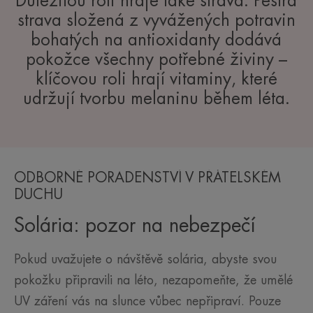
Důležitou roli hraje také strava. Pestrá
strava složená z vyvážených potravin
bohatých na antioxidanty dodává
pokožce všechny potřebné živiny –
klíčovou roli hrají vitaminy, které
udržují tvorbu melaninu během léta.
ODBORNÉ PORADENSTVÍ V PŘÁTELSKÉM
DUCHU
Solária: pozor na nebezpečí
Pokud uvažujete o návštěvě solária, abyste svou
pokožku připravili na léto, nezapomeňte, že umělé
UV záření vás na slunce vůbec nepřipraví. Pouze