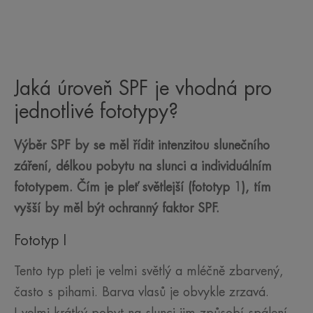
Jaká úroveň SPF je vhodná pro
jednotlivé fototypy?
Výběr SPF by se měl řídit intenzitou slunečního
záření, délkou pobytu na slunci a individuálním
fototypem. Čím je pleť světlejší (fototyp 1), tím
vyšší by měl být ochranný faktor SPF.
Fototyp I
Tento typ pleti je velmi světlý a mléčně zbarvený,
často s pihami. Barva vlasů je obvykle zrzavá.
I velmi krátký pobyt na slunci jim způsobí spálení