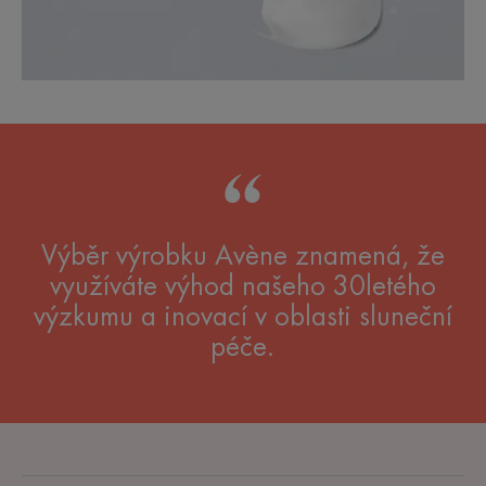
Výběr výrobku Avène znamená, že
využíváte výhod našeho 30letého
výzkumu a inovací v oblasti sluneční
péče.