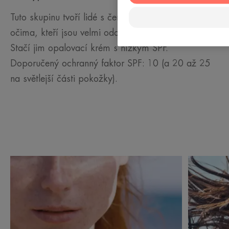
Tuto skupinu tvoří lidé s černou pletí a tmavýma
očima, kteří jsou velmi odolní vůči expozici slunci.
Stačí jim opalovací krém s nízkým SPF.
Doporučený ochranný faktor SPF: 10 (a 20 až 25
na světlejší části pokožky).