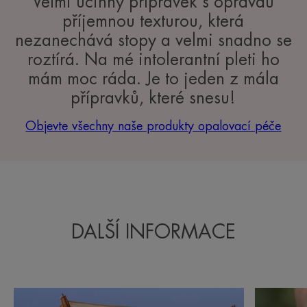
Velmi účinný přípravek s opravdu
příjemnou texturou, která
nezanechává stopy a velmi snadno se
roztírá. Na mé intolerantní pleti ho
mám moc ráda. Je to jeden z mála
přípravků, které snesu!
Objevte všechny naše produkty opalovací péče
DALŠÍ INFORMACE
Blahodárné
Ochrana