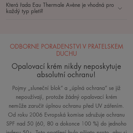
Která řada Eau Thermale Avène je vhodná pro
každý typ pleti?
ODBORNÉ PORADENSTVÍ V PŘÁTELSKÉM
DUCHU
Opalovací krém nikdy neposkytuje
absolutní ochranu!
Pojmy „sluneční blok“ a „úplná ochrana“ se již
nepoužívají, protože žádný opalovací krém
nemůže zaručit úplnou ochranu před UV zářením.
Od roku 2006 Evropská komise sdružuje ochranu
SPF nad 50 (60, 80 a dokonce 100 %) do jednoho
indexu 50+. Toto opatření bylo přijato proto, aby si