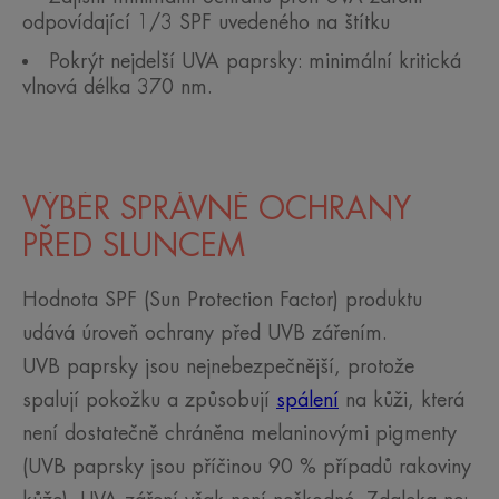
odpovídající 1/3 SPF uvedeného na štítku
Pokrýt nejdelší UVA paprsky: minimální kritická
vlnová délka 370 nm.
VÝBĚR SPRÁVNÉ OCHRANY
PŘED SLUNCEM
Hodnota SPF (Sun Protection Factor) produktu
udává úroveň ochrany před UVB zářením.
UVB paprsky jsou nejnebezpečnější, protože
spalují pokožku a způsobují
spálení
na kůži, která
není dostatečně chráněna melaninovými pigmenty
(UVB paprsky jsou příčinou 90 % případů rakoviny