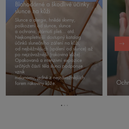
a škodlivé
pokožky
Blahodárné a škodlivé účinky
účinky
slunce na kůži
slunce
Slunce a alergie, hnědé skvrny,
na
poškození od slunce, slunce
kůži
a ochrana, stárnutí pleti... atd.
Nejkompletnější dostupný katalog
účinků slunečního záření na kůži,
od nejběžnějších (spálení od slunce) až
po nejzávažnější (rakovina kůže).
Opakovaná a intenzivní expozice
určitých částí těla slunci podporuje
vznik
melanomu, jedné z nejzávažnějších
Ochr
forem rakoviny kůže.
Přejít
Přejít
Přejít
na
na
na
položku
položku
položku
1
2
3