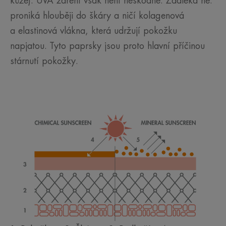
kůže). UVA záření však není neškodné. Zdaleka ne:
proniká hlouběji do škáry a ničí kolagenová
a elastinová vlákna, která udržují pokožku
napjatou. Tyto paprsky jsou proto hlavní příčinou
stárnutí pokožky.