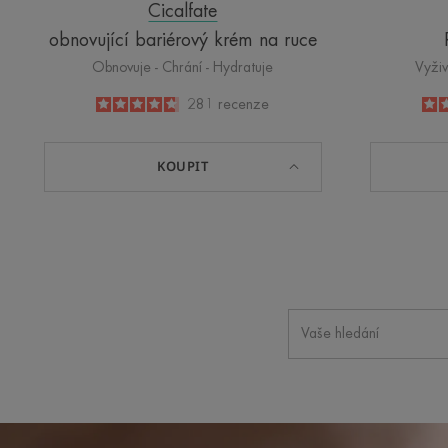
Cicalfate
obnovující bariérový krém na ruce
Obnovuje - Chrání - Hydratuje
Vyživ
4.8
/
5
281
recenze
-
KOUPIT