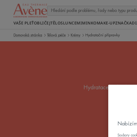
VAŠE PLEŤ
OBLIČEJ
TĚLO
SLUNCE
MIMINKO
MAKE-UP
ZNAČKA
D
Domovská stránka
Tělová péče
Krémy
Hydratační přípravky
Hydratace pokožky je 
hydratac
Nabízím
Soubory cook