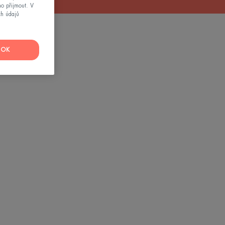
mo přijmout. V
ch údajů
OK