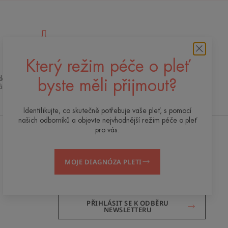
Který režim péče o pleť
Špičkové inovace
 dermokosmetická expertiza pro kvalitní,
byste měli přijmout?
činnou a bezpečnou péči o pleť
Identifikujte, co skutečně potřebuje vaše pleť, s pomocí
našich odborníků a objevte nejvhodnější režim péče o pleť
pro vás.
Dostávejte náš newsletter
MOJE DIAGNÓZA PLETI
Jsme tu vždy pro vaši pleť! Všechny naše tipy
pro každodenní péči o pleť.
PŘIHLÁSIT SE K ODBĚRU
NEWSLETTERU