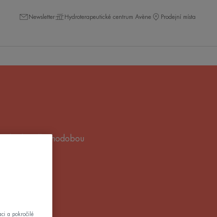
Newsletter
Hydroterapeutické centrum Avène
Prodejní místa
 každý den dlouhodobou
m krémem.
ci a pokročilé