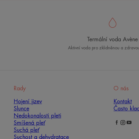
Termální voda Avène
Aktivní voda pro zklidněnou a zdravo
Rady
O nás
Hojení jizev
Kontakt
Slunce
Často kla
Nedokonalosti pleti
Smíšená pleť
Suchá pleť
Suchost a dehydratace