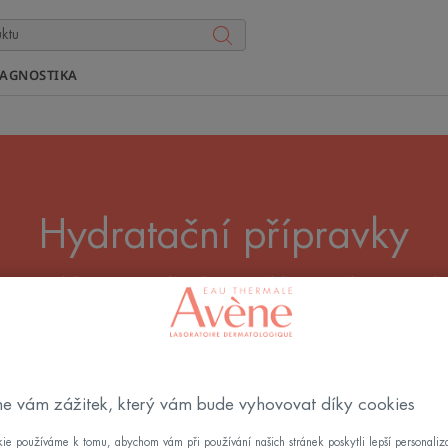
IAGNOSTIKA
Hydratační přípravky
stejně důležitá pro tělo jako pro obličej. Vychutnejte si
i pokožky a ochranný efekt s naším hydratačním tělový
Všechny Krémy
e vám zážitek, který vám bude vyhovovat díky cookies
ie používáme k tomu, abychom vám při používání našich stránek poskytli lepší personaliza