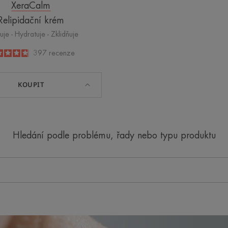
XeraCalm
Relipidační krém
uje - Hydratuje - Zklidňuje
4.8
/
5
397
recenze
-
KOUPIT
Hledání podle problému, řady nebo typu produktu