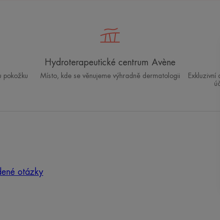
Hydroterapeutické centrum Avène
u pokožku
Místo, kde se věnujeme výhradně dermatologii
Exkluzivní
ú
dené otázky