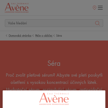
Prodejní
místa
Domovská stránka
Péče o obličej
Séra
Séra
Proč zvolit pleťové sérum? Abyste své pleti poskytli
ošetření s vysokou koncentrací účinných látek.
Hydratační sérum, rozjasňující sérum, antioxidační
sérum, sérum proti stárnutí: vyberte si sérum na
obličej, které vám vyhovuje.