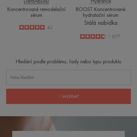
DermAbsolu
Hydrance
Koncentrované remodelační
BOOST Koncentrované
sérum
hydratační sérum
Stálá nabídka
5
/
5
42
-
4.8
/
5
1 077
-
Hledání podle problému, řady nebo typu produktu
HLEDAT