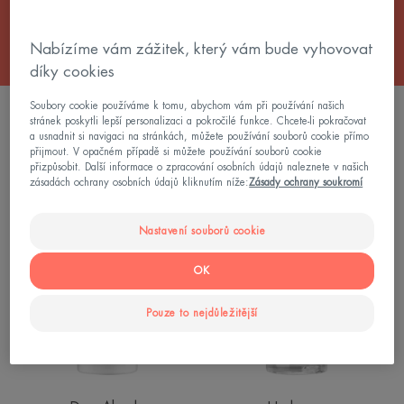
Nabízíme vám zážitek, který vám bude vyhovovat
díky cookies
Soubory cookie používáme k tomu, abychom vám při používání našich
FILTROVÁNÍ VÝROBKŮ
stránek poskytli lepší personalizaci a pokročilé funkce. Chcete-li pokračovat
a usnadnit si navigaci na stránkách, můžete používání souborů cookie přímo
přijmout. V opačném případě si můžete používání souborů cookie
přizpůsobit. Další informace o zpracování osobních údajů naleznete v našich
2 výsledky "Séra"
zásadách ochrany osobních údajů kliknutím níže:
Zásady ochrany soukromí
Koncentrované
BOOST
Nastavení souborů cookie
remodelační
Koncentrované
sérum
hydratační
OK
sérum
Pouze to nejdůležitější