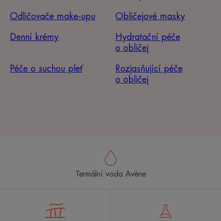
Odličovače make-upu
Obličejové masky
Denní krémy
Hydratační péče
o obličej
Péče o suchou pleť
Rozjasňující péče
o obličej
Termální voda Avène