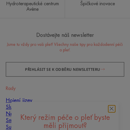
Hydroterapeutické centrum
Špičkové inovace
Avène
Dostávejte náš newsletter
Jsme tu vždy pro vaši pleť! Všechny naše tipy pro každodenní péči
o pleť.
PŘIHLÁSIT SE K ODBĚRU NEWSLETTERU
Rady
Hojení jizev
Slunce
Nedokonalosti pleti
Který režim péče o pleť byste
Smíšená pleť
měli přijmout?
Suchá pleť