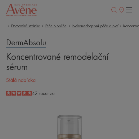
Prodejní
místa
Domovská stránka
Péče o obličej
Nekomedogenní péče o pleť
Koncentr
DermAbsolu
Koncentrované remodelační
sérum
Stálá nabídka
5
/
5
42
recenze
-