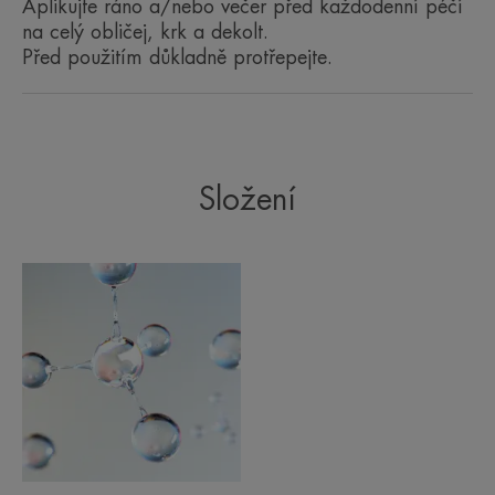
Aplikujte ráno a/nebo večer před každodenní péčí
vegan.
na celý obličej, krk a dekolt.
Před použitím důkladně protřepejte.
NĚKOLIK SLOV OD NAŠEHO
ODBORNÍKA
Složení
Senzoricky příjemný, vysoce
účinný přípravek podpořený 7
klinickými studiemi.
Benefity