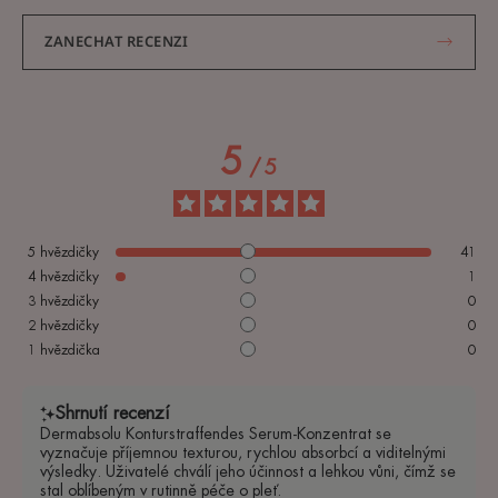
ZANECHAT RECENZI
5
/
5
5
hvězdičky
41
4
hvězdičky
1
3
hvězdičky
0
2
hvězdičky
0
1
hvězdička
0
Shrnutí recenzí
Dermabsolu Konturstraffendes Serum-Konzentrat se
vyznačuje příjemnou texturou, rychlou absorbcí a viditelnými
výsledky. Uživatelé chválí jeho účinnost a lehkou vůni, čímž se
stal oblíbeným v rutinně péče o pleť.