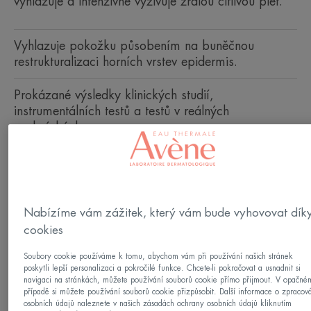
vyhlazuje a intenzivně vyživuje zralou citlivou pleť.
Vyhlazuje pokožku působením na buněčnou
restrukturalizaci horních vrstev epidermis.
Prokázané výsledky klinických studií,
instrumentálních testů a testů v reálných
podmínkách.
Delikátní textura.
Flakon s pumpičkou
Flakon
30ml
s
Nabízíme vám zážitek, který vám bude vyhovovat dík
pumpičkou
cookies
Lze použít pro
Dospělí
Soubory cookie používáme k tomu, abychom vám při používání našich stránek
poskytli lepší personalizaci a pokročilé funkce. Chcete-li pokračovat a usnadnit si
navigaci na stránkách, můžete používání souborů cookie přímo přijmout. V opačné
případě si můžete používání souborů cookie přizpůsobit. Další informace o zpracov
Věk
osobních údajů naleznete v našich zásadách ochrany osobních údajů kliknutím