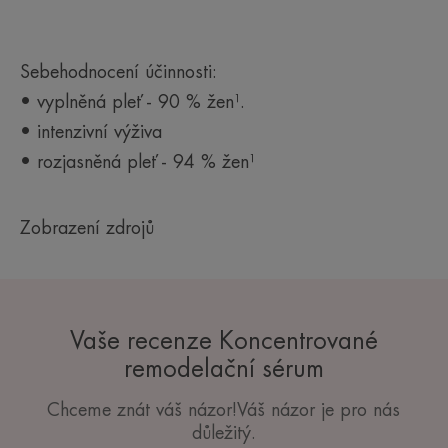
dobu 28 dnů.
Sebehodnocení účinnosti:
• vyplněná pleť - 90 % žen¹.
• intenzivní výživa
• rozjasněná pleť - 94 % žen¹
Zobrazení zdrojů
Vaše recenze Koncentrované
remodelační sérum
Chceme znát váš názor!Váš názor je pro nás
důležitý.