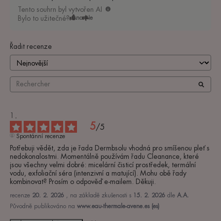
Tento souhrn byl vytvořen AI
Bylo to užitečné?
Ano
Ne
Řadit recenze
5
/
5
Spontánní recenze
Potřebuji vědět, zda je řada Dermbsolu vhodná pro smíšenou pleť s 
nedokonalostmi. Momentálně používám řadu Cleanance, které 
jsou všechny velmi dobré: micelární čisticí prostředek, termální 
vodu, exfoliační séra (intenzivní a matující). Mohu obě řady 
kombinovat? Prosím o odpověď e-mailem. Děkuji.
recenze
20. 2. 2026
, na základě zkušenosti s
15. 2. 2026
dle
A.A.
Původně publikováno na
www.eau-thermale-avene.es (es)