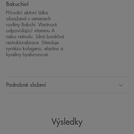
Bakuchiol
Prokázané výsledky instrumentálních testů a testů v
Přírodní aktivní látka
reálných podmínkách:
obsažená v semenech
rostliny Babchi. Vlastnosti
• 24hodinová hydratace*
odpovídající vitaminu A
• zpevněná pokožka u 90 % žen**
nebo retinolu. Silná buněčná
restrukturalizace. Stimuluje
• rozjasněná pleť 94 % žen**
syntézu kolagenu, elastinu a
kyseliny hyaluronové.
TEXTURA
Podrobné složení
Parfemace
Jemná květinová vůně s tóny bergamotu, pižma a jasmínu.
Výsledky
*IH kinetika na 20 osobách, jednorázová aplikace.
**Test v reálných podmínkách: 87 osob, nejméně 1 až 2 aplikace/den po