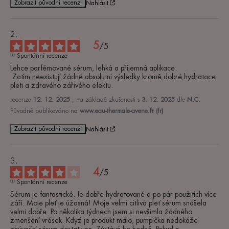
Zobrazit původní recenzi
Nahlásit
5
/
5
Spontánní recenze
Lehce parfémované sérum, lehká a příjemná aplikace.

 Zatím neexistují žádné absolutní výsledky kromě dobré hydratace 
pleti a zdravého zářivého efektu.
recenze
12. 12. 2025
, na základě zkušenosti s
3. 12. 2025
dle
N.C.
Původně publikováno na
www.eau-thermale-avene.fr (fr)
Zobrazit původní recenzi
Nahlásit
4
/
5
Spontánní recenze
Sérum je fantastické. Je dobře hydratované a po pár použitích více 
září. Moje pleť je úžasná! Moje velmi citlivá pleť sérum snášela 
velmi dobře. Po několika týdnech jsem si nevšimla žádného 
zmenšení vrásek. Když je produkt málo, pumpička nedokáže 