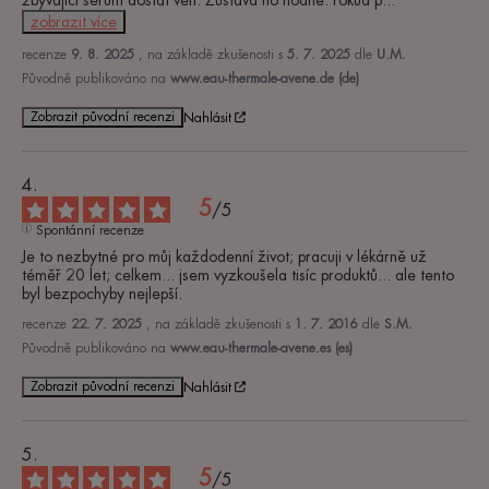
zbývající sérum dostat ven. Zůstává ho hodně. Pokud p
...
zobrazit více
recenze
9. 8. 2025
, na základě zkušenosti s
5. 7. 2025
dle
U.M.
Původně publikováno na
www.eau-thermale-avene.de (de)
Zobrazit původní recenzi
Nahlásit
5
/
5
Spontánní recenze
Je to nezbytné pro můj každodenní život; pracuji v lékárně už 
téměř 20 let; celkem... jsem vyzkoušela tisíc produktů... ale tento 
byl bezpochyby nejlepší.
recenze
22. 7. 2025
, na základě zkušenosti s
1. 7. 2016
dle
S.M.
Původně publikováno na
www.eau-thermale-avene.es (es)
Zobrazit původní recenzi
Nahlásit
5
/
5