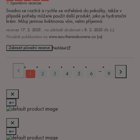
Spontánní recenze
Snadno se roztírá a rychle se vstřebává do pokožky, takže v 
případě potřeby můžete použít další produkt, jako je hydratační 
krém. Miluji jemnou květinovou vůni, velmi příjemná.
recenze
17. 2. 2025
, na základě zkušenosti s
8. 2. 2025
dle
J.J.
Původně publikováno na
www.eau-thermale-avene.ca (us)
Zobrazit původní recenzi
Nahlásit
1
2
3
4
5
6
9