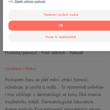
níže:
Zásady ochrany soukromí
Od 18 let
Nastavení souborů cookie
Typy pleti
OK
Citlivá pleť - Všechny typy pleti
Pouze to nejdůležitější
Vaše potřeba/-y
Hustota/pevnost - Proti stárnutí - Pohodlí
Vyrobeno v Francii
Postupem času se pleť mění: ztrácí hutnost,
ochabuje, je suchá a mdlá... To významně ovlivňuje
i tvar obličeje: v dermatologii se tomu říká inverze
trojúhelníku mládí. Dermatologické laboratoře
Avène vyvinuly Koncentrované remodelační sérum,