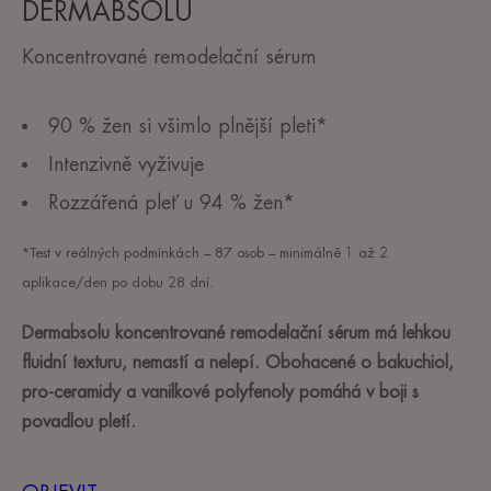
DERMABSOLU
Koncentrované remodelační sérum
90 % žen si všimlo plnější pleti*
Intenzivně vyživuje
Rozzářená pleť u 94 % žen*
*Test v reálných podmínkách – 87 osob – minimálně 1 až 2
aplikace/den po dobu 28 dní.
Dermabsolu koncentrované remodelační sérum má lehkou
fluidní texturu, nemastí a nelepí. Obohacené o bakuchiol,
pro-ceramidy a vanilkové polyfenoly pomáhá v boji s
povadlou pletí.