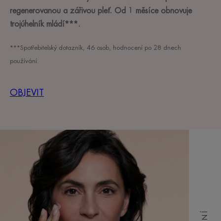
regenerovanou a zářivou pleť. Od 1 měsíce obnovuje
trojúhelník mládí***.
***Spotřebitelský dotazník, 46 osob, hodnocení po 28 dnech
používání.
OBJEVIT