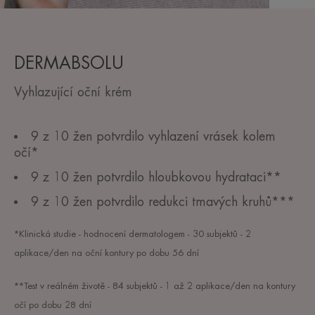
DERMABSOLU
Vyhlazující oční krém
9 ​​z 10 žen potvrdilo vyhlazení vrásek kolem
očí*
9 z 10 žen potvrdilo hloubkovou hydrataci**
9 ​​z 10 žen potvrdilo redukci tmavých kruhů***
*Klinická studie - hodnocení dermatologem - 30 subjektů - 2
aplikace/den na oční kontury po dobu 56 dní
**Test v reálném životě - 84 subjektů - 1 až 2 aplikace/den na kontury
očí po dobu 28 dní