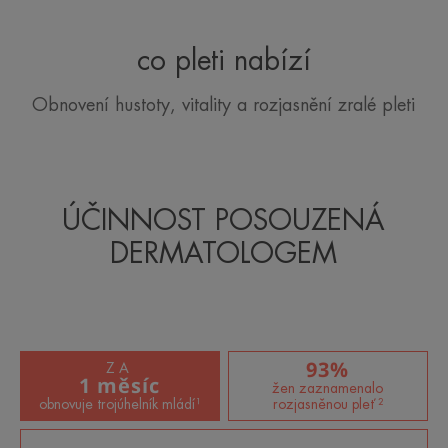
co pleti nabízí
Obnovení hustoty, vitality a rozjasnění zralé pleti
ÚČINNOST POSOUZENÁ
DERMATOLOGEM
93%
ZA
1 měsíc
žen zaznamenalo
obnovuje trojúhelník mládí¹
rozjasněnou pleť ²