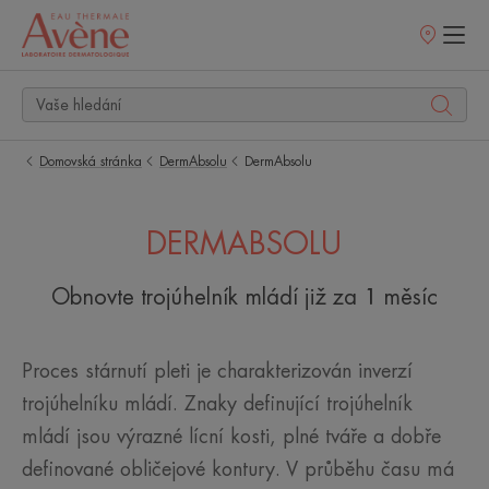
Prodejní
místa
Domovská stránka
DermAbsolu
DermAbsolu
DERMABSOLU
Obnovte trojúhelník mládí již za 1 měsíc
Proces stárnutí pleti je charakterizován inverzí
trojúhelníku mládí. Znaky definující trojúhelník
mládí jsou výrazné lícní kosti, plné tváře a dobře
definované obličejové kontury. V průběhu času má