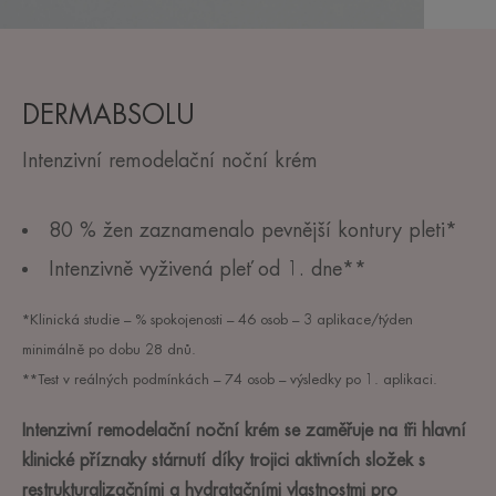
DERMABSOLU
Intenzivní remodelační noční krém
80 % žen zaznamenalo pevnější kontury pleti*
Intenzivně vyživená pleť od 1. dne**
*Klinická studie – % spokojenosti – 46 osob – 3 aplikace/týden
minimálně po dobu 28 dnů.
**Test v reálných podmínkách – 74 osob – výsledky po 1. aplikaci.
Intenzivní remodelační noční krém se zaměřuje na tři hlavní
klinické příznaky stárnutí díky trojici aktivních složek s
restrukturalizačními a hydratačními vlastnostmi pro