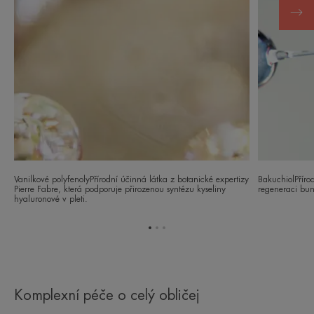
Vanilkové polyfenolyPřírodní účinná látka z botanické expertizy
BakuchiolPřírod
Pierre Fabre, která podporuje přirozenou syntézu kyseliny
regeneraci buně
hyaluronové v pleti.
Přejít
Přejít
Přejít
na
na
na
položku
položku
položku
1
2
3
Komplexní péče o celý obličej