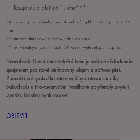
Rozjasňuje pleť od 1. dne***
*Test v reálných podmínkách – 84 osob – 1 aplikace/den po dobu 56
dnů
**Instrumentální test – 22 osob – jedna aplikace
***Test v reálných podmínkách - 84 osob – výsledek po 1. aplikaci
Dermabsolu Denní remodelační krém je vaším každodenním
spojencem pro nově definovaný objem a zářivou pleť.
Zanechá vaši pokožku intenzivně hydratovanou díky
Bakuchiolu a Pro-ceramidům. Vanilkové polyfenoly zvyšují
syntézu kyseliny hyaluronové.
OBJEVIT