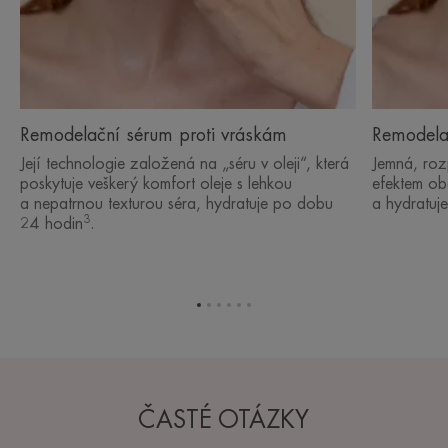
Remodelační sérum proti vráskám
Remodela
Její technologie založená na „séru v oleji“, která
Jemná, roz
poskytuje veškerý komfort oleje s lehkou
efektem ob
a nepatrnou texturou séra, hydratuje po dobu
a hydratuje
3
24 hodin
.
Přejít
Přejít
Přejít
Přejít
Přejít
Přejít
na
na
na
na
na
na
položku
položku
položku
položku
položku
položku
1
2
3
4
5
6
ČASTÉ OTÁZKY