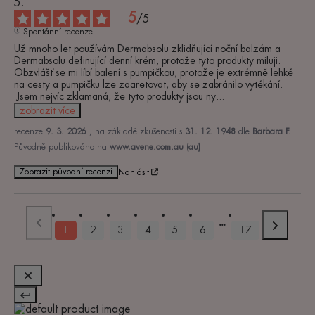
5
/
5
Spontánní recenze
Už mnoho let používám Dermabsolu zklidňující noční balzám a 
Dermabsolu definující denní krém, protože tyto produkty miluji. 
Obzvlášť se mi líbí balení s pumpičkou, protože je extrémně lehké 
na cesty a pumpičku lze zaaretovat, aby se zabránilo vytékání.

 Jsem nejvíc zklamaná, že tyto produkty jsou ny
...
zobrazit více
recenze
9. 3. 2026
, na základě zkušenosti s
31. 12. 1948
dle
Barbara F.
Původně publikováno na
www.avene.com.au (au)
Zobrazit původní recenzi
Nahlásit
1
2
3
4
5
6
17