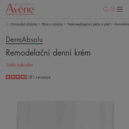
Prodejní
místa
Domovská stránka
Péče o obličej
Nekomedogenní péče o pleť
Remodela
DermAbsolu
Remodelační denní krém
Stálá nabídka
4.3
/
5
83
recenze
-