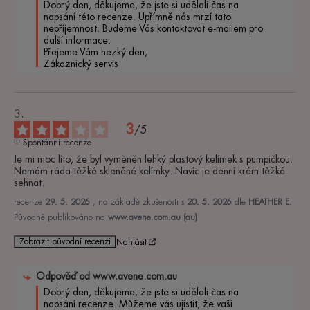
Dobrý den, děkujeme, že jste si udělali čas na 
napsání této recenze. Upřímně nás mrzí tato 
nepříjemnost. Budeme Vás kontaktovat e-mailem pro 
další informace. 

Přejeme Vám hezký den, 

Zákaznický servis
3
/
5
Spontánní recenze
Je mi moc líto, že byl vyměněn lehký plastový kelímek s pumpičkou. 
Nemám ráda těžké skleněné kelímky. Navíc je denní krém těžké 
sehnat.
recenze
29. 5. 2026
, na základě zkušenosti s
20. 5. 2026
dle
HEATHER E.
Původně publikováno na
www.avene.com.au (au)
Zobrazit původní recenzi
Nahlásit
Odpověď od
www.avene.com.au
Dobrý den, děkujeme, že jste si udělali čas na 
napsání recenze. Můžeme vás ujistit, že vaši 