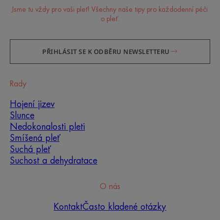
Jsme tu vždy pro vaši pleť! Všechny naše tipy pro každodenní péči
o pleť.
PŘIHLÁSIT SE K ODBĚRU NEWSLETTERU
Rady
Hojení jizev
Slunce
Nedokonalosti pleti
Smíšená pleť
Suchá pleť
Suchost a dehydratace
O nás
Kontakt
Často kladené otázky