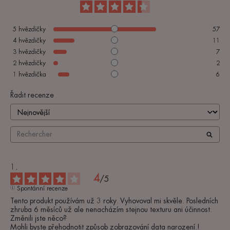
5
hvězdičky
57
4
hvězdičky
11
3
hvězdičky
7
2
hvězdičky
2
1
hvězdička
6
Řadit recenze
4
/
5
Spontánní recenze
Tento produkt používám už 3 roky. Vyhovoval mi skvěle. Posledních 
zhruba 6 měsíců už ale nenacházím stejnou texturu ani účinnost. 
Změnili jste něco? 

Mohli byste přehodnotit způsob zobrazování data narození.!