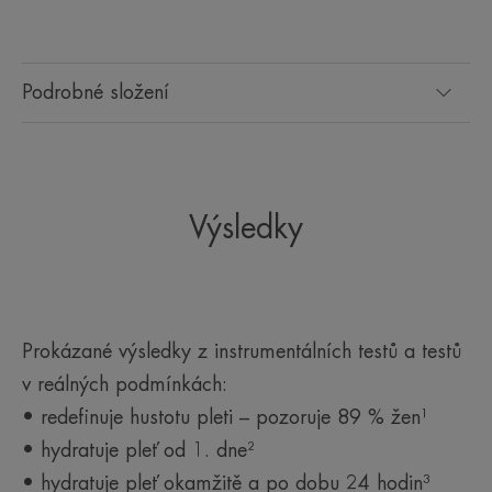
Podrobné složení
Parfemace
Jemná květinová vůně s tóny bergamotu, pižma a jasmínu.
*Test v reálných podmínkách: 84 osob, nejméně 1 aplikace denně po dobu
56 dnů.
Výsledky
**Instrumentální test: 22 osob, 1 aplikace.
***Test v reálných podmínkách: 84 osob, výsledky po 1. aplikaci.
Prokázané výsledky z instrumentálních testů a testů
v reálných podmínkách:
• redefinuje hustotu pleti – pozoruje 89 % žen¹
• hydratuje pleť od 1. dne²
• hydratuje pleť okamžitě a po dobu 24 hodin³