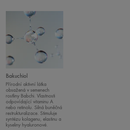
Vysoce účinný přípravek
podpořený 7 klinickými studiemi.
Benefity
Prokázané výsledky klinických a spotřebitelských
studií:
Bakuchiol
• Zpevňuje obličejové kontury – pozoruje 89 %
Přírodní aktivní látka
žen*
obsažená v semenech
• Okamžitě hydratuje po dobu 24 hodin**
rostliny Babchi. Vlastnosti
• Rozjasňuje pleť od 1. dne***
odpovídající vitaminu A
nebo retinolu. Silná buněčná
restrukturalizace. Stimuluje
syntézu kolagenu, elastinu a
TEXTURA
kyseliny hyaluronové.