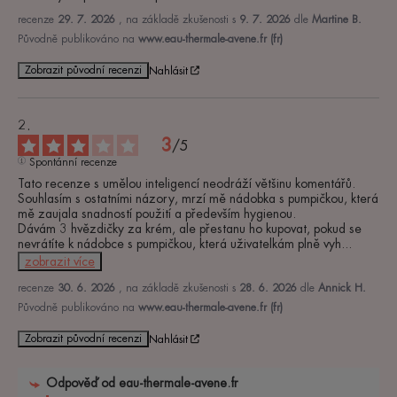
recenze
29. 7. 2026
, na základě zkušenosti s
9. 7. 2026
dle
Martine B.
Původně publikováno na
www.eau-thermale-avene.fr (fr)
Zobrazit původní recenzi
Nahlásit
3
/
5
Spontánní recenze
Tato recenze s umělou inteligencí neodráží většinu komentářů. 

Souhlasím s ostatními názory, mrzí mě nádobka s pumpičkou, která 
mě zaujala snadností použití a především hygienou. 

Dávám 3 hvězdičky za krém, ale přestanu ho kupovat, pokud se 
nevrátíte k nádobce s pumpičkou, která uživatelkám plně vyh
...
zobrazit více
recenze
30. 6. 2026
, na základě zkušenosti s
28. 6. 2026
dle
Annick H.
Původně publikováno na
www.eau-thermale-avene.fr (fr)
Zobrazit původní recenzi
Nahlásit
Odpověď od
eau-thermale-avene.fr