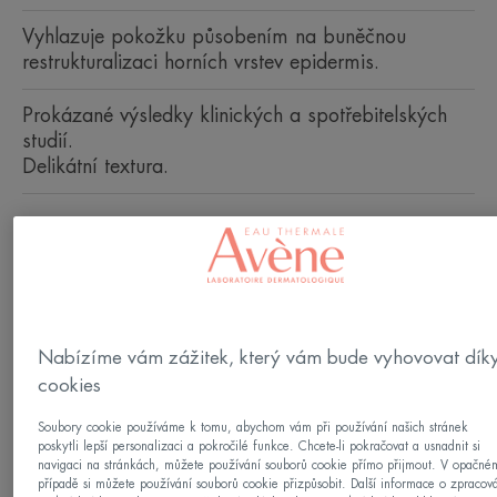
Vyhlazuje pokožku působením na buněčnou
restrukturalizaci horních vrstev epidermis.
Prokázané výsledky klinických a spotřebitelských
studií.
Delikátní textura.
Plnitelná dóza
Plnitelná
50ml
dóza
Lze použít pro
Dospělí
Nabízíme vám zážitek, který vám bude vyhovovat dík
cookies
Typy pleti
Soubory cookie používáme k tomu, abychom vám při používání našich stránek
poskytli lepší personalizaci a pokročilé funkce. Chcete-li pokračovat a usnadnit si
Citlivá pleť - Všechny typy pleti
navigaci na stránkách, můžete používání souborů cookie přímo přijmout. V opačné
případě si můžete používání souborů cookie přizpůsobit. Další informace o zpracov