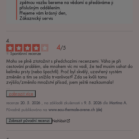
zpětnou vazbu bereme na vědomí a předáváme ji 
příslušným oddělením. 

Přejeme vám krásný den, 

Zákaznický servis
4
/
5
Spontánní recenze
Mohu se plně ztotožnit s předchozími recenzemi. Váha je při 
cestování problém, ale mnohem víc mi vadí, že teď musím sahat do 
kelímku prsty (nebo špachtlí). Proč byl skvělý, uzavřený systém 
změněn a tím se snížila trvanlivost? Zda se kvůli tomu 
...
zobrazit více
recenze
20. 5. 2026
, na základě zkušenosti s
9. 5. 2026
dle
Martina A.
Původně publikováno na
www.eau-thermale-avene.ch (de)
Zobrazit původní recenzi
Nahlásit