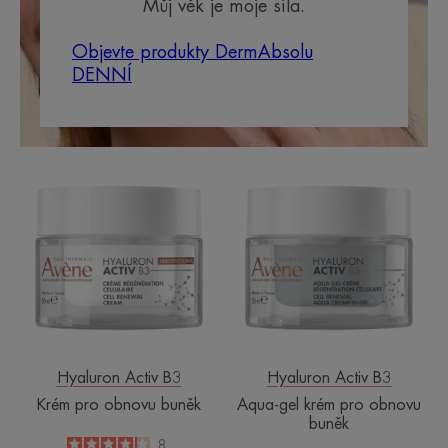
Můj věk je moje síla.
Objevte produkty DermAbsolu
DENNÍ
Krém
Aqua-
pro
gel
obnovu
krém
buněk
pro
obnovu
buněk
Hyaluron Activ B3
Hyaluron Activ B3
Krém pro obnovu buněk
Aqua-gel krém pro obnovu
buněk
4.1
/
5
8