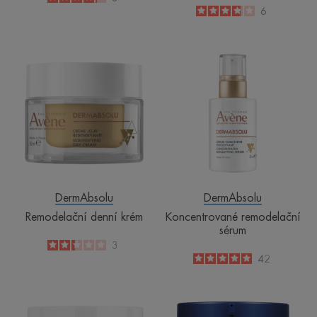
-
3.8
/
5
6
-
Remodelační
Koncentrované
denní
remodelační
krém
sérum
DermAbsolu
DermAbsolu
Remodelační denní krém
Koncentrované remodelační
sérum
2.3
/
5
3
-
5
/
5
42
-
Remodelační
Intenzivní
denní
remodelační