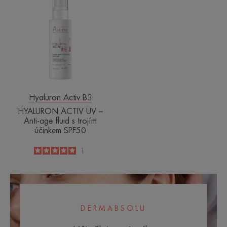
ACTIV
UV
–
Anti-
age
fluid
s
trojím
účinkem
Hyaluron Activ B3
SPF50
HYALURON ACTIV UV –
Anti-age fluid s trojím
účinkem SPF50
5
/
5
1
-
DERMABSOLU