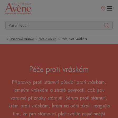
Prodejní
místa
Domovská stránka
Péče o obličej
Péče proti vráskám
Péče proti vráskám
Přípravky proti stárnutí působí proti vráskám,
jemným vráskám a ztrátě pevnosti, což jsou
varovné příznaky stárnutí. Sérum proti stárnutí,
krém proti vráskám, krém na oční okolí: reagujte
tím, že pro stárnoucí pleť zvolíte nejúčinnější