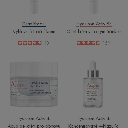
DermAbsolu
Hyaluron Activ B3
Vyhlazující oční krém
Oční krém s trojitým účinkem
4.8
/
5
38
4.8
/
5
159
-
-
Aqua-
Koncentrované
gel
vyhlazující
krém
sérum
pro
obnovu
buněk
Hyaluron Activ B3
Hyaluron Activ B3
Aqua-gel krém pro obnovu
Koncentrované vyhlazující