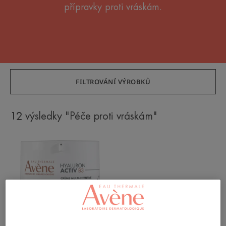
přípravky proti vráskám.
FILTROVÁNÍ VÝROBKŮ
12 výsledky "Péče proti vráskám"
Multi-
intenzivní
noční
krém