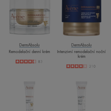
krém
noční
krém
DermAbsolu
DermAbsolu
Remodelační denní krém
Intenzivní remodelační noční
krém
4.3
/
5
83
-
4.1
/
5
210
-
Vyhlazující
Oční
oční
krém
krém
s
trojitým
účinkem