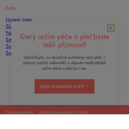
Rady
Hojení jizev
Slunce
Nedokonalosti pleti
Který režim péče o pleť byste
Smíšená pleť
měli přijmout?
Suchá pleť
Suchost a dehydratace
Identifikujte, co skutečně potřebuje vaše pleť, s
pomocí našich odborníků a objevte nejvhodnější
O nás
režim péče o pleť pro vás.
Kontakt
Často kladené otázky
MOJE DIAGNÓZA PLETI
Právní upozornění
Zásady ochrany osobních údajů
Věrnostní program
Nastavení souborů cookie
© 2026 Termální voda Avène