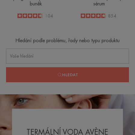
buněk
sérum
4.7
/
5
104
4.7
/
5
854
-
-
Hledání podle problému, řady nebo typu produktu
HLEDAT
TERMÁLNÍ VODA AVÈNE