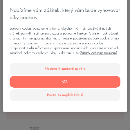
Hyaluron Activ B3
Nabízíme vám zážitek, který vám bude vyhovovat
díky cookies
Multi-intenzivní noční krém
Soubory cookie používáme k tomu, abychom vám při používání našich
4.4
/
5
357
stránek poskytli lepší personalizaci a pokročilé funkce. Chcete-li pokračovat
-
a usnadnit si navigaci na stránkách, můžete používání souborů cookie přímo
přijmout. V opačném případě si můžete používání souborů cookie
přizpůsobit. Další informace o zpracování osobních údajů naleznete v našich
zásadách ochrany osobních údajů kliknutím níže:
Zásady ochrany soukromí
VAŠE PLEŤ
Nastavení souborů cookie
OK
Záněty jsou jednou z hlavních
Pouze to nejdůležitější
příčin stárnutí pleti. Víte, co to je?
HYALURON