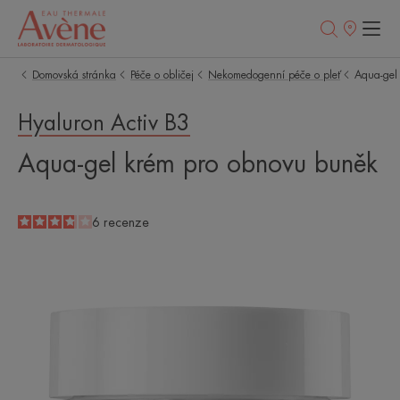
Prodejní
místa
Domovská stránka
Péče o obličej
Nekomedogenní péče o pleť
Aqua-gel
Hyaluron Activ B3
Aqua-gel krém pro obnovu buněk
3.8
/
5
6
recenze
-