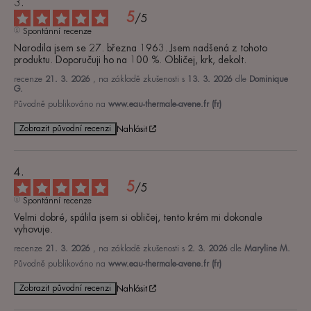
5
/
5
Spontánní recenze
Narodila jsem se 27. března 1963. Jsem nadšená z tohoto 
produktu. Doporučuji ho na 100 %. Obličej, krk, dekolt.
recenze
21. 3. 2026
, na základě zkušenosti s
13. 3. 2026
dle
Dominique
G.
Původně publikováno na
www.eau-thermale-avene.fr (fr)
Zobrazit původní recenzi
Nahlásit
5
/
5
Spontánní recenze
Velmi dobré, spálila jsem si obličej, tento krém mi dokonale 
vyhovuje.
recenze
21. 3. 2026
, na základě zkušenosti s
2. 3. 2026
dle
Maryline M.
Původně publikováno na
www.eau-thermale-avene.fr (fr)
Zobrazit původní recenzi
Nahlásit