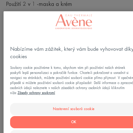
Použití 2 v 1 -maska a krém
Vyhlazuje
Zpevňuje
Regeneruje
Nabízíme vám zážitek, který vám bude vyhovovat dík
Plnitelná dóza
Plnitelná
50ml
cookies
dóza
Soubory cookie používáme k tomu, abychom vám při používání našich stránek
Lze použít pro
poskytli lepší personalizaci a pokročilé funkce. Chcete-li pokračovat a usnadnit si
navigaci na stránkách, můžete používání souborů cookie přímo přijmout. V opačné
Dospělí
případě si můžete používání souborů cookie přizpůsobit. Další informace o zpracov
osobních údajů naleznete v našich zásadách ochrany osobních údajů kliknutím
níže:
Zásady ochrany soukromí
Typy pleti
Suchá kůže - Citlivá pleť - Všechny typy pleti
Nastavení souborů cookie
OK
Vaše potřeba/-y