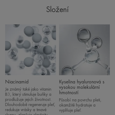
Složení
Výhoda
Multifunkční gelový krém proti vráskám, který lze
použít jako krém i jako hydratační masku poskytuje
48hodinovou**** hydrataci, pro vypnutou,
pevnější a zářivější pleť.
Benefity
- Okamžitě VYHLAZUJE pleť podle 97 % žen*
- REDUKUJE vrásky již za 2 týdny.
- REGENERUJE pleť prodloužením životnosti buněk.
Niacinamid
Kyselina hyaluronová s
vysokou molekulární
Je známý také jako vitamin
hmotností
B3, který stimuluje buňky a
TEXTURA
prodlužuje jejich životnost.
Působí na povrchu pleti,
Dlouhodobě regeneruje pleť,
okamžitě hydratuje a
redukuje vrásky a tmavé
vyplňuje pleť.
skvrny, zlepšuje elasticitu