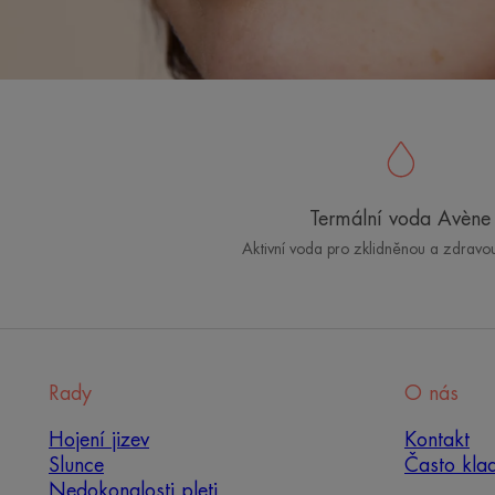
Termální voda Avène
Aktivní voda pro zklidněnou a zdravo
Rady
O nás
Hojení jizev
Kontakt
Slunce
Často kla
Nedokonalosti pleti