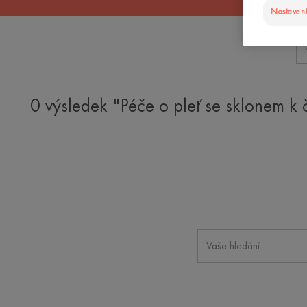
Nastavení
0 výsledek "Péče o pleť se sklonem k 