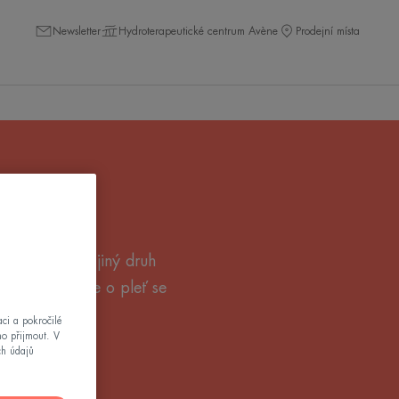
Newsletter
Hydroterapeutické centrum Avène
Prodejní místa
enání
osu, zatímco jiný druh
 produkty péče o pleť se
ci a pokročilé
mo přijmout. V
ch údajů