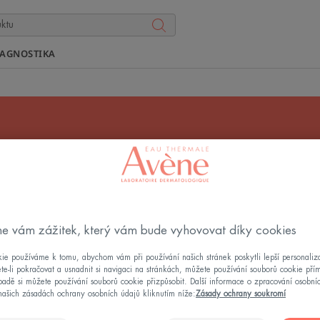
IAGNOSTIKA
 o pleť se sklonem k červ
eden druh způsobuje jen malé zarudnutí, zarudnutí kolem n
e vám zážitek, který vám bude vyhovovat díky cookies
květ vlčího máku. Jak zmírnit zarudnutí obličeje? S našimi
sklonem k červenání.
ie používáme k tomu, abychom vám při používání našich stránek poskytli lepší personaliza
te-li pokračovat a usnadnit si navigaci na stránkách, můžete používání souborů cookie pří
adě si můžete používání souborů cookie přizpůsobit. Další informace o zpracování osobní
našich zásadách ochrany osobních údajů kliknutím níže:
Zásady ochrany soukromí