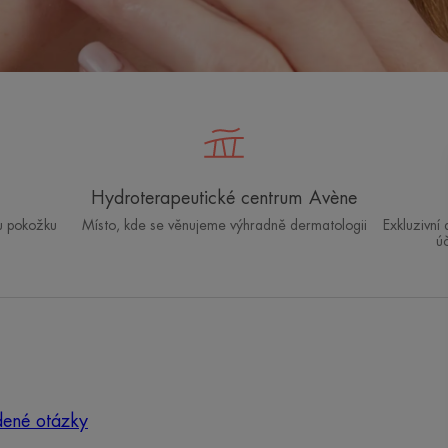
Hydroterapeutické centrum Avène
u pokožku
Místo, kde se věnujeme výhradně dermatologii
Exkluzivní
ú
dené otázky