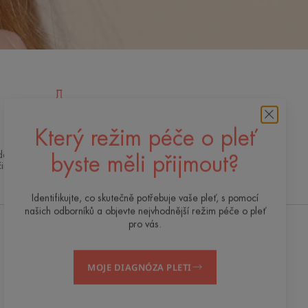
Který režim péče o pleť
Špičkové inovace
 dermokosmetická expertiza pro kvalitní,
byste měli přijmout?
činnou a bezpečnou péči o pleť
Identifikujte, co skutečně potřebuje vaše pleť, s pomocí
našich odborníků a objevte nejvhodnější režim péče o pleť
pro vás.
Dostávejte náš newsletter
MOJE DIAGNÓZA PLETI
Jsme tu vždy pro vaši pleť! Všechny naše tipy
pro každodenní péči o pleť.