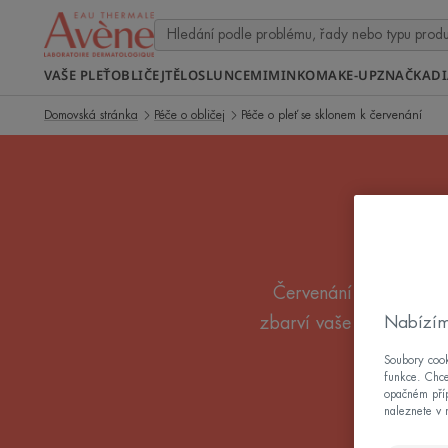
VAŠE PLEŤ
OBLIČEJ
TĚLO
SLUNCE
MIMINKO
MAKE-UP
ZNAČKA
D
Domovská stránka
Péče o obličej
Péče o pleť se sklonem k červenání
Péče
Červenání obličeje: j
Nabízím
zbarví vaše tváře jako 
Soubory cook
funkce. Chce
opačném příp
naleznete v 