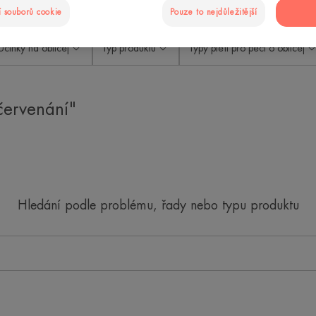
 souborů cookie
Pouze to nejdůležitější
Účinky na obličej
Typ produktu
Typy pleti pro péči o obličej
červenání"
Hledání podle problému, řady nebo typu produktu