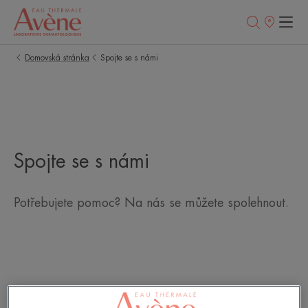
Prodejní
místa
Domovská stránka
Spojte se s námi
Spojte se s námi
Potřebujete pomoc? Na nás se můžete spolehnout.
Můžete si být jisti, že tyto informace budou použity