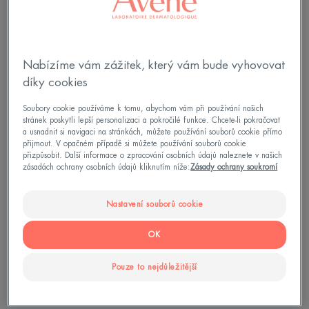
výhradně k tomu, abychom vám co nejdříve
poskytli odpověď. Vaše osobní údaje budou
uchovávány po dobu 3 let od posledního
kontaktu. Zjistěte více:
Zásady ochrany osobních
Nabízíme vám zážitek, který vám bude vyhovovat
údajů
díky cookies
Soubory cookie používáme k tomu, abychom vám při používání našich
stránek poskytli lepší personalizaci a pokročilé funkce. Chcete-li pokračovat
a usnadnit si navigaci na stránkách, můžete používání souborů cookie přímo
přijmout. V opačném případě si můžete používání souborů cookie
přizpůsobit. Další informace o zpracování osobních údajů naleznete v našich
zásadách ochrany osobních údajů kliknutím níže:
Zásady ochrany soukromí
Nastavení souborů cookie
OK
Pouze to nejdůležitější