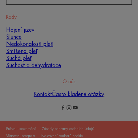
Rady
Hojení jizev
Slunce
Nedokonalosti pleti
Smíšená pleť
Suchá pleť
Suchost a dehydratace
O nás
Kontakt
Často kladené otázky
Právní upozornění
Zásady ochrany osobních údajů
Věrnostní program
Nastavení souborů cookie