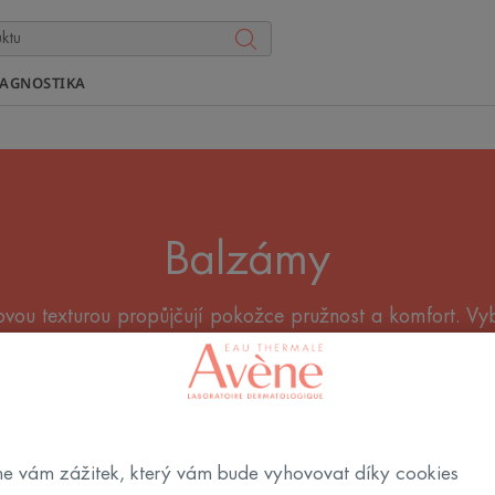
IAGNOSTIKA
Balzámy
vou texturou propůjčují pokožce pružnost a komfort. Vyb
snadno vstřebatelný balzám, který vám a vaší rodině nejví
alzámy proti svědění
Emolienční krémy
Relipidační přípra
e vám zážitek, který vám bude vyhovovat díky cookies