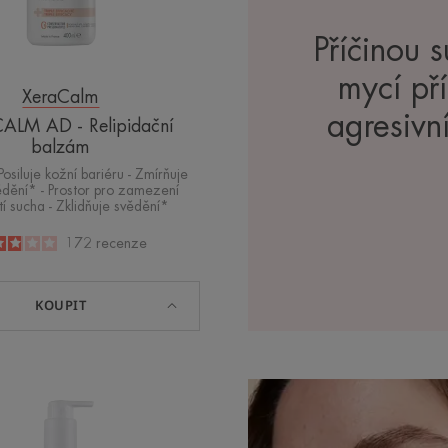
Příčinou 
mycí pří
XeraCalm
agresivn
ALM AD - Relipidační
balzám
 Posiluje kožní bariéru - Zmírňuje
ědění* - Prostor pro zamezení
tí sucha - Zklidňuje svědění*
2.9
/
5
172
recenze
-
KOUPIT
NUTRITION
Hydratační
balzám