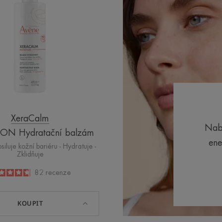
XeraCalm
Nab
ON Hydratační balzám
ene
osiluje kožní bariéru - Hydratuje -
Zklidňuje
4.6
/
5
82
recenze
-
KOUPIT