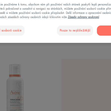
ie používáme k tomu, abychom vám při používání našich stránek poskytli lepší personaliza
te-li pokračovat a usnadnit si navigaci na stránkách, můžete používání souborů cookie pří
adě si můžete používání souborů cookie přizpůsobit. Další informace o zpracování osobní
našich zásadách ochrany osobních údajů kliknutím níže:
Zásady ochrany soukromí
Potřeba tělové péče
Typy pleti pro péči o tělo
 souborů cookie
Pouze to nejdůležitější
XERACALM
AD
-
Relipidační
balzám