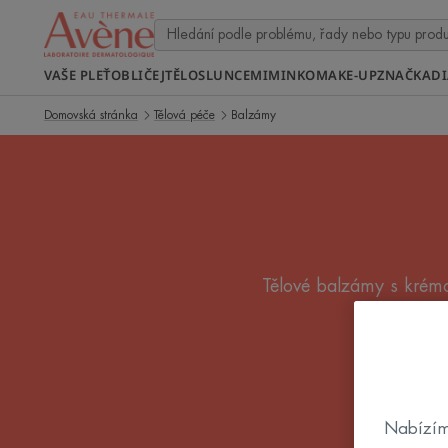
VAŠE PLEŤ
OBLIČEJ
TĚLO
SLUNCE
MIMINKO
MAKE-UP
ZNAČKA
D
Domovská stránka
Tělová péče
Balzámy
Tělové balzámy s krémo
vyživující 
B
Nabízím