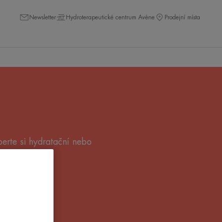
Newsletter
Hydroterapeutické centrum Avène
Prodejní místa
erte si hydratační nebo
ce vyhovuje.
vky