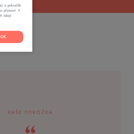
ci a pokročilé
mo přijmout. V
ch údajů
OK
VAŠE POKOŽKA