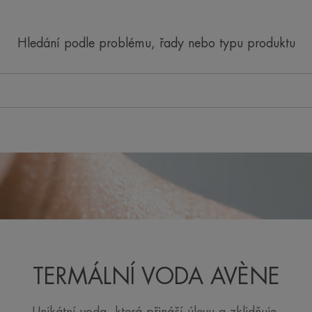
Hledání podle problému, řady nebo typu produktu
TERMÁLNÍ VODA AVÈNE
Unikátní voda, která přináší úlevu a zklidňuje.