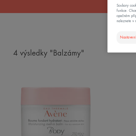
Soubory cook
funkce. Chce
opačném příp
naleznete v 
Nastavení
4 výsledky "Balzámy"
Hydratační
tělový
balzám
pro
suchou
citlivou
pokožku