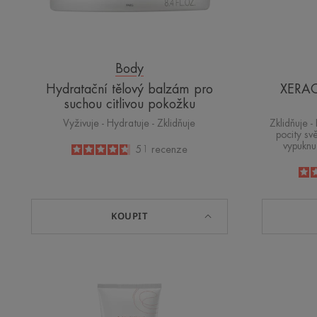
Body
Hydratační tělový balzám pro
XERAC
suchou citlivou pokožku
Vyživuje - Hydratuje - Zklidňuje
Zklidňuje -
pocity sv
vypuknu
4.7
/
5
51
recenze
-
KOUPIT
Relipidační
balzám