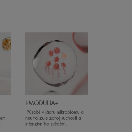
I-MODULIA+
Působí v jádru mikrobiomu a
hem
neutralizuje zdroj suchosti a
l
intenzivního svědění.