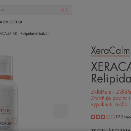
IAGNOSTIKA
ACALM AD - Relipidační balzám
XeraCalm
XERACA
Relipid
Zklidňuje - Zklidň
Zmírňuje pocity 
vypuknutí sucha
2.9
/
5
172
rec
-