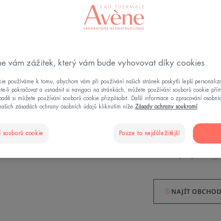
TROJNÁSOBNÁ PÉ
používání pomáhá 
až atopické poko
POSKYTUJE NA 
e vám zážitek, který vám bude vyhovovat díky cookies
Zahalující textur
ie používáme k tomu, abychom vám při používání našich stránek poskytli lepší personaliza
pokožky. Nemastn
te-li pokračovat a usnadnit si navigaci na stránkách, můžete používání souborů cookie pří
adě si můžete používání souborů cookie přizpůsobit. Další informace o zpracování osobní
našich zásadách ochrany osobních údajů kliknutím níže:
Zásady ochrany soukromí
Složení, které pů
příčinu intenzivn
 souborů cookie
Pouze to nejdůležitější
Flakon s pumpičkou
NAJÍT OBCHO