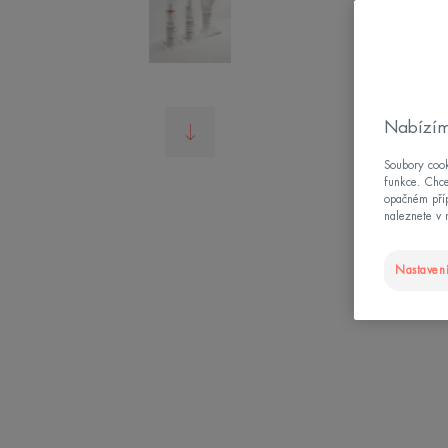
Nabízím
Soubory cook
funkce. Chce
opačném příp
naleznete v 
Nastavení