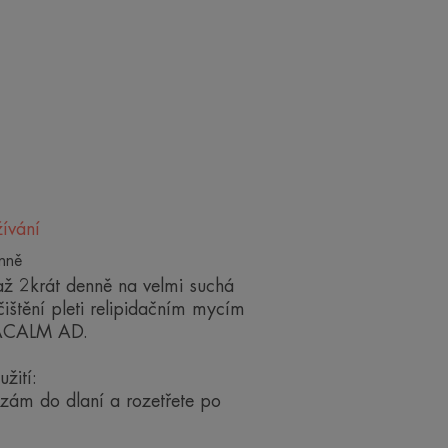
zám XERACALM AD
vou potřebu účinně
 a zároveň pomáhá
lit epizody silné
osti.
ívání
nně
 až 2krát denně na velmi suchá
ištění pleti relipidačním mycím
RACALM AD.
žití:
trickou kontrolou.
zám do dlaní a rozetřete po
v komplexní péči o atopický ekzém