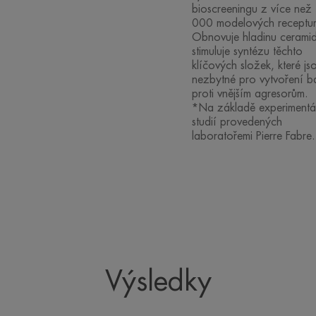
bioscreeningu z více než
000 modelových receptur
Obnovuje hladinu cerami
stimuluje syntézu těchto
klíčových složek, které js
nezbytné pro vytvoření ba
proti vnějším agresorům.
*Na základě experimentá
studií provedených
laboratořemi Pierre Fabre.
Výsledky