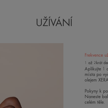
Relipidační bal
reaguje na naléha
UŽÍVÁNÍ
zklidnit pokožku
předcházet a oddá
such
Frekvence už
1 až 2krát de
Aplikujte 1
místa po vyč
olejem XE
Benefity
Pokyny k pou
Testováno pod dermatologickou a pedia
Naneste bal
celém těle.
• PROTI SVĚDĚNÍ: Prokázaná účinnost 