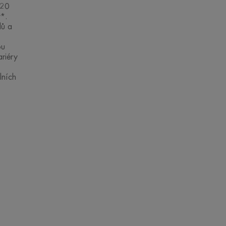
 20
*.
dů a
ou
riéry
lních