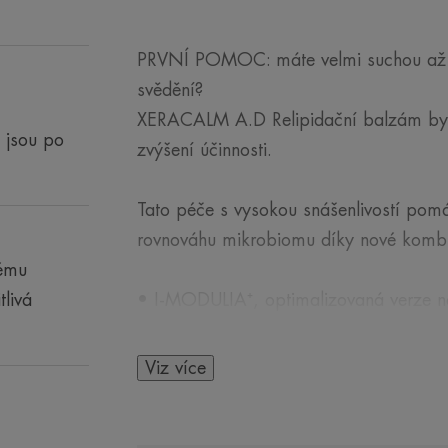
PRVNÍ POMOC: máte velmi suchou až 
svědění?
XERACALM A.D Relipidační balzám byl
 jsou po
zvýšení účinnosti.
Tato péče s vysokou snášenlivostí pomá
rovnováhu mikrobiomu díky nové kombin
kému
tlivá
• I-MODULIA⁺, optimalizovaná verze naš
svědění, se zaměřuje na nerovnováhu v 
zodpovědná za nepříjemné pocity a epi
Viz více
• Komplex LIPID:B2 stimuluje přirozeno