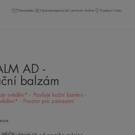
Newsletter
Hydroterapeutické centrum Avène
Prodejní místa
LM AD -
ační balzám
uje svědění* - Posiluje kožní bariéru -
svědění* - Prostor pro zamezení
enze