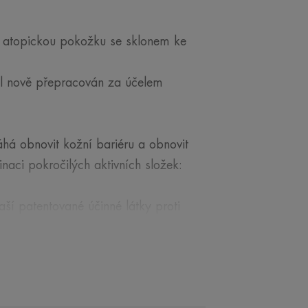
atopickou pokožku se sklonem ke
 nově přepracován za účelem
há obnovit kožní bariéru a obnovit
aci pokročilých aktivních složek:
í patentované účinné látky proti
jádru mikrobiomu, která je
zody suchosti.
u syntézu ceramidů, které jsou