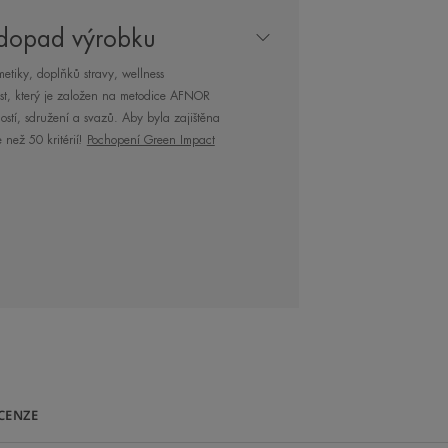
 dopad výrobku
a to až po dobu 6 měsíců*!
etiky, doplňků stravy, wellness
ost, který je založen na metodice AFNOR
stí, sdružení a svazů. Aby byla zajištěna
z parfemace, nekomedogenní
 než 50 kritérií!
Pochopení Green Impact
išťuje maximální účinnost, bezpečnost
 pokožce nebo na pokožce oslabené
logickou léčbou.
NAŠEHO ODBORNÍKA
CENZE