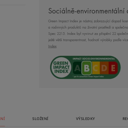
nezbytné pro ochranu pokožky.
Sociálně-environmentální
Výsledek: pleť je okamžitě zklidněná, 
Green Impact Index je nástroj zobrazující dopad kosm
a rodinných produktů na životní prostředí a společn
Spec 2215. Index byl vyvinut za přispění 22 společno
XERACALM A.D Relipidační balzám be
ještě větší transparentnost, hodnotí výrobky podle více
a balený ve sterilních podmínkách, zaj
Index
a snášenlivost, a to i na nejcitlivější
specifickou onkologickou nebo dermato
NĚKOLIK SLOV OD 
ÁNÍ
SLOŽENÍ
VÝSLEDKY
RE