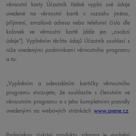
věrnostní karty Účastník řádně vyplní své údaje
uvedené na věrnostní kartě v rozsahu jméno,
příjmení, emailová adresa nebo telefonní číslo dle
kolonek ve věrnostní kartě (dále jen „osobní
údaje“). Vyplněním těchto údajů Účastník souhlasí s
níže uvedenými podmínkami věrnostního programu
a to:
„Vyplněním a odevzdáním kartičky věrnostního
programu stvrzujete, že souhlasíte s členstvím ve
věrnostním programu a s jeho kompletními pravidly
uvedenými na webových stránkách
www.avene.cz
.
Podmínkou získání produktu zdarma je vyplnění