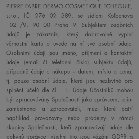
PIERRE FABRE DERMO-COSMETIQUE TCHEQUIE,
s.r.o., IČ: 276 02 389, se sídlem Kolbenova
1021/9, 190 00 Praha 9. Subjektem osobních
údajů je zákazník, který dobrovolně vyplní
věrnostní kartu a uvede na ní své osobní údaje.
Osobními údaji jsou jméno, příjmení a kontaktní
údaje (email či telefonní číslo) subjektu údajů,
případně údaje o nákupu – datum, místo a cena,
tj. pouze osobní údaje, které jsou nezbytné pro
splnění účelů dle čl. 11. Údaje Účastníků mohou
být zpracovávány Společností jako správcem, jejím
zaměstnanci a zpracovateli, mezi které patří
například provozovny nebo prodejny v rámci
skupiny Společnosti, kteří zpracovávají údaje dle
pokynů správce; všichni tito jsou vázáni GDPR a