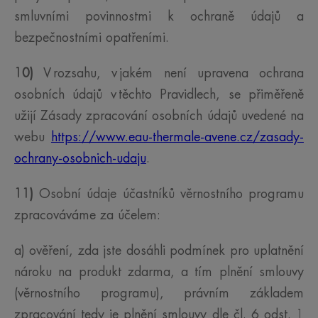
smluvními povinnostmi k ochraně údajů a
bezpečnostními opatřeními.
10)
V rozsahu, v jakém není upravena ochrana
osobních údajů v těchto Pravidlech, se přiměřeně
užijí Zásady zpracování osobních údajů uvedené na
webu
https://www.eau-thermale-avene.cz/zasady-
ochrany-osobnich-udaju
.
11)
Osobní údaje účastníků věrnostního programu
zpracováváme za účelem:
a) ověření, zda jste dosáhli podmínek pro uplatnění
nároku na produkt zdarma, a tím plnění smlouvy
(věrnostního programu), právním základem
zpracování tedy je plnění smlouvy dle čl. 6 odst. 1