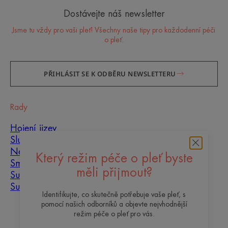
Dostávejte náš newsletter
Jsme tu vždy pro vaši pleť! Všechny naše tipy pro každodenní péči
o pleť.
PŘIHLÁSIT SE K ODBĚRU NEWSLETTERU
Rady
Hojení jizev
Slunce
Nedokonalosti pleti
Který režim péče o pleť byste
Smíšená pleť
měli přijmout?
Suchá pleť
Suchost a dehydratace
Identifikujte, co skutečně potřebuje vaše pleť, s
pomocí našich odborníků a objevte nejvhodnější
O nás
režim péče o pleť pro vás.