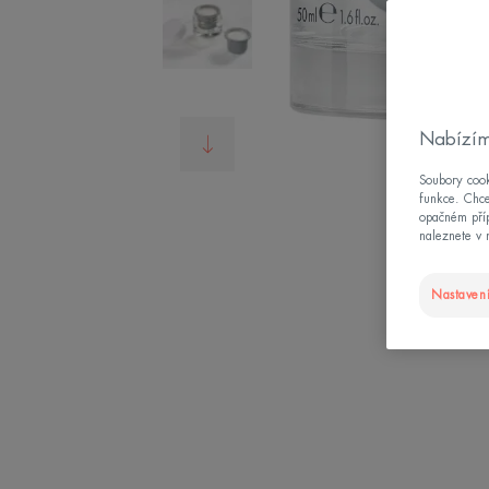
Nabízím
Soubory cook
funkce. Chce
opačném příp
naleznete v 
Nastavení