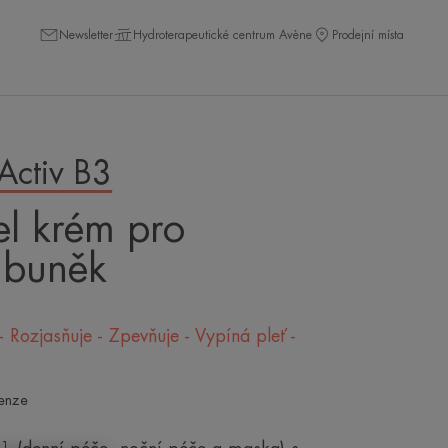
Newsletter
Hydroterapeutické centrum Avène
Prodejní místa
Activ B3
l krém pro
 buněk
- Rozjasňuje - Zpevňuje - Vypíná pleť -
enze