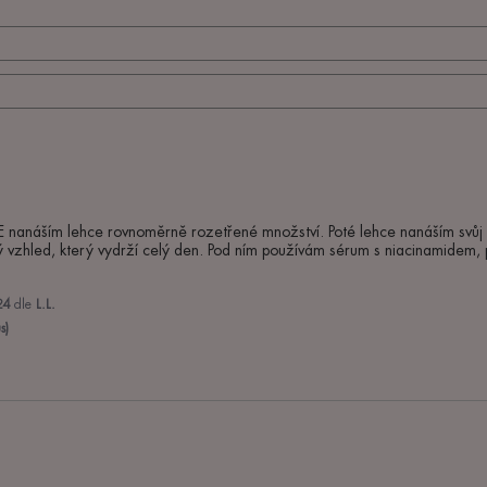
E nanáším lehce rovnoměrně rozetřené množství. Poté lehce nanáším svůj 
vý vzhled, který vydrží celý den. Pod ním používám sérum s niacinamidem, 
24
dle
L.L.
s)