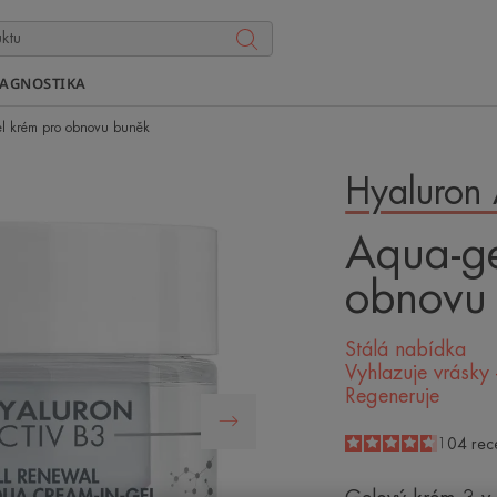
IAGNOSTIKA
l krém pro obnovu buněk
Hyaluron 
Aqua-ge
obnovu
Stálá nabídka
Vyhlazuje vrásky 
Regeneruje
4.7
/
5
104
rec
-