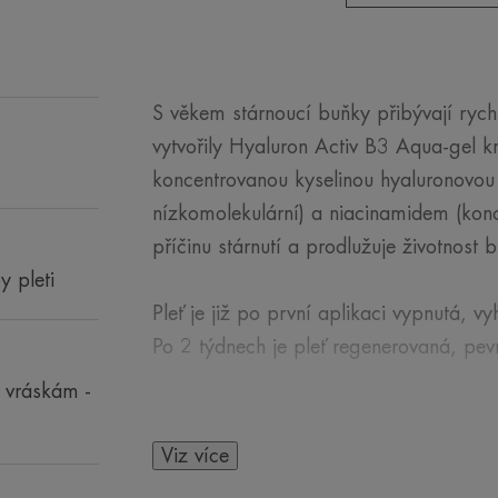
S věkem stárnoucí buňky přibývají rych
vytvořily Hyaluron Activ B3 Aqua-gel 
koncentrovanou kyselinou hyaluronovou
nízkomolekulární) a niacinamidem (kon
příčinu stárnutí a prodlužuje životnost 
y pleti
Pleť je již po první aplikaci vypnutá, vy
Po 2 týdnech je pleť regenerovaná, pev
i vráskám -
Svěží a lehká textura s delikátní květin
Je vhodným podkladem pod make-up.
Viz více