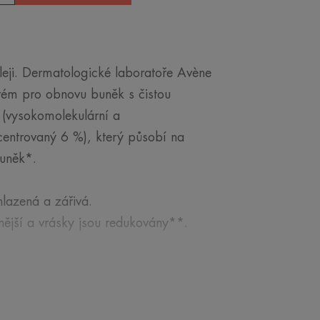
leji. Dermatologické laboratoře Avène
krém pro obnovu buněk s čistou
 (vysokomolekulární a
centrovaný 6 %), který působí na
buněk*.
hlazená a zářivá.
nější a vrásky jsou redukovány**.
ovou parfemací navrací pleti komfort.