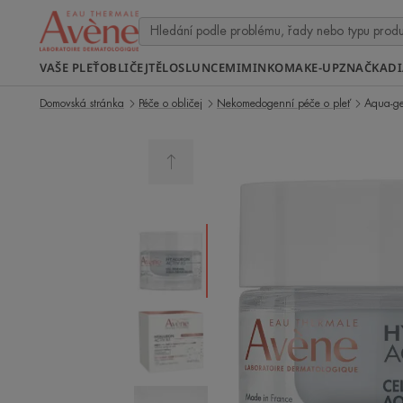
VAŠE PLEŤ
OBLIČEJ
TĚLO
SLUNCE
MIMINKO
MAKE-UP
ZNAČKA
D
Domovská stránka
Péče o obličej
Nekomedogenní péče o pleť
Aqua-ge