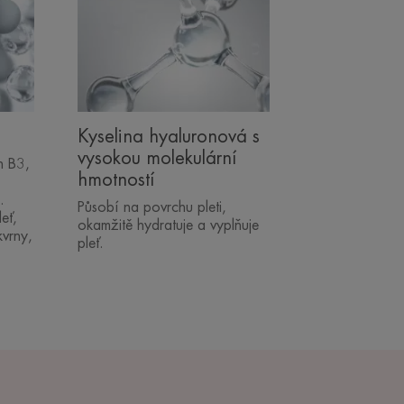
Kyselina hyaluronová s
vysokou molekulární
n B3,
hmotností
.
Působí na povrchu pleti,
eť,
okamžitě hydratuje a vyplňuje
kvrny,
pleť.