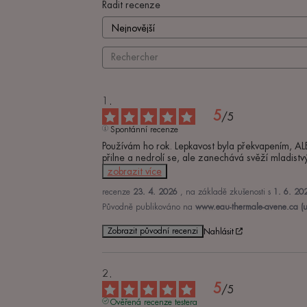
Řadit recenze
5
/
5
Spontánní recenze
Používám ho rok. Lepkavost byla překvapením, AL
přilne a nedrolí se, ale zanechává svěží mladist
zobrazit více
recenze
23. 4. 2026
, na základě zkušenosti s
1. 6. 20
Původně publikováno na
www.eau-thermale-avene.ca (u
Zobrazit původní recenzi
Nahlásit
5
/
5
Ověřená recenze testera