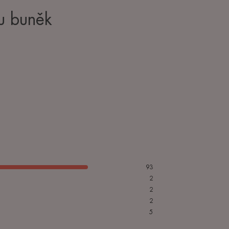
u buněk
93
2
2
2
5