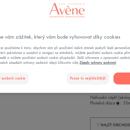
Gelový krém 3 v 
lehkou svěží text
kyselina hyaluro
niacinamid stimul
přirozeně regene
e vám zážitek, který vám bude vyhovovat díky cookies
Použití 3 v 1 -m
ie používáme k tomu, abychom vám při používání našich stránek poskytli lepší personaliza
te-li pokračovat a usnadnit si navigaci na stránkách, můžete používání souborů cookie pří
adě si můžete používání souborů cookie přizpůsobit. Další informace o zpracování osobní
Vyhlazuje
našich zásadách ochrany osobních údajů kliknutím níže:
Zásady ochrany soukromí
Zpevňuje
Regeneruje
 souborů cookie
Pouze to nejdůležitější
91 % složek pří
Náhradní náplň (ekolog
Plnitelná dóza
Plni
50
dó
NAJÍT OBCHO