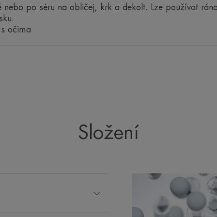
 nebo po séru na obličej, krk a dekolt. Lze používat rán
sku.
 s očima
Parfemace
Jemná květinová
*In-vitro test díky niacinamidu.
**Sebehodnocení, 67 osob, 1-2 aplikace denně.
* % spokojenost, 67 žen
*Instrumentální měření, 41 osob, výsledky po 2 měsících.
Složení