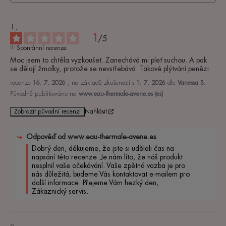
1
/
5
Spontánní recenze
Moc jsem to chtěla vyzkoušet. Zanechává mi pleť suchou. A pak 
se dělají žmolky, protože se nevstřebává. Takové plýtvání penězi.
recenze
16. 7. 2026
, na základě zkušenosti s
1. 7. 2026
dle
Vanessa S.
Původně publikováno na
www.eau-thermale-avene.es (es)
Zobrazit původní recenzi
Nahlásit
Odpověď od
www.eau-thermale-avene.es
Dobrý den, děkujeme, že jste si udělali čas na 
napsání této recenze. Je nám líto, že náš produkt 
nesplnil vaše očekávání. Vaše zpětná vazba je pro 
nás důležitá, budeme Vás kontaktovat e-mailem pro 
další informace. Přejeme Vám hezký den,

Zákaznický servis.