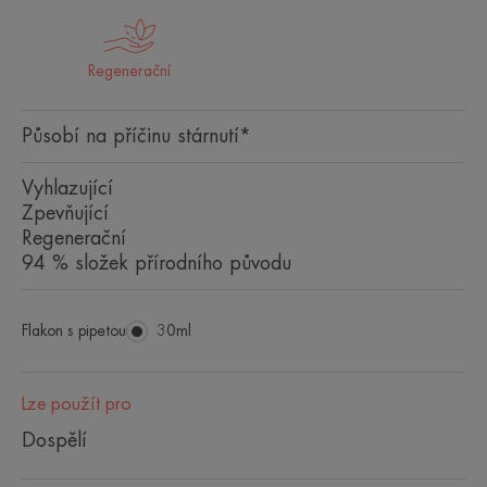
Regenerační
Působí na příčinu stárnutí*
Vyhlazující
Zpevňující
Regenerační
94 % složek přírodního původu
Flakon s pipetou
Flakon
30ml
s
pipetou
Lze použít pro
Dospělí