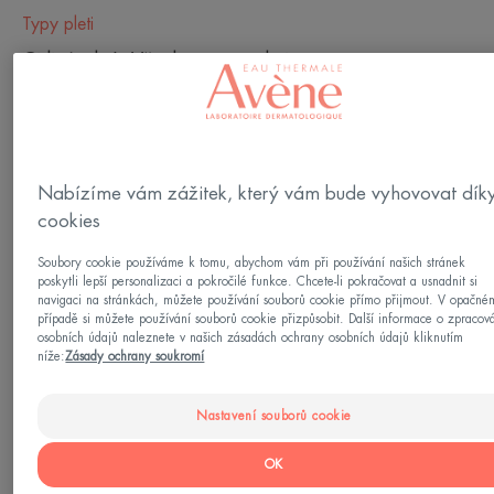
Typy pleti
Citlivá pleť - Všechny typy pleti
Vaše potřeba/-y
Proti stárnutí - Proti vráskám - Regenerace
Nabízíme vám zážitek, který vám bude vyhovovat dík
cookies
Vyrobeno v Francii
Soubory cookie používáme k tomu, abychom vám při používání našich stránek
poskytli lepší personalizaci a pokročilé funkce. Chcete-li pokračovat a usnadnit si
S věkem se vše zrychluje. Stárnoucích buněk
navigaci na stránkách, můžete používání souborů cookie přímo přijmout. V opačné
případě si můžete používání souborů cookie přizpůsobit. Další informace o zpracov
přibývá a pokožka funguje pomaleji.
osobních údajů naleznete v našich zásadách ochrany osobních údajů kliknutím
Dermatologické laboratoře Avène vytvořily sérum
níže:
Zásady ochrany soukromí
Hyaluron Activ B3 s vysokou koncentrací čisté
Nastavení souborů cookie
kyseliny hyaluronové (1,5 %: s vysokou i nízkou
molekulární hmotností) a niacinamidem (6 %), které
OK
působí na příčiny stárnutí a prodlužují životnost