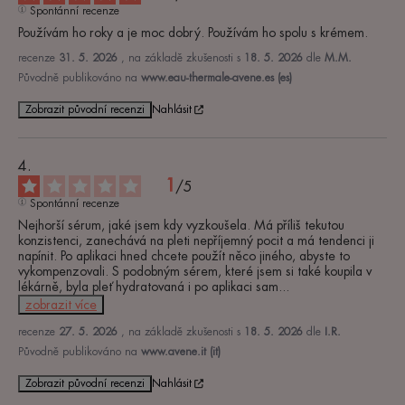
Spontánní recenze
Používám ho roky a je moc dobrý. Používám ho spolu s krémem.
recenze
31. 5. 2026
, na základě zkušenosti s
18. 5. 2026
dle
M.M.
Původně publikováno na
www.eau-thermale-avene.es (es)
Zobrazit původní recenzi
Nahlásit
1
/
5
Spontánní recenze
Nejhorší sérum, jaké jsem kdy vyzkoušela. Má příliš tekutou 
konzistenci, zanechává na pleti nepříjemný pocit a má tendenci ji 
napínit. Po aplikaci hned chcete použít něco jiného, abyste to 
vykompenzovali. S podobným sérem, které jsem si také koupila v 
lékárně, byla pleť hydratovaná i po aplikaci sam
...
zobrazit více
recenze
27. 5. 2026
, na základě zkušenosti s
18. 5. 2026
dle
I.R.
Původně publikováno na
www.avene.it (it)
Zobrazit původní recenzi
Nahlásit