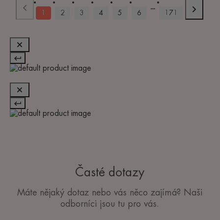
1
2
3
4
5
6
171
Časté dotazy
Máte nějaký dotaz nebo vás něco zajímá? Naši
odborníci jsou tu pro vás.