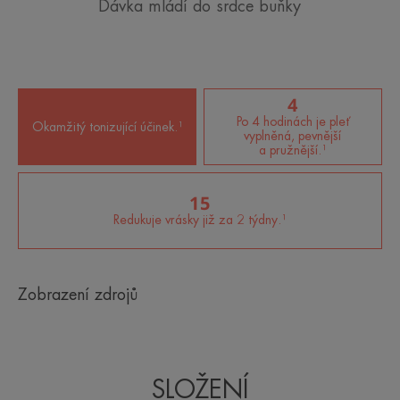
Dávka mládí do srdce buňky
4
Po 4 hodinách je pleť
Okamžitý tonizující účinek.¹
vyplněná, pevnější
a pružnější.¹
15
Redukuje vrásky již za 2 týdny.¹
Zobrazení zdrojů
SLOŽENÍ