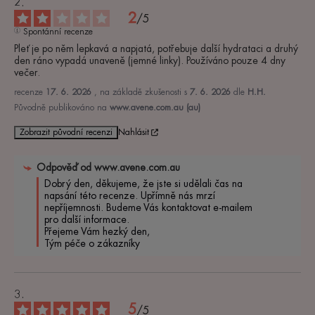
2
/
5
Spontánní recenze
Pleť je po něm lepkavá a napjatá, potřebuje další hydrataci a druhý 
den ráno vypadá unaveně (jemné linky). Používáno pouze 4 dny 
večer.
recenze
17. 6. 2026
, na základě zkušenosti s
7. 6. 2026
dle
H.H.
Původně publikováno na
www.avene.com.au (au)
Zobrazit původní recenzi
Nahlásit
Odpověď od
www.avene.com.au
Dobrý den, děkujeme, že jste si udělali čas na 
napsání této recenze. Upřímně nás mrzí 
nepříjemnosti. Budeme Vás kontaktovat e-mailem 
pro další informace.

Přejeme Vám hezký den,

Tým péče o zákazníky
5
/
5