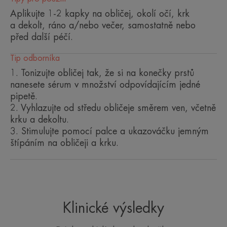
Aplikujte 1-2 kapky na obličej, okolí očí, krk
a dekolt, ráno a/nebo večer, samostatně nebo
Benefity
před další péčí.
• Okamžitý ÚČINEK NA VYPNUTÍ pleti díky velmi
Tip odborníka
vysoké koncentraci kyseliny hyaluronové (1,5 %)*
• REGENERUJE pleť po 15 dnech*
1. Tonizujte obličej tak, že si na konečky prstů
• KORIGUJE vrásky za pouhé 2 týdny*
nanesete sérum v množství odpovídajícím jedné
pipetě.
*test in vitro, díky niacinamidu
2. Vyhlazujte od středu obličeje směrem ven, včetně
*test in vitro, díky niacinamidu
krku a dekoltu.
**subjektivní hodnocení, 128 osob
*test in vitro, díky niacinamidu.
3. Stimulujte pomocí palce a ukazováčku jemným
*Reálný test, 128 osob, 1 až 2 aplikace denně
štípáním na obličeji a krku.
Klinické výsledky