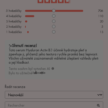
5
hvězdičky
706
4
hvězdičky
110
3
hvězdičky
20
2
hvězdičky
5
1
hvězdička
13
Shrnutí recenzí
Toto serum Hyaluron Activ B3 účinně hydratuje pleť a
zpevňuje ji, přičemž jeho textura rychle proniká bez lepivosti.
Všichni uživatelé zaznamenali viditelné zlepšení vzhledu pleti
a její hladkost.
Tento souhrn byl vytvořen AI
Bylo to užitečné?
Ano
Ne
Řadit recenze