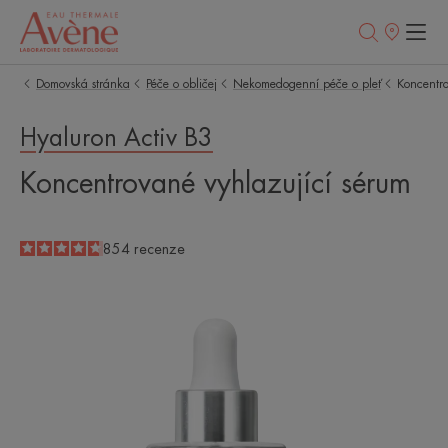
Prodejní
místa
Domovská stránka
Péče o obličej
Nekomedogenní péče o pleť
Koncentro
Hyaluron Activ B3
Koncentrované vyhlazující sérum
4.7
/
5
854
recenze
-