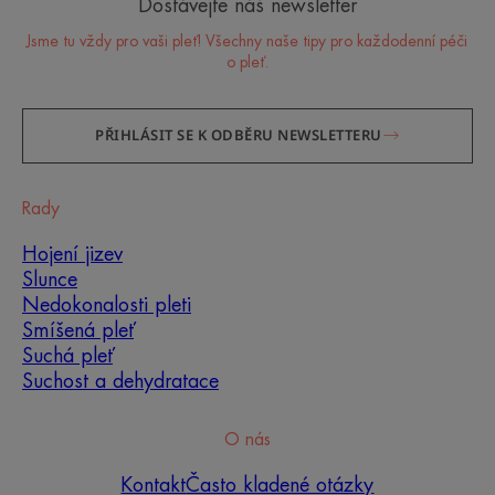
Dostávejte náš newsletter
Jsme tu vždy pro vaši pleť! Všechny naše tipy pro každodenní péči
o pleť.
PŘIHLÁSIT SE K ODBĚRU NEWSLETTERU
Rady
Hojení jizev
Slunce
Nedokonalosti pleti
Smíšená pleť
Suchá pleť
Suchost a dehydratace
O nás
Kontakt
Často kladené otázky