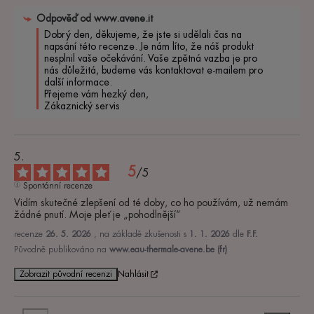
Odpověď od
www.avene.it
Dobrý den, děkujeme, že jste si udělali čas na 
napsání této recenze. Je nám líto, že náš produkt 
nesplnil vaše očekávání. Vaše zpětná vazba je pro 
nás důležitá, budeme vás kontaktovat e-mailem pro 
další informace.

Přejeme vám hezký den,

Zákaznický servis
5
/
5
Spontánní recenze
Vidím skutečné zlepšení od té doby, co ho používám, už nemám 
žádné pnutí. Moje pleť je „pohodlnější“
recenze
26. 5. 2026
, na základě zkušenosti s
1. 1. 2026
dle
F.F.
Původně publikováno na
www.eau-thermale-avene.be (fr)
Zobrazit původní recenzi
Nahlásit