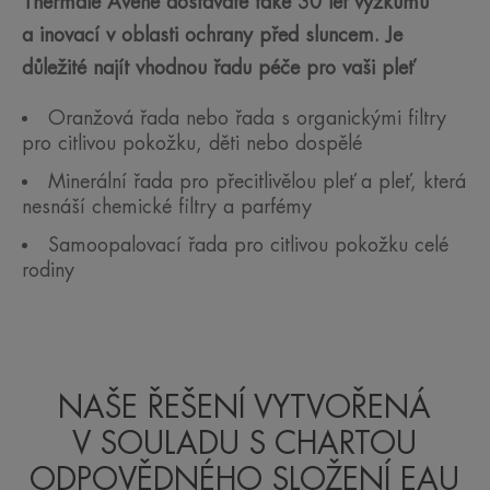
Thermale Avène dostáváte také 30 let výzkumu
a inovací v oblasti ochrany před sluncem. Je
důležité najít vhodnou řadu péče pro vaši pleť
Oranžová řada nebo řada s organickými filtry
pro citlivou pokožku, děti nebo dospělé
Minerální řada pro přecitlivělou pleť a pleť, která
nesnáší chemické filtry a parfémy
Samoopalovací řada pro citlivou pokožku celé
rodiny
NAŠE ŘEŠENÍ VYTVOŘENÁ
V SOULADU S CHARTOU
ODPOVĚDNÉHO SLOŽENÍ EAU