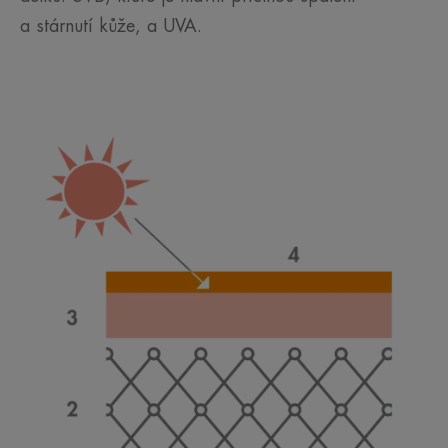
a stárnutí kůže, a UVA.