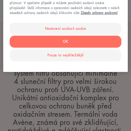
přijmout. V opačném případě si můžete používání souborů cookie
a dlouhodobě stabilní.
přizpůsobit. Další informace o zpracování osobních údajů naleznete v našich
zásadách ochrany osobních údajů kliknutím níže:
Zásady ochrany soukromí
Nastavení souborů cookie
OK
Základem našich produktů ochrany
Pouze to nejdůležitější
před sluncem jsou*: Patentovaný
systém filtrů obsahující minimálně
4 sluneční filtry pro velmi širokou
ochranu proti UVA-UVB záření.
Unikátní antioxidační komplex pro
celkovou ochranu buněk před
oxidačním stresem. Termální voda
Avène, známá pro své zklidňující,
protidráždivé a zvláčňující vlastnosti.