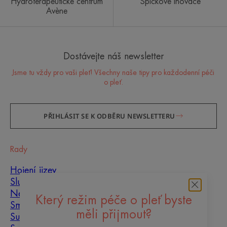
Hydroterapeutické centrum
Špičkové inovace
Avène
Dostávejte náš newsletter
Jsme tu vždy pro vaši pleť! Všechny naše tipy pro každodenní péči
o pleť.
PŘIHLÁSIT SE K ODBĚRU NEWSLETTERU
Rady
Hojení jizev
Slunce
Nedokonalosti pleti
Který režim péče o pleť byste
Smíšená pleť
měli přijmout?
Suchá pleť