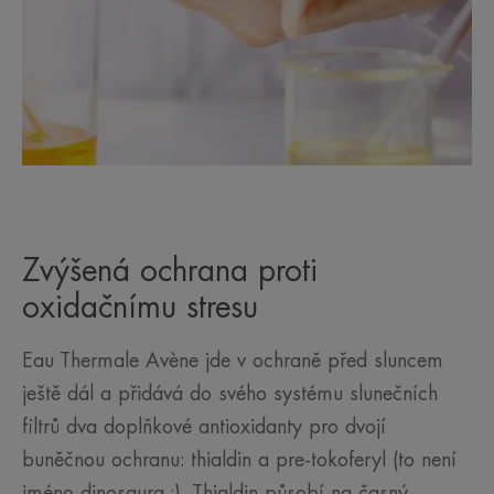
Zvýšená ochrana proti
oxidačnímu stresu
Eau Thermale Avène jde v ochraně před sluncem
ještě dál a přidává do svého systému slunečních
filtrů dva doplňkové antioxidanty pro dvojí
buněčnou ochranu: thialdin a pre-tokoferyl (to není
jméno dinosaura :). Thialdin působí na časný