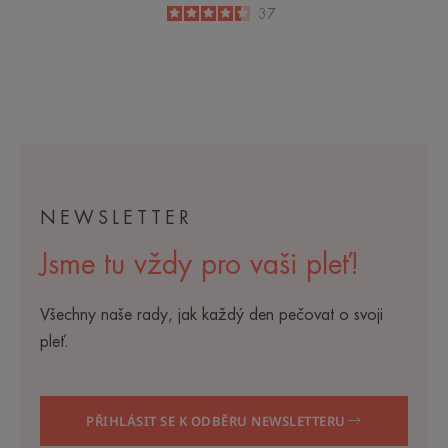
4.4
/
5
37
-
NEWSLETTER
Jsme tu vždy pro vaši pleť!
Všechny naše rady, jak každý den pečovat o svoji
pleť.
PŘIHLÁSIT SE K ODBĚRU NEWSLETTERU