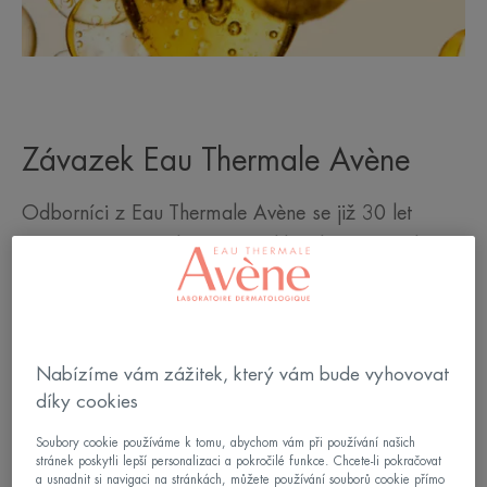
Závazek Eau Thermale Avène
Odborníci z Eau Thermale Avène se již 30 let
věnují inovacím, aby vám mohli nabízet tu nejlepší
ochranu před sluncem. Naše přípravky pro péči
o pokožku jsou vyvíjeny v souladu
s farmaceutickými normami a s ohledem na tři
Nabízíme vám zážitek, který vám bude vyhovovat
priority: bezpečnost, účinnost a snášenlivost. Každá
díky cookies
složka našich výrobků je přísně vybírána a přesně
měřena. Díky jedinečnému umění našeho složení
Soubory cookie používáme k tomu, abychom vám při používání našich
stránek poskytli lepší personalizaci a pokročilé funkce. Chcete-li pokračovat
vytváříme receptury, které jsou účinné
a usnadnit si navigaci na stránkách, můžete používání souborů cookie přímo