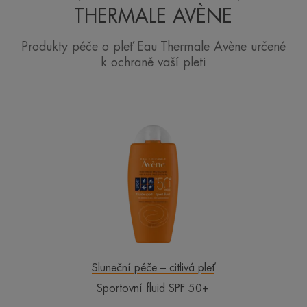
THERMALE AVÈNE
Produkty péče o pleť Eau Thermale Avène určené
k ochraně vaší pleti
Sportovní
fluid
SPF
50+
Sluneční péče – citlivá pleť
Sportovní fluid SPF 50+