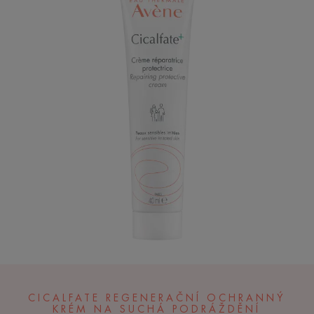
CICALFATE REGENERAČNÍ OCHRANNÝ
KRÉM NA SUCHÁ PODRÁŽDĚNÍ