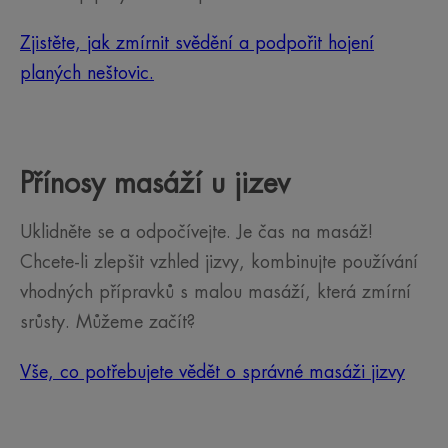
Zjistěte, jak zmírnit svědění a podpořit hojení
planých neštovic.
Přínosy masáží u jizev
Uklidněte se a odpočívejte. Je čas na masáž!
Chcete-li zlepšit vzhled jizvy, kombinujte používání
vhodných přípravků s malou masáží, která zmírní
srůsty. Můžeme začít?
Vše, co potřebujete vědět o správné masáži jizvy