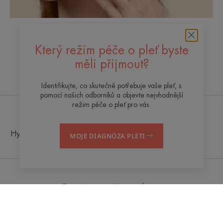
Který režim péče o pleť byste
měli přijmout?
Termální voda Avène
Identifikujte, co skutečně potřebuje vaše pleť, s
pomocí našich odborníků a objevte nejvhodnější
režim péče o pleť pro vás.
Hydroterapeutické centrum
Špičkové inovace
MOJE DIAGNÓZA PLETI
Avène
Dostávejte náš newsletter
Jsme tu vždy pro vaši pleť! Všechny naše tipy pro každodenní péči
o pleť.