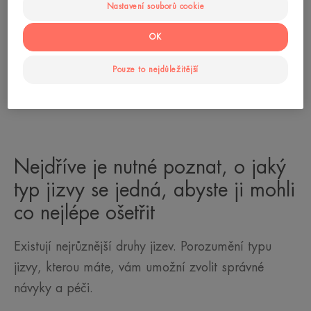
Nastavení souborů cookie
OK
Pouze to nejdůležitější
Nejdříve je nutné poznat, o jaký
typ jizvy se jedná, abyste ji mohli
co nejlépe ošetřit
Existují nejrůznější druhy jizev. Porozumění typu
jizvy, kterou máte, vám umožní zvolit správné
návyky a péči.