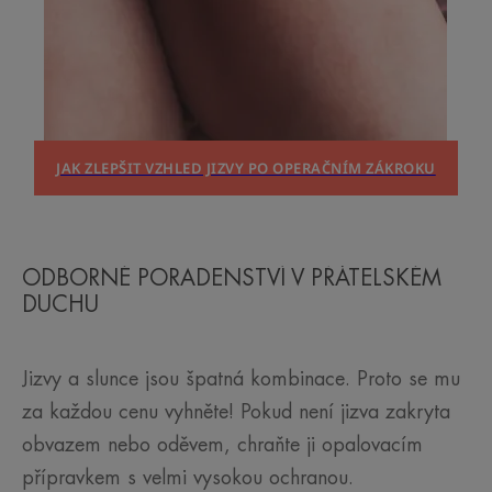
JAK ZLEPŠIT VZHLED JIZVY PO OPERAČNÍM ZÁKROKU
ODBORNÉ PORADENSTVÍ V PŘÁTELSKÉM
DUCHU
Jizvy a slunce jsou špatná kombinace. Proto se mu
za každou cenu vyhněte! Pokud není jizva zakryta
obvazem nebo oděvem, chraňte ji opalovacím
přípravkem s velmi vysokou ochranou.