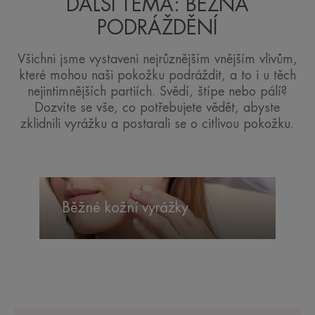
DALŠÍ TÉMA: BĚŽNÁ
PODRÁŽDĚNÍ
Všichni jsme vystaveni nejrůznějším vnějším vlivům,
které mohou naši pokožku podráždit, a to i u těch
nejintimnějších partiích. Svědí, štípe nebo pálí?
Dozvíte se vše, co potřebujete vědět, abyste
zklidnili vyrážku a postarali se o citlivou pokožku.
Běžné
kožní
Běžné kožní vyrážky
vyrážky