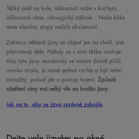
Těžký pád na kole, sklouznutí nože v kuchyni,
infikovaná rána, chirurgický zákrok... Naše kůže
nese všechny stopy našich zkušeností.
Zatímco některé jizvy se objeví jen na chvíli, jiné
přetrvávají déle. Někdy se s nimi těžko smiřuje.
Aby tyto jizvy nezabíraly ve vašem životě příliš
mnoho místa, je nutné jednat rychle a být velmi
ostražitý, pokud jde o postup hojení.
Způsob
ošetření rány má velký vliv na kvalitu jizvy.
Jak na to, aby se jizva správně zahojila