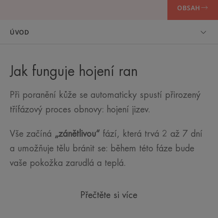
OBSAH
ÚVOD
Jak funguje hojení ran
Při poranění kůže se automaticky spustí přirozený
třífázový proces obnovy: hojení jizev.
Vše začíná
„zánětlivou“
fází, která trvá 2 až 7 dní
a umožňuje tělu bránit se: během této fáze bude
vaše pokožka zarudlá a teplá.
Přečtěte si více