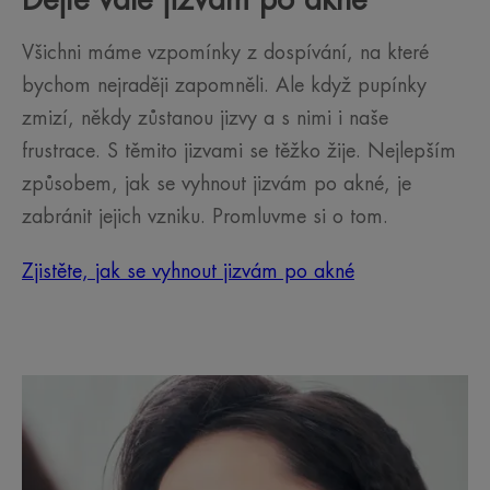
Dejte vale jizvám po akné
Všichni máme vzpomínky z dospívání, na které
bychom nejraději zapomněli. Ale když pupínky
zmizí, někdy zůstanou jizvy a s nimi i naše
frustrace. S těmito jizvami se těžko žije. Nejlepším
způsobem, jak se vyhnout jizvám po akné, je
zabránit jejich vzniku. Promluvme si o tom.
Zjistěte, jak se vyhnout jizvám po akné