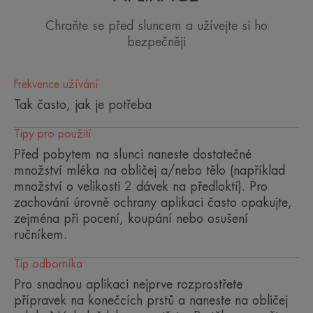
Výhoda
Chraňte se před sluncem a užívejte si ho
bezpečněji
Lehký fluid vhodný pro použití při venkovních
sportovních aktivitách. Bezbarvé složení
s minimálním obsahem slunečních filtrů, vysoce
Frekvence užívání
odolné vůči vodě a potu.
Tak často, jak je potřeba
Tipy pro použití
Benefity
Před pobytem na slunci naneste dostatečné
• ANTIOXIDAČNÍ : pomáhá chránit buňky před
množství mléka na obličej a/nebo tělo (například
volnými radikály.
množství o velikosti 2 dávek na předloktí). Pro
zachování úrovně ochrany aplikaci často opakujte,
• VYSOKÁ ODOLNOST VŮČI VODĚ A POTU* :
zejména při pocení, koupání nebo osušení
chrání pokožku před škodlivými účinky slunečního
ručníkem.
záření i při koupání nebo při pocení vlivem horka
či fyzické námahy.
Tip odborníka
Pro snadnou aplikaci nejprve rozprostřete
• NELEPÍ : jeho velmi tekutá, lehká a svěží textura
přípravek na konečcích prstů a naneste na obličej
nezanechává na pokožce lepivý film.