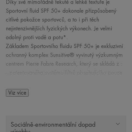
Díky své mimořádně tekuté a lehké textuře je
Sportovní fluid SPF 50+ dokonale přizpůsobený
citlivé pokožce sportovců, a to i při těch
nejintenzivnějších fyzických výkonech. Je velmi
odolný proti vodě a potu*.
Základem Sportovního fluidu SPF 50+ je exkluzivní
ochranný komplex Sunsitive® vyvinutý výzkumným
centrem Pierre Fabre Research, který se skládá z :
- patentovaného systému filtrů obsahujícího pouze
čtyři sluneční filtry pro velmi širokou a stabilní
ochranu proti UVB-UVA záření a optimální toleranci
Viz více
pokožky.
Provitamin E (pre-tokoferyl), silný antioxidant,
poskytuje buňkám ochranu proti volným radikálům.
Sociálně-environmentální dopad
- Termální voda Avène známá pro své zklidňující,
výrobku