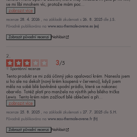
se mi líbí mnohem víc, protože mám poc
...
zobrazit více
recenze
28. 4. 2026
, na základě zkušenosti s
26. 8. 2025
dle
J.S.
Původně publikováno na
www.eau-thermale-avene.es (es)
Zobrazit původní recenzi
Nahlásit
3
/
5
Spontánní recenze
Tento produkt se mi zdá účinný jako opalovací krém. Nanesla jsem 
si ho ale na dekolt (nový krém koupená v červenci), když jsem 
měla na sobě bílé bavlněné spodní prádlo, které se nakonec 
obarvilo. Totéž platí pro manžela na výstřih jeho bílého trička 
Lewis. Tento krém nám zažloutl bílé oblečení a při
...
zobrazit více
recenze
25. 8. 2025
, na základě zkušenosti s
27. 7. 2025
dle
S.H.
Původně publikováno na
www.eau-thermale-avene.fr (fr)
Zobrazit původní recenzi
Nahlásit