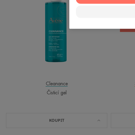
Cleanance
Čisticí gel
KOUPIT