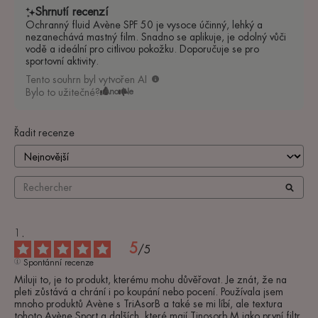
Shrnutí recenzí
Ochranný fluid Avène SPF 50 je vysoce účinný, lehký a
nezanechává mastný film. Snadno se aplikuje, je odolný vůči
vodě a ideální pro citlivou pokožku. Doporučuje se pro
sportovní aktivity.
Tento souhrn byl vytvořen AI
Bylo to užitečné?
Ano
Ne
Řadit recenze
5
/
5
Spontánní recenze
Miluji to, je to produkt, kterému mohu důvěřovat. Je znát, že na 
pleti zůstává a chrání i po koupání nebo pocení. Používala jsem 
mnoho produktů Avène s TriAsorB a také se mi líbí, ale textura 
tohoto Avène Sport a dalších, které mají Tinosorb M jako první filtr, 