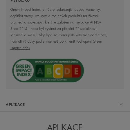
protidráždivé a zvláčňující vlastnosti.
Green Impact Index je nástroj zobrazující dopad kosmetiky,
Lahvička s mechanickou pumpičkou vám usnadní
doplňků stravy, wellness a rodinných produktů na životní
dávkování správného množství přípravku.
prostředí a společnost, který je založen na metodice AFNOR
Spec 2215. Index byl vyvinut za přispění 22 společností,
sdružení a svazů. Aby byla zajištěna ještě větší transparentnost,
hodnotí výrobky podle více než 50 kritérií!
Pochopení Green
Impact Index
NĚKOLIK SLOV OD NAŠEHO
ODBORNÍKA
Velmi vysoká ochrana proti slunci
vhodná i pro ty nejintenzivnější
sportovní aktivity.
APLIKACE
APLIKACE