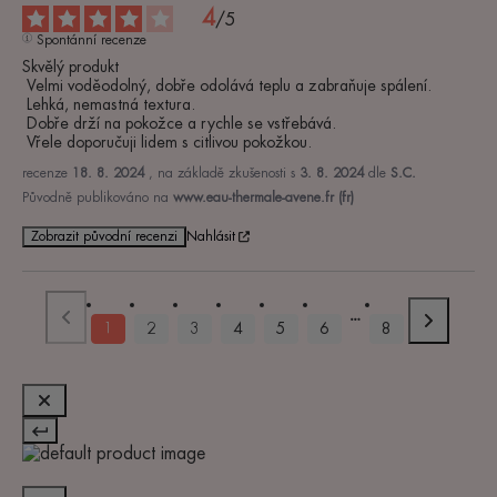
4
/
5
Spontánní recenze
Skvělý produkt

 Velmi voděodolný, dobře odolává teplu a zabraňuje spálení.

 Lehká, nemastná textura.

 Dobře drží na pokožce a rychle se vstřebává.

 Vřele doporučuji lidem s citlivou pokožkou.
recenze
18. 8. 2024
, na základě zkušenosti s
3. 8. 2024
dle
S.C.
Původně publikováno na
www.eau-thermale-avene.fr (fr)
Zobrazit původní recenzi
Nahlásit
1
2
3
4
5
6
8