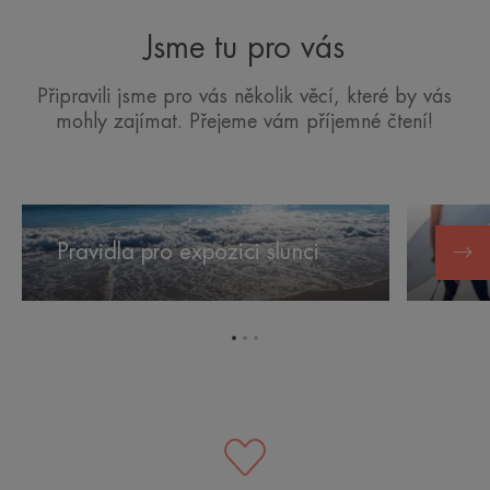
Jsme tu pro vás
Připravili jsme pro vás několik věcí, které by vás
mohly zajímat. Přejeme vám příjemné čtení!
Pravidla
Slunce
pro
a sport
Pravidla pro expozici slunci
Slun
expozici
slunci
Přejít
Přejít
Přejít
na
na
na
položku
položku
položku
1
2
3