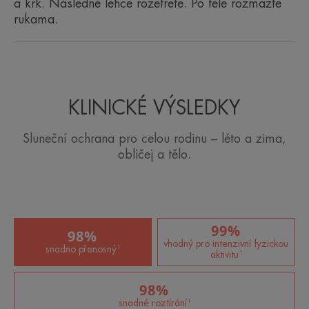
a krk. Následně lehce rozetřete. Po těle rozmažte
rukama.
• OCHRANA PROTI SLUNEČNÍMU ZÁŘENÍ :
stabilní filtry, které účinně bojují proti škodlivým
účinkům slunečního záření UVB a UVA
• NEZANECHÁVÁ BÍLÝ FILM : vytváří neviditelnou
KLINICKÉ VÝSLEDKY
ochranu.
Sluneční ochrana pro celou rodinu – léto a zima,
obličej a tělo.
TEXTURA
Výhody textury
Velmi tekutá a lehká textura pro sportovce a ženy, kteří
99%
98%
hledají lehkost a svěžest.
vhodný pro intenzivní fyzickou
snadno přenosný¹
aktivitu¹
Parfemace
S vůní
98%
snadné roztírání¹