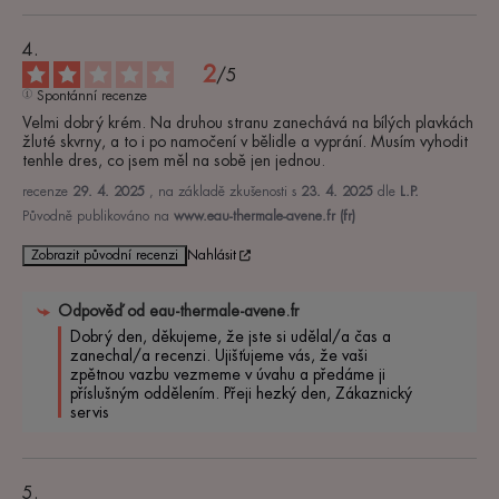
2
/
5
Spontánní recenze
Velmi dobrý krém. Na druhou stranu zanechává na bílých plavkách 
žluté skvrny, a to i po namočení v bělidle a vyprání. Musím vyhodit 
tenhle dres, co jsem měl na sobě jen jednou.
recenze
29. 4. 2025
, na základě zkušenosti s
23. 4. 2025
dle
L.P.
Původně publikováno na
www.eau-thermale-avene.fr (fr)
Zobrazit původní recenzi
Nahlásit
Odpověď od
eau-thermale-avene.fr
Dobrý den, děkujeme, že jste si udělal/a čas a 
zanechal/a recenzi. Ujišťujeme vás, že vaši 
zpětnou vazbu vezmeme v úvahu a předáme ji 
příslušným oddělením. Přeji hezký den, Zákaznický 
servis 