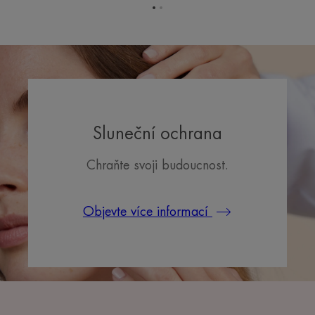
Přejít
Přejít
na
na
položku
položku
1
2
Sluneční ochrana
Chraňte svoji budoucnost.
Objevte více informací