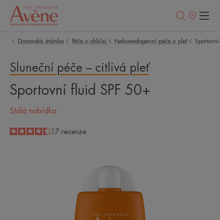
Prodejní
místa
Domovská stránka
Péče o obličej
Nekomedogenní péče o pleť
Sportovní
Sluneční péče – citlivá pleť
Sportovní fluid SPF 50+
Stálá nabídka
4.4
/
5
37
recenze
-