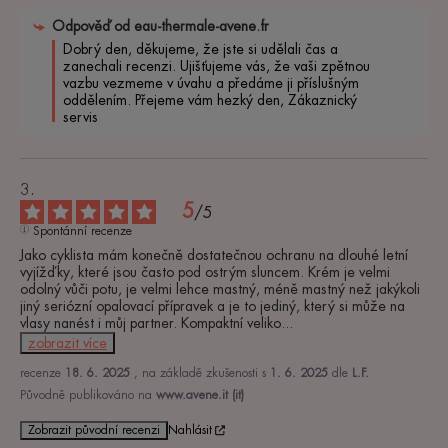
Odpověď od
eau-thermale-avene.fr
Dobrý den, děkujeme, že jste si udělali čas a 
zanechali recenzi. Ujišťujeme vás, že vaši zpětnou 
vazbu vezmeme v úvahu a předáme ji příslušným 
oddělením. Přejeme vám hezký den, Zákaznický 
servis 
5
/
5
Spontánní recenze
Jako cyklista mám konečně dostatečnou ochranu na dlouhé letní 
vyjížďky, které jsou často pod ostrým sluncem. Krém je velmi 
odolný vůči potu, je velmi lehce mastný, méně mastný než jakýkoli 
jiný seriózní opalovací přípravek a je to jediný, který si může na 
vlasy nanést i můj partner. Kompaktní veliko
...
zobrazit více
recenze
18. 6. 2025
, na základě zkušenosti s
1. 6. 2025
dle
L.F.
Původně publikováno na
www.avene.it (it)
Zobrazit původní recenzi
Nahlásit