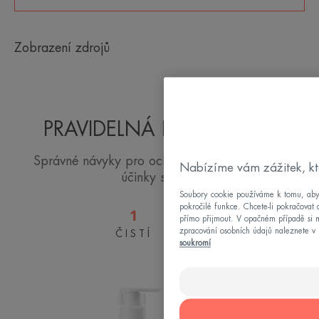
*93% adresátů dotázaných usoudilo, že výrobek je odolný vůči potu. %
spokojených.
Zobrazení zdrojů
PRAVIDELNÁ PÉČE O PLEŤ
Správné návyky pro ochranu před škodlivými
Nabízíme vám zážitek, kt
účinky slunce.
Soubory cookie používáme k tomu, abych
pokročilé funkce. Chcete-li pokračovat 
1
přímo přijmout. V opačném případě si m
zpracování osobních údajů naleznete v 
ČISTÍ
Čisticí
soukromí
gel