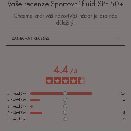
Vaše recenze Sportovní fluid SPF 50+
Chceme znát váš názor!Váš názor je pro nás
důležitý.
ZANECHAT RECENZI
4.4
/
5
5
hvězdičky
27
4
hvězdičky
4
3
hvězdičky
1
2
hvězdičky
5
1
hvězdička
0