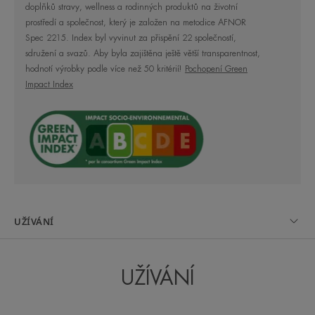
doplňků stravy, wellness a rodinných produktů na životní
velmi vysokou kožní a oční snášenlivost.
prostředí a společnost, který je založen na metodice AFNOR
Spec 2215. Index byl vyvinut za přispění 22 společností,
sdružení a svazů. Aby byla zajištěna ještě větší transparentnost,
ULTRA ODOLNÝ:
hodnotí výrobky podle více než 50 kritérií!
Pochopení Green
Testován v těch nejextrémnějších podmínkách
Impact Index
(sucho, tropy, vysoké nadmořské výšky). Je ultra
voděodolný a odolný vůči potu.
HYBRIDNÍ TEXTURA:
Jeho textura umožňuje vstřebání během 3
sekund** a intenzivní hydrataci po dobu 8
UŽÍVÁNÍ
hodin***. Působí proti vysušování pokožky.
Zanechává transparentní, neviditelný povrch bez
bílých stop.
UŽÍVÁNÍ