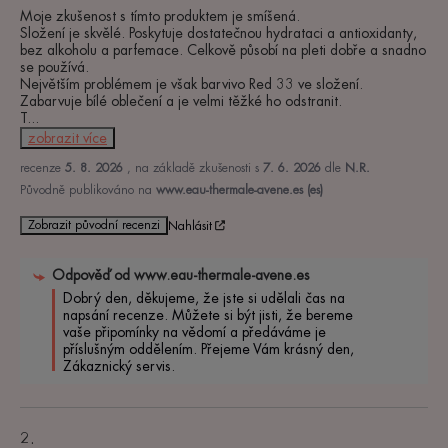
Moje zkušenost s tímto produktem je smíšená.

Složení je skvělé. Poskytuje dostatečnou hydrataci a antioxidanty, 
bez alkoholu a parfemace. Celkově působí na pleti dobře a snadno 
se používá.

Největším problémem je však barvivo Red 33 ve složení. 
Zabarvuje bílé oblečení a je velmi těžké ho odstranit.

T
...
zobrazit více
recenze
5. 8. 2026
, na základě zkušenosti s
7. 6. 2026
dle
N.R.
Původně publikováno na
www.eau-thermale-avene.es (es)
Zobrazit původní recenzi
Nahlásit
Odpověď od
www.eau-thermale-avene.es
Dobrý den, děkujeme, že jste si udělali čas na 
napsání recenze. Můžete si být jisti, že bereme 
vaše připomínky na vědomí a předáváme je 
příslušným oddělením. Přejeme Vám krásný den, 
Zákaznický servis.