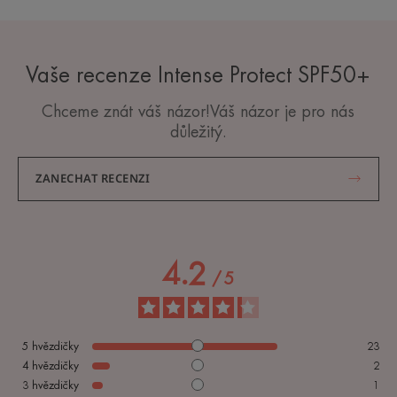
Vaše recenze Intense Protect SPF50+
Chceme znát váš názor!Váš názor je pro nás
důležitý.
ZANECHAT RECENZI
4.2
/
5
5
hvězdičky
23
4
hvězdičky
2
3
hvězdičky
1