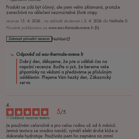
Produkt se zdá být účinný, ale jsem velmi zklamaná, protože 
zanechává na oblečení nezmizitelné žluté stopy.
recenze
15. 4. 2026
, na základě zkušenosti s
2. 4. 2026
dle
Nathalie D.
Původně publikováno na
www.eau-thermale-avene.fr (fr)
Zobrazit původní recenzi
Nahlásit
Odpověď od
eau-thermale-avene.fr
Dobrý den, děkujeme, že jste si udělali čas na 
napsání recenze. Buďte si jisti, že bereme vaše 
připomínky na vědomí a předáváme je příslušným 
oddělením. Přejeme Vám hezký den, Zákaznický 
servis
5
/
5
Ověřená recenze testera
Je používám celoročně a pro celou rodinu už od 6 měsíců. 

Jemná textura se snadno nanáší, vytváří efekt druhé kůže a 
dokonale hydratuje. Používala jsem ho zejména na zimní 