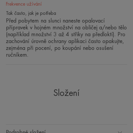
Frekvence užívání
NĚKOLIK SLOV OD NAŠEHO
Tak často, jak je potřeba
ODBORNÍKA
Před pobytem na slunci naneste opalovací
přípravek v hojném množství na obličej a/nebo tělo
(například množství 3 až 4 střiky na předloktí). Pro
zachování úrovně ochrany aplikaci často opakujte,
zejména při pocení, po koupání nebo osušení
Sluneční ochrana vhodná pro
ručníkem.
nejzranitelnější typy pokožky a do
nejintenzivnějších klimatických
podmínek.
Složení
Benefity
ULTRA ŠIROKÁ SLUNEČNÍ OCHRANA:
fotostabilní filtry proti UVB-UVA a modrému světlu
Podrobné složení