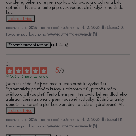
dovolené, během dne jsem aplikaci obnovovala a ochrana byla 
optimální. Navíc je tento přípravek voděodolný, když jsme šli do 
baz
...
zobrazit více
recenze
1. 3. 2026
, na základě zkušenosti s
14. 2. 2026
dle
ElianeD D.
Původně publikováno na
www.eau-thermale-avene.fr (fr)
Zobrazit původní recenzi
Nahlásit
5
/
5
Ověřená recenze testera
Jsem tak ráda, že jsem mohla tento produkt vyzkoušet. 
Systematicky používám krémy s faktorem 50, protože mám 
světlou a citlivou pleť. Tento krém jsem testovala během dlouhého 
zahradničení na slunci a jsem nadšená výsledky. Žádné známky 
slunečního záření a pleť bez zarudnutí a dobře hydratovaná. Víc 
...
zobrazit více
recenze
1. 3. 2026
, na základě zkušenosti s
14. 2. 2026
dle
LauraH P.
Původně publikováno na
www.eau-thermale-avene.fr (fr)