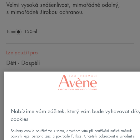
Velmi vysoká snášenlivost, mimořádně odolný,
s mimořádně širokou ochranou.
Tuba
Tuba
150ml
Lze použít pro
Děti - Dospělí
Typy pleti
Citlivá pleť - Citlivá pokožka - Atopická pokožka
Nabízíme vám zážitek, který vám bude vyhovovat dík
Vyrobeno v Francii
cookies
INTENSE PROTECT SPF 50+ je širokospektrální
Soubory cookie používáme k tomu, abychom vám při používání našich stránek
sluneční péče na obličej a tělo, vhodná při
poskytli lepší personalizaci a pokročilé funkce. Chcete-li pokračovat a usnadnit si