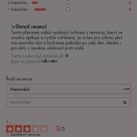
2
hvězdičky
2
1
hvězdička
4
Shrnutí recenzí
Tento přípravek nabízí vynikající ochranu s texturou, která se
snadno aplikuje a rychle vstřebává. Je určen pro citlivou pleť,
má neutrální vůni a hydratuje pokožku po celý den. Ideální i
pro děti, s vysokou odolností proti vodě.
Tento souhrn byl vytvořen AI
Bylo to užitečné?
Ano
Ne
Řadit recenze
3
/
5
Spontánní recenze