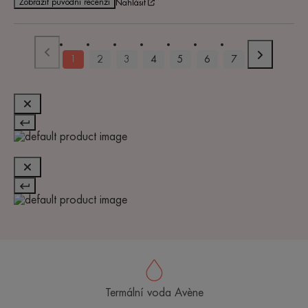
Zobrazit původní recenzi
Nahlásit
1
2
3
4
5
6
7
Termální voda Avène