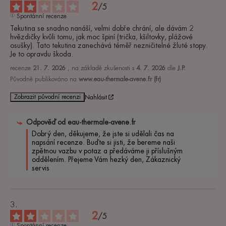
2
/
5
Spontánní recenze
Tekutina se snadno nanáší, velmi dobře chrání, ale dávám 2 
hvězdičky kvůli tomu, jak moc špiní (trička, kšiltovky, plážové 
osušky). Tato tekutina zanechává téměř nezničitelné žluté stopy. 
Je to opravdu škoda.
recenze
21. 7. 2026
, na základě zkušenosti s
4. 7. 2026
dle
J.P.
Původně publikováno na
www.eau-thermale-avene.fr (fr)
Zobrazit původní recenzi
Nahlásit
Odpověď od
eau-thermale-avene.fr
Dobrý den, děkujeme, že jste si udělali čas na 
napsání recenze. Buďte si jisti, že bereme naši 
zpětnou vazbu v potaz a předáváme ji příslušným 
oddělením. Přejeme Vám hezký den, Zákaznický 
servis
2
/
5
Spontánní recenze