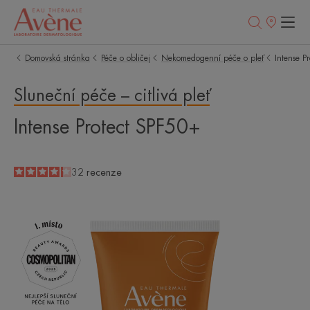
Prodejní
místa
Domovská stránka
Péče o obličej
Nekomedogenní péče o pleť
Intense P
Sluneční péče – citlivá pleť
Intense Protect SPF50+
4.2
/
5
32
recenze
-