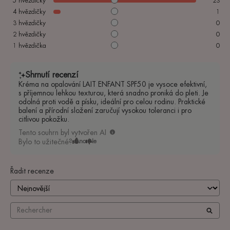
5
hvězdičky
23
4
hvězdičky
1
3
hvězdičky
0
2
hvězdičky
0
1
hvězdička
0
Shrnutí recenzí
Kréma na opalování LAIT ENFANT SPF50 je vysoce efektivní,
s příjemnou lehkou texturou, která snadno proniká do pleti. Je
odolná proti vodě a písku, ideální pro celou rodinu. Praktické
balení a přírodní složení zaručují vysokou toleranci i pro
citlivou pokožku.
Tento souhrn byl vytvořen AI
Bylo to užitečné?
Ano
Ne
Řadit recenze