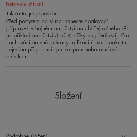
Frekvence užívání
výběru vhodné ochrany před sluncem a dodržování
Tak často, jak je potřeba
doporučení pro správné používání.
Před pobytem na slunci naneste opalovací
přípravek v hojném množství na obličej a/nebo tělo
*Testy provedené Observatoire Océanologique de
(například množství 3 až 4 střiky na předloktí). Pro
zachování úrovně ochrany aplikaci často opakujte,
Banyuls-sur-Mer, partnerem Evropského centra pro
zejména při pocení, po koupání nebo osušení
mořské biologické zdroje (nebo nezávislými
ručníkem.
laboratořemi), na 3 klíčových druzích mořské
biodiverzity – druhu korálu, fytoplanktonu
a zooplanktonu – v reprezentativních koncentracích
slunečních filtrů vyskytujících se v prostředí.
Složení
** Podle normy OECD 301.
Benefity
OCHRANA PŘED SLUNEČNÍM ZÁŘENÍM:
Podrobné složení