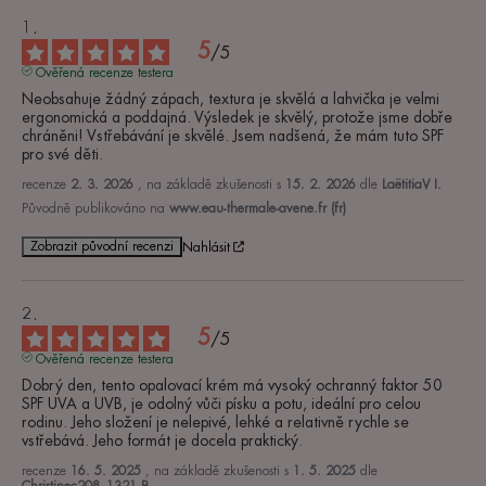
5
/
5
Ověřená recenze testera
Neobsahuje žádný zápach, textura je skvělá a lahvička je velmi 
ergonomická a poddajná. Výsledek je skvělý, protože jsme dobře 
chráněni! Vstřebávání je skvělé. Jsem nadšená, že mám tuto SPF 
pro své děti.
recenze
2. 3. 2026
, na základě zkušenosti s
15. 2. 2026
dle
LaëtitiaV I.
Původně publikováno na
www.eau-thermale-avene.fr (fr)
Zobrazit původní recenzi
Nahlásit
5
/
5
Ověřená recenze testera
Dobrý den, tento opalovací krém má vysoký ochranný faktor 50 
SPF UVA a UVB, je odolný vůči písku a potu, ideální pro celou 
rodinu. Jeho složení je nelepivé, lehké a relativně rychle se 
vstřebává. Jeho formát je docela praktický.
recenze
16. 5. 2025
, na základě zkušenosti s
1. 5. 2025
dle