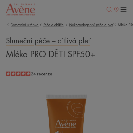
Prodejní
místa
Domovská stránka
Péče o obličej
Nekomedogenní péče o pleť
Mléko PR
Sluneční péče – citlivá pleť
Mléko PRO DĚTI SPF50+
5
/
5
24
recenze
-