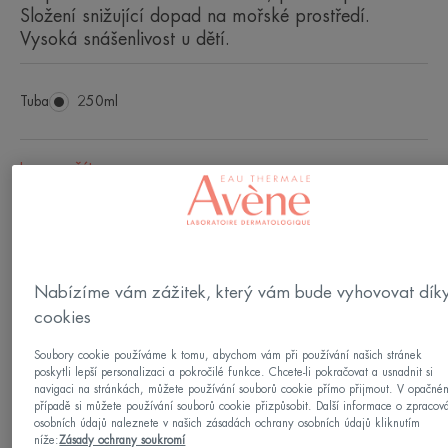
Složení snižující dopad na mořské prostředí.
Vysoká snášenlivost u dětí.
Tuba
Tuba
250ml
Lze použít pro
Děti
Typy pleti
Nabízíme vám zážitek, který vám bude vyhovovat dík
Citlivá pokožka
cookies
Soubory cookie používáme k tomu, abychom vám při používání našich stránek
Vyrobeno v Francii
poskytli lepší personalizaci a pokročilé funkce. Chcete-li pokračovat a usnadnit si
navigaci na stránkách, můžete používání souborů cookie přímo přijmout. V opačné
MLÉKO PRO DĚTI SPF50+ poskytuje optimální
případě si můžete používání souborů cookie přizpůsobit. Další informace o zpracov
osobních údajů naleznete v našich zásadách ochrany osobních údajů kliknutím
ochranu před UV zářením pro citlivou dětskou
níže:
Zásady ochrany soukromí