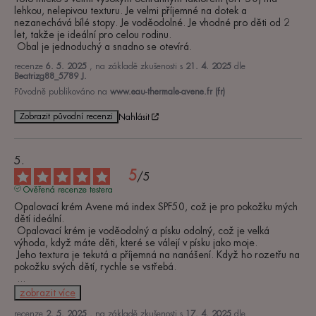
lehkou, nelepivou texturu. Je velmi příjemné na dotek a 
nezanechává bílé stopy. Je voděodolné. Je vhodné pro děti od 2 
let, takže je ideální pro celou rodinu.

 Obal je jednoduchý a snadno se otevírá.
recenze
6. 5. 2025
, na základě zkušenosti s
21. 4. 2025
dle
Beatrizg88_5789 J.
Původně publikováno na
www.eau-thermale-avene.fr (fr)
Zobrazit původní recenzi
Nahlásit
5
/
5
Ověřená recenze testera
Opalovací krém Avene má index SPF50, což je pro pokožku mých 
dětí ideální.

 Opalovací krém je voděodolný a písku odolný, což je velká 
výhoda, když máte děti, které se válejí v písku jako moje.

 Jeho textura je tekutá a příjemná na nanášení. Když ho rozetřu na 
pokožku svých dětí, rychle se vstřebá.

...
zobrazit více
recenze
2. 5. 2025
, na základě zkušenosti s
17. 4. 2025
dle