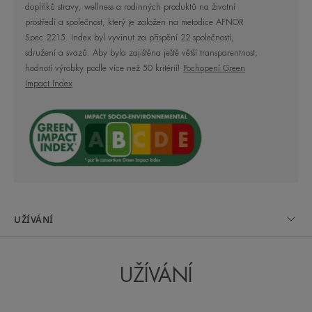
doplňků stravy, wellness a rodinných produktů na životní
mořské prostředí:
prostředí a společnost, který je založen na metodice AFNOR
Spec 2215. Index byl vyvinut za přispění 22 společností,
sdružení a svazů. Aby byla zajištěna ještě větší transparentnost,
Filtry vyhodnocené jako netoxické pro životní
hodnotí výrobky podle více než 50 kritérií!
Pochopení Green
prostředí, testované na 3 klíčových druzích mořské
Impact Index
biodiverzity*.
Přípravky vyvinuté s optimalizovaným složením pro
podporu biologické rozložitelnosti**
a s omezeným počtem UV filtrů. Obaly vyrobené
z recyklovaných nebo recyklovatelných materiálů,
z biologických zdrojů, kompostovatelné nebo
UŽÍVÁNÍ
s nižším obsahem plastu. Je to tu: 36 %
recyklovaných materiálů a většinou
recyklovatelných.
UŽÍVÁNÍ
Komunikační opatření zaměřená na zvyšování
povědomí a osvětu veřejnosti ohledně nutnosti