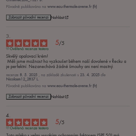
Christinec208_1321 B.
Původně publikováno na
www.eau-thermale-avene.fr (fr)
Zobrazit původní recenzi
Nahlásit
5
/
5
Ověřená recenze testera
Skvělý opalovací krém!

 Měli jsme možnost ho vyzkoušet během naší dovolené v Řecku a 
je perfektní. Nezanechává žádné šmouhy ani není mastný.
recenze
8. 5. 2025
, na základě zkušenosti s
23. 4. 2025
dle
Nicolasm12_2837 L.
Původně publikováno na
www.eau-thermale-avene.fr (fr)
Zobrazit původní recenzi
Nahlásit
5
/
5
Ověřená recenze testera
Toto mléko s velmi vysokým ochranným faktorem (SPF 50) má 