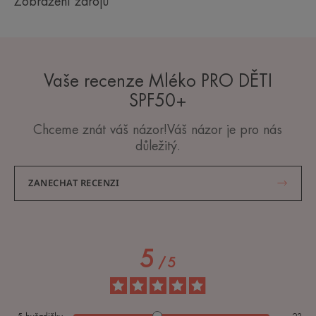
Zobrazení zdrojů
** podle testu OECD 301.
Vaše recenze Mléko PRO DĚTI
SPF50+
Chceme znát váš názor!Váš názor je pro nás
důležitý.
ZANECHAT RECENZI
5
/
5