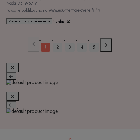
Nada175_9767 V.
Původně publikováno na
www.eau-thermale-avene.fr (fr)
Zobrazit původní recenzi
Nahlásit
1
2
3
4
5