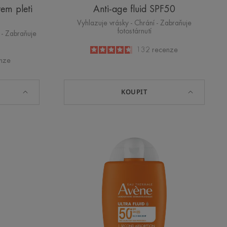
tem pleti
Anti-age fluid SPF50
Vyhlazuje vrásky - Chrání - Zabraňuje
fotostárnutí
 - Zabraňuje
4.6
/
5
132
recenze
-
nze
KOUPIT
í
ULTRA
FLUID
PERFECTOR
SPF
50+