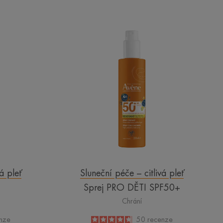
Sprej
PRO
DĚTI
SPF50+
á pleť
Sluneční péče – citlivá pleť
Sprej PRO DĚTI SPF50+
Chrání
nze
4.6
/
5
50
recenze