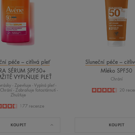
VYPLŇUJE
PLEŤ
ční péče – citlivá pleť
Sluneční péče – citliv
RA SÉRUM SPF50+
Mléko SPF50
ŽITĚ VYPLŇUJE PLEŤ
Chrání
rásky - Zpevňuje - Vypíná pleť -
Chrání - Zabraňuje fotostárnutí -
4.5
/
5
20
rece
Zhušťuje
-
4.4
/
5
177
recenze
-
KOUPIT
KOUPIT