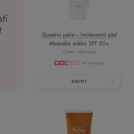
stí
t
Sluneční péče – Intolerantní pleť
Minerální mléko SPF 50+
Chrání - Hydratuje
2.6
/
5
42
recenze
-
KOUPIT
Mléko
PRO
DĚTI
SPF50+