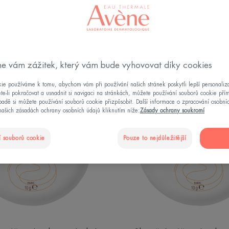
ová péče"
e vám zážitek, který vám bude vyhovovat díky cookies
Kompaktní
Kompak
ie používáme k tomu, abychom vám při používání našich stránek poskytli lepší personaliza
make-
make
te-li pokračovat a usnadnit si navigaci na stránkách, můžete používání souborů cookie pří
adě si můžete používání souborů cookie přizpůsobit. Další informace o zpracování osobní
up
up
našich zásadách ochrany osobních údajů kliknutím níže:
Zásady ochrany soukromí
SPF
s
50
ochran
světlý
faktore
 souborů cookie
Pouze to nejdůležitější
odstín
SPF
50
tmavý