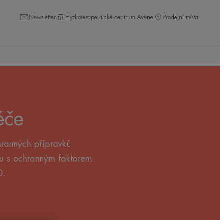
Newsletter
Hydroterapeutické centrum Avène
Prodejní místa
éče
hranných přípravků
mu s ochranným faktorem
0.