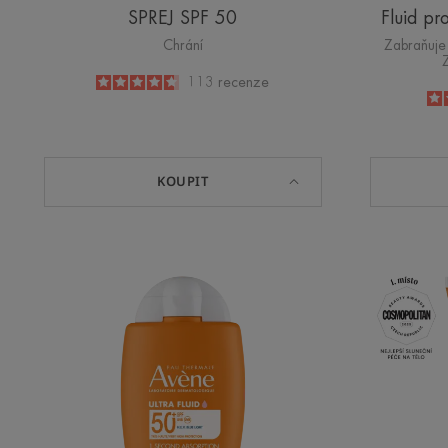
SPREJ SPF 50
Fluid p
Chrání
Zabraňuje 
4.7
/
5
113
recenze
-
KOUPIT
ULTRA
FLUID
Radiance
SPF50+