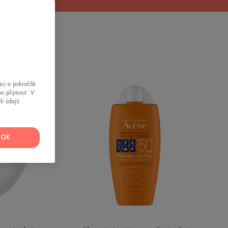
tní
Sportovní
ci a pokročilé
fluid
mo přijmout. V
ch údajů
SPF
50+
ným
m
OK