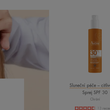
Sprej
SPF
30
Sluneční péče – citliv
Sprej SPF 30
Chrání
4.7
/
5
13
rece