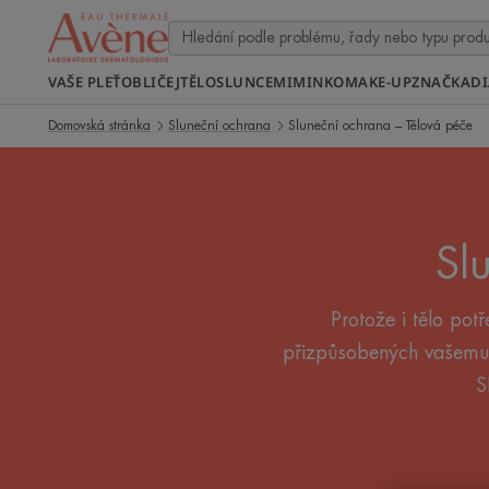
VAŠE PLEŤ
OBLIČEJ
TĚLO
SLUNCE
MIMINKO
MAKE-UP
ZNAČKA
D
Domovská stránka
Sluneční ochrana
Sluneční ochrana – Tělová péče
Sl
Protože i tělo po
přizpůsobených vašemu 
S