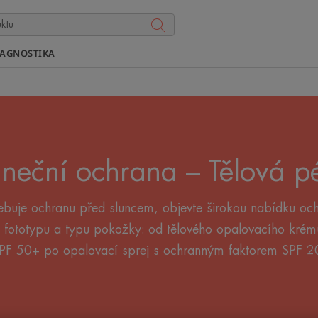
IAGNOSTIKA
uneční ochrana – Tělová p
třebuje ochranu před sluncem, objevte širokou nabídku oc
fototypu a typu pokožky: od tělového opalovacího kré
PF 50+ po opalovací sprej s ochranným faktorem SPF 2