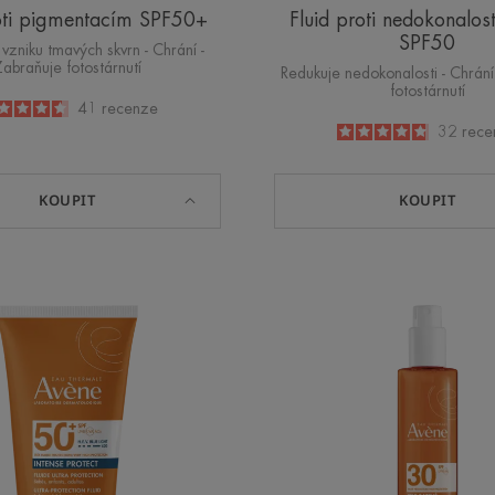
roti pigmentacím SPF50+
Fluid proti nedokonalos
SPF50
vzniku tmavých skvrn - Chrání -
Zabraňuje fotostárnutí
Redukuje nedokonalosti - Chrání
fotostárnutí
4.6
/
5
41
recenze
-
4.8
/
5
32
rece
-
KOUPIT
KOUPIT
Intense
Slunečn
Protect
olej
SPF50+
SPF
30