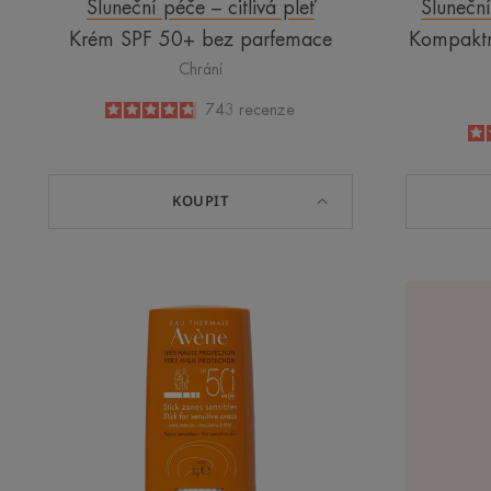
Sluneční péče – citlivá pleť
Sluneční
Krém SPF 50+ bez parfemace
Kompaktn
Chrání
4.8
/
5
743
recenze
-
KOUPIT
Tyčinka
na
citlivá
místa
SPF
50+