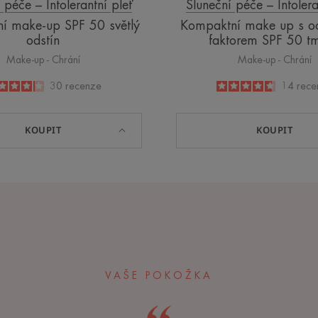
 péče – Intolerantní pleť
Sluneční péče – Intolera
í make-up SPF 50 světlý
Kompaktní make up s o
odstín
faktorem SPF 50 t
Make-up - Chrání
Make-up - Chrání
4.1
/
5
30
recenze
4.6
/
5
14
rece
-
-
KOUPIT
KOUPIT
VAŠE POKOŽKA