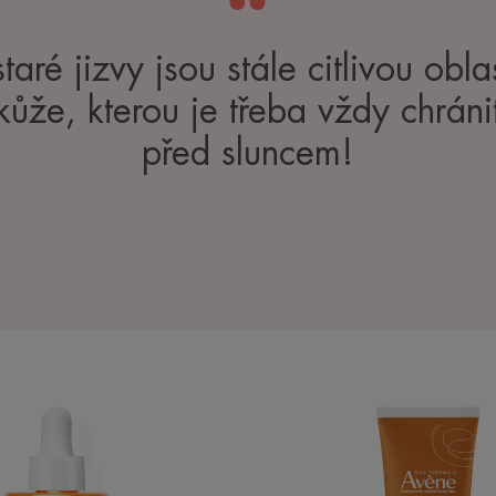
staré jizvy jsou stále citlivou obla
kůže, kterou je třeba vždy chráni
před sluncem!
ULTRA
Mléko
SÉRUM
SPF50
SPF50+
OKAMŽITĚ