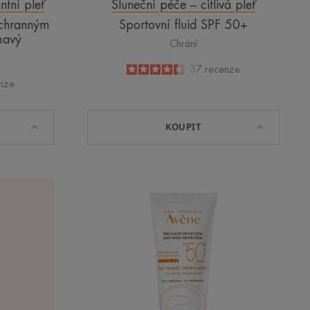
ntní pleť
Sluneční péče – citlivá pleť
chranným
Sportovní fluid SPF 50+
mavý
Chrání
4.4
/
5
37
recenze
-
nze
KOUPIT
Minerální
mléko
SPF
50+