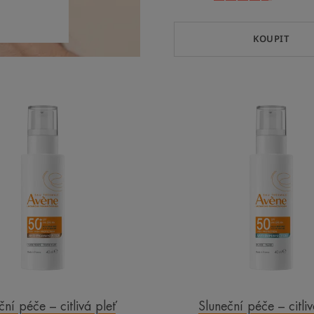
-
KOUPIT
Fluid
Fluid
proti
proti
pigmentacím
nedoko
SPF50+
pleti
SPF50
ční péče – citlivá pleť
Sluneční péče – citliv