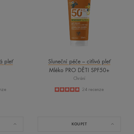
á pleť
Sluneční péče – citlivá pleť
Mléko PRO DĚTI SPF50+
Chrání
nze
5
/
5
24
recenze
-
KOUPIT