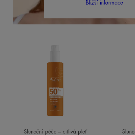
Bližší informace
SPREJ
SPF
50
Sluneční péče – citlivá pleť
Slune