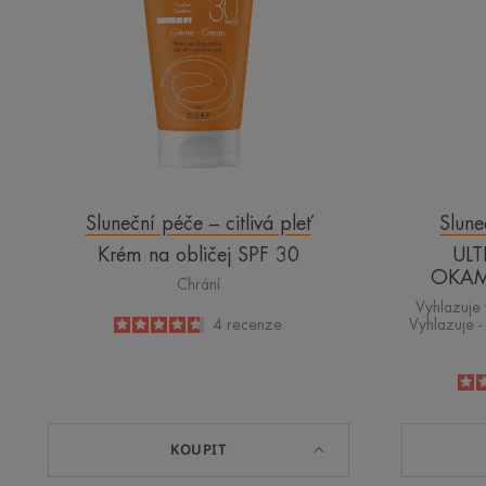
30
Sluneční péče – citlivá pleť
Slune
Krém na obličej SPF 30
ULT
OKAM
Chrání
Vyhlazuje v
Vyhlazuje - 
4.8
/
5
4
recenze
-
KOUPIT