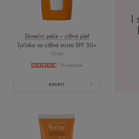
I 
Sluneční péče – citlivá pleť
Tyčinka na citlivá místa SPF 50+
Chrání
4.7
/
5
36
recenze
-
KOUPIT
Krém
na
obličej
SPF