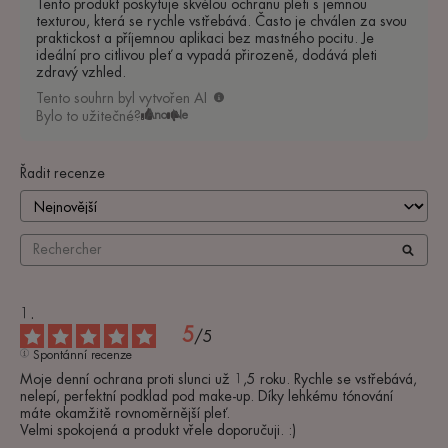
Tento produkt poskytuje skvělou ochranu pleti s jemnou
texturou, která se rychle vstřebává. Často je chválen za svou
praktickost a příjemnou aplikaci bez mastného pocitu. Je
ideální pro citlivou pleť a vypadá přirozeně, dodává pleti
zdravý vzhled.
Tento souhrn byl vytvořen AI
Bylo to užitečné?
Ano
Ne
Řadit recenze
5
/
5
Spontánní recenze
Moje denní ochrana proti slunci už 1,5 roku. Rychle se vstřebává, 
nelepí, perfektní podklad pod make-up. Díky lehkému tónování 
máte okamžitě rovnoměrnější pleť.

Velmi spokojená a produkt vřele doporučuji. :)