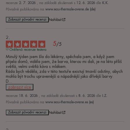
recenze
2. 7. 2026
, na základě zkušenosti s
12. 6. 2026
dle
K.K.
Původně publikováno na
www.eau-thermale-avene.de (de)
Zobrazit původní recenzi
Nahlásit
5
/
5
Ověřená recenze testera
Minulý týden jsem šla do lékárny, spěchala jsem, a když jsem 
přijela domů, viděla jsem, že barva, kterou mi dali, je na léto příliš 
světlá, velmi světlá káva s mlékem.

Ráda bych věděla, zda v této textuře existují tmavší odstíny, abych 
mohla být trochu upravenější a nápadnější jako dřívější barvy.

D
...
zobrazit více
recenze
18. 6. 2026
, na základě zkušenosti s
8. 6. 2026
dle
I.Z.
Původně publikováno na
www.eau-thermale-avene.es (es)
Zobrazit původní recenzi
Nahlásit