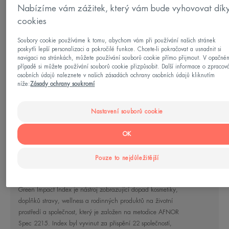
Nabízíme vám zážitek, který vám bude vyhovovat dík
VELMI VYSOKÁ OCHRANA:
cookies
Tento fluid obsahuje TriAsorB, širokospektrální
sluneční filtr, který chrání nejen před UV záření, ale
Soubory cookie používáme k tomu, abychom vám při používání našich stránek
poskytli lepší personalizaci a pokročilé funkce. Chcete-li pokračovat a usnadnit si
i před modrým světlem. Chrání před předčasným
navigaci na stránkách, můžete používání souborů cookie přímo přijmout. V opačné
případě si můžete používání souborů cookie přizpůsobit. Další informace o zpracov
stárnutím pleti.
osobních údajů naleznete v našich zásadách ochrany osobních údajů kliknutím
níže:
Zásady ochrany soukromí
ULTRA LEHKÁ TEXTURA:
Viz více
Nastavení souborů cookie
Díky technologii "water-like" nabízí texturu lehkou
jako voda, kterou na pleti neuvidíte ani neucítíte, a
OK
proto je tento fluid dokonalou bází pod make-up.
Sociálně-environmentální dopad
Pouze to nejdůležitější
výrobku
PRO DOKONALOU PLEŤ:
Green Impact Index je nástroj zobrazující dopad kosmetiky,
Tento fluid pomáhá zlepšit vzhled vaší pleti.
doplňků stravy, wellness a rodinných produktů na životní
Zjemňuje její strukturu, sjednocuje její tón
prostředí a společnost, který je založen na metodice AFNOR
a rozjasňuje ji.
Spec 2215. Index byl vyvinut za přispění 22 společností,