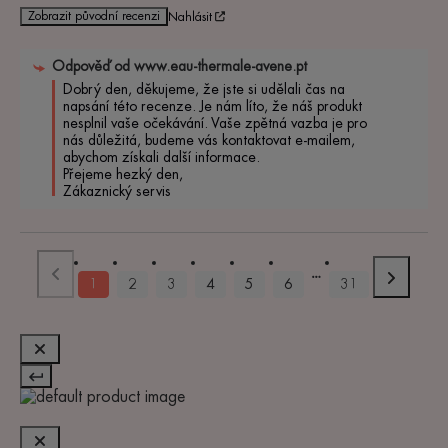
Zobrazit původní recenzi
Nahlásit
Odpověď od
www.eau-thermale-avene.pt
Dobrý den, děkujeme, že jste si udělali čas na 
napsání této recenze. Je nám líto, že náš produkt 
nesplnil vaše očekávání. Vaše zpětná vazba je pro 
nás důležitá, budeme vás kontaktovat e-mailem, 
abychom získali další informace.

Přejeme hezký den,

Zákaznický servis
1
2
3
4
5
6
31