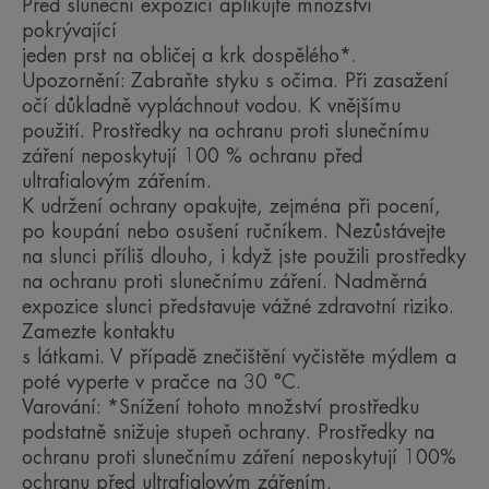
Před sluneční expozicí aplikujte množství
nabízí každodenní vysokou
pokrývající
ochranu před UVB, UVA a
jeden prst na obličej a krk dospělého*.
modrým světlem HEV, a chrání tak
Upozornění: Zabraňte styku s očima. Při zasažení
očí důkladně vypláchnout vodou. K vnějšímu
pleť před fotostárnutím.
použití. Prostředky na ochranu proti slunečnímu
záření neposkytují 100 % ochranu před
ultrafialovým zářením.
K udržení ochrany opakujte, zejména při pocení,
po koupání nebo osušení ručníkem. Nezůstávejte
Výhoda
na slunci příliš dlouho, i když jste použili prostředky
Ultra lehká textura a odstín přizpůsobený všem
na ochranu proti slunečnímu záření. Nadměrná
tónům pleti pro krásnou, sjednocenou a chráněnou
expozice slunci představuje vážné zdravotní riziko.
pleť.
Zamezte kontaktu
s látkami. V případě znečištění vyčistěte mýdlem a
poté vyperte v pračce na 30 °C.
Benefity
Varování: *Snížení tohoto množství prostředku
podstatně snižuje stupeň ochrany. Prostředky na
Ultra Fluid Perfector SPF50+ nabízí každodenní
ochranu proti slunečnímu záření neposkytují 100%
vysokou ochranu před UVB, UVA a modrým
ochranu před ultrafialovým zářením.
světlem HEV, a chrání tak pleť před fotostárnutím.