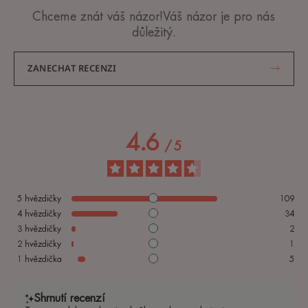
Chceme znát váš názor!Váš názor je pro nás
důležitý.
ZANECHAT RECENZI
4.6
/
5
5
hvězdičky
109
4
hvězdičky
34
3
hvězdičky
2
2
hvězdičky
1
1
hvězdička
5
Shrnutí recenzí