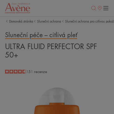
Prodejní
místa
Domovská stránka
Sluneční ochrana
Sluneční ochrana pro citlivou poko
Sluneční péče – citlivá pleť
ULTRA FLUID PERFECTOR SPF
50+
4.6
/
5
151
recenze
-