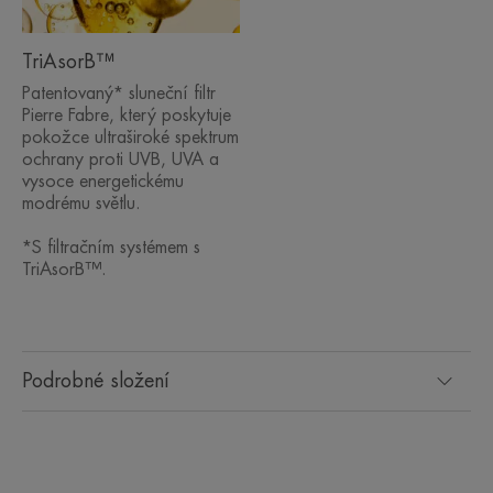
vynikající bází pod make-up.
TriAsorB™
Jeho vysoce snášenlivé voděodolné složení bez
parfemace je vhodné pro citlivou pleť.
Patentovaný* sluneční filtr
Pierre Fabre, který poskytuje
pokožce ultraširoké spektrum
ochrany proti UVB, UVA a
TEXTURA
vysoce energetickému
modrému světlu.
*S filtračním systémem s
TriAsorB™.
Podrobné složení