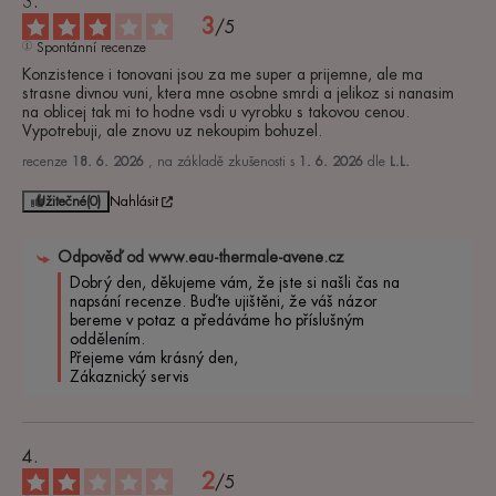
3
/
5
Spontánní recenze
Konzistence i tonovani jsou za me super a prijemne, ale ma 
strasne divnou vuni, ktera mne osobne smrdi a jelikoz si nanasim 
na oblicej tak mi to hodne vsdi u vyrobku s takovou cenou. 
Vypotrebuji, ale znovu uz nekoupim bohuzel.
recenze
18. 6. 2026
, na základě zkušenosti s
1. 6. 2026
dle
L.L.
Užitečné
(0)
Nahlásit
Odpověď od
www.eau-thermale-avene.cz
Dobrý den, děkujeme vám, že jste si našli čas na 
napsání recenze. Buďte ujištěni, že váš názor 
bereme v potaz a předáváme ho příslušným 
oddělením.

Přejeme vám krásný den,

Zákaznický servis
2
/
5