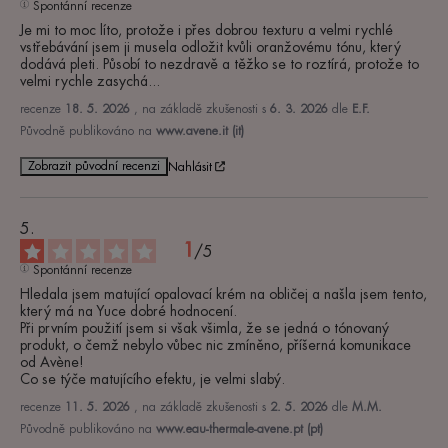
Spontánní recenze
Je mi to moc líto, protože i přes dobrou texturu a velmi rychlé 
vstřebávání jsem ji musela odložit kvůli oranžovému tónu, který 
dodává pleti. Působí to nezdravě a těžko se to roztírá, protože to 
velmi rychle zasychá...
recenze
18. 5. 2026
, na základě zkušenosti s
6. 3. 2026
dle
E.F.
Původně publikováno na
www.avene.it (it)
Zobrazit původní recenzi
Nahlásit
1
/
5
Spontánní recenze
Hledala jsem matující opalovací krém na obličej a našla jsem tento, 
který má na Yuce dobré hodnocení. 

Při prvním použití jsem si však všimla, že se jedná o tónovaný 
produkt, o čemž nebylo vůbec nic zmíněno, příšerná komunikace 
od Avène! 

Co se týče matujícího efektu, je velmi slabý.
recenze
11. 5. 2026
, na základě zkušenosti s
2. 5. 2026
dle
M.M.
Původně publikováno na
www.eau-thermale-avene.pt (pt)