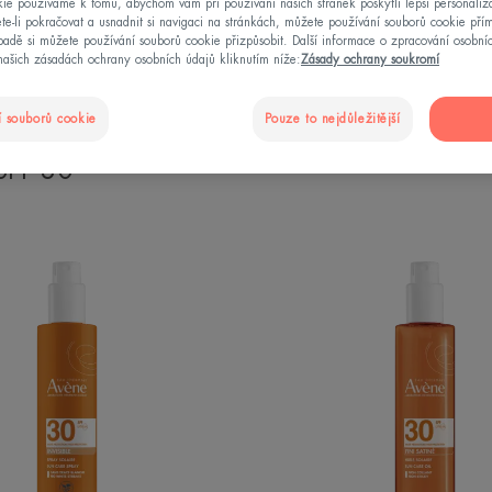
ie používáme k tomu, abychom vám při používání našich stránek poskytli lepší personaliza
te-li pokračovat a usnadnit si navigaci na stránkách, můžete používání souborů cookie pří
adě si můžete používání souborů cookie přizpůsobit. Další informace o zpracování osobní
našich zásadách ochrany osobních údajů kliknutím níže:
Zásady ochrany soukromí
produktu
Typy pleti pro péči o tělo
Typy pleti pro péči o oblič
 souborů cookie
Pouze to nejdůležitější
SPF 30"
Sprej
Slunečn
SPF
olej
30
SPF
30