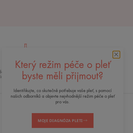
Který režim péče o pleť
Špičkové inovace
 dermokosmetická expertiza pro kvalitní,
byste měli přijmout?
činnou a bezpečnou péči o pleť
Identifikujte, co skutečně potřebuje vaše pleť, s pomocí
našich odborníků a objevte nejvhodnější režim péče o pleť
pro vás.
Dostávejte náš newsletter
MOJE DIAGNÓZA PLETI
Jsme tu vždy pro vaši pleť! Všechny naše tipy
pro každodenní péči o pleť.