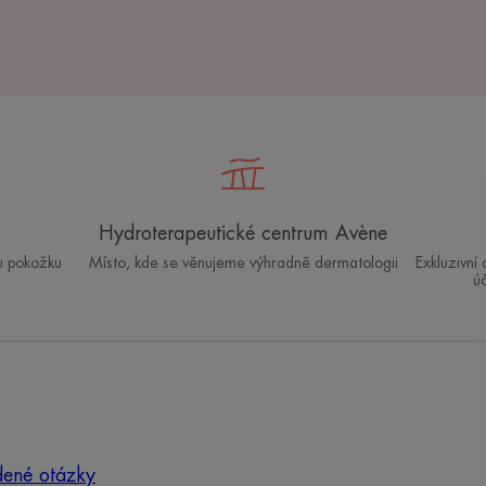
Hydroterapeutické centrum Avène
u pokožku
Místo, kde se věnujeme výhradně dermatologii
Exkluzivní
ú
dené otázky