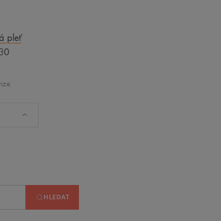
á pleť
 30
nze
HLEDAT