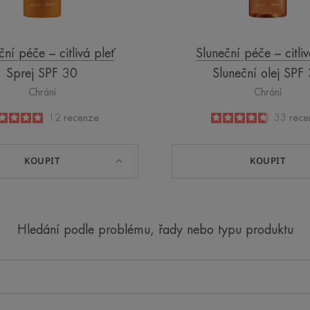
ční péče – citlivá pleť
Sluneční péče – citliv
Sprej SPF 30
Sluneční olej SPF
Chrání
Chrání
5
/
5
12
recenze
4.8
/
5
33
rece
-
-
KOUPIT
KOUPIT
Hledání podle problému, řady nebo typu produktu