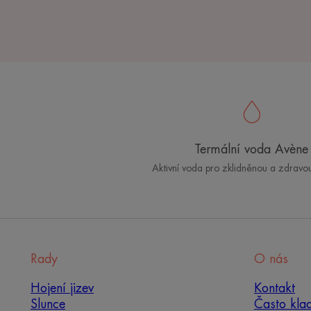
Termální voda Avène
Aktivní voda pro zklidněnou a zdravo
Rady
O nás
Hojení jizev
Kontakt
Slunce
Často kla