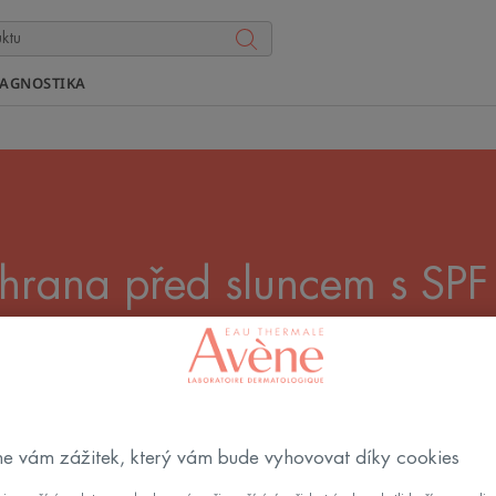
IAGNOSTIKA
hrana před sluncem s SPF
erá se často spálí, ale také opálí, se doporučuje vysoký
o, olej, sprej. Najděte vhodný produkt s ochranným fak
e vám zážitek, který vám bude vyhovovat díky cookies