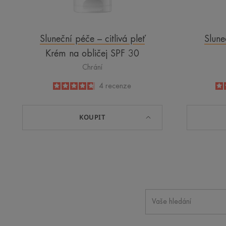
Sluneční péče – citlivá pleť
Slune
Krém na obličej SPF 30
Chrání
4.8
/
5
4
recenze
-
KOUPIT