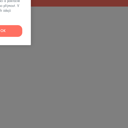
ci a pokročilé
mo přijmout. V
ch údajů
ej
OK
í