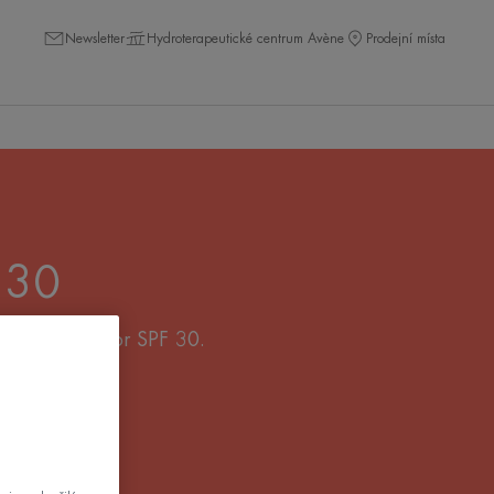
Newsletter
Hydroterapeutické centrum Avène
Prodejní místa
 30
 ochranný faktor SPF 30.
torem SPF 30.