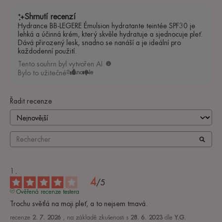
Shrnutí recenzí
Hydrance BB-LEGERE Émulsion hydratante teintée SPF30 je
lehká a účinná krém, který skvěle hydratuje a sjednocuje pleť.
Dává přirozený lesk, snadno se nanáší a je ideální pro
každodenní použití.
Tento souhrn byl vytvořen AI
Bylo to užitečné?
Ano
Ne
Řadit recenze
4
/
5
Ověřená recenze testera
Trochu světlá na moji pleť, a to nejsem tmavá.
recenze
2. 7. 2026
, na základě zkušenosti s
28. 6. 2023
dle
Y.G.