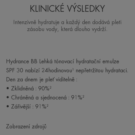
své vlastní přirozené hydratační mechanismy.
KLINICKÉ VÝSLEDKY
• CHRÁNÍ. Vysoká ochrana proti slunečnímu
záření SPF 30. Sunsitive® Protection používá jen
Intenzivně hydratuje a každý den dodává pleti
minimum filtrů, je stabilní, voděodolná a účinně
zásobu vody, která dlouho vydrží.
chrání před nepříznivými vlivy vnějšího prostředí
(UV záření, volné radikály a znečištění).
Hydrance BB Lehká tónovací hydratační emulze
TEXTURA
SPF 30 nabízí 24hodinovou¹ nepřetržitou hydrataci.
Den za dnem je pleť viditelně :
Výhody textury
• Zklidněná : 90%²
Hedvábná a lehká textura, která díky svému přirozenému
• Chráněná a sjednocená : 91%²
odstínu rozjasňuje pleť a kryje mírné nedokonalosti.
• Zářivější : 91%²
Parfemace
Jemný a lehký
Zobrazení zdrojů
*Registrovaný patent.