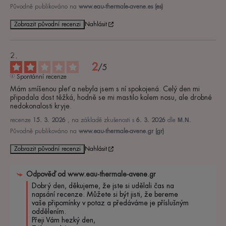
Původně publikováno na
www.eau-thermale-avene.es (es)
Zobrazit původní recenzi
Nahlásit
2
/
5
Spontánní recenze
Mám smíšenou pleť a nebyla jsem s ní spokojená. Celý den mi 
připadala dost těžká, hodně se mi mastilo kolem nosu, ale drobné 
nedokonalosti kryje.
recenze
15. 3. 2026
, na základě zkušenosti s
6. 3. 2026
dle
Μ.Ν.
Původně publikováno na
www.eau-thermale-avene.gr (gr)
Zobrazit původní recenzi
Nahlásit
Odpověď od
www.eau-thermale-avene.gr
Dobrý den, děkujeme, že jste si udělali čas na 
napsání recenze. Můžete si být jisti, že bereme 
vaše připomínky v potaz a předáváme je příslušným 
oddělením.

Přeji Vám hezký den,
