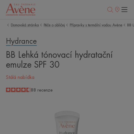
Prodejní
místa
Domovská stránka
Péče o obličej
Přípravky s termální vodou Avène
BB L
Hydrance
BB Lehká tónovací hydratační
emulze SPF 30
Stálá nabídka
4.5
/
5
88
recenze
-