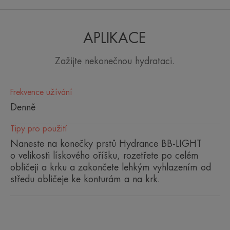
Tónovací hydratační emulze, která nepřetržitě
hydratuje pleť po celých 24 hodin a současně
APLIKACE
rozjasňuje, sjednocuje barevný odstín a dodává
přirozený zdravý vzhled. Tato zkrášlující hydratační
Zažijte nekonečnou hydrataci.
péče současně chrání citlivou suchou až velmi
suchou pleť před nepříznivými vlivy vnějšího
prostředí (UV záření, volné radikály a znečištění).
Frekvence užívání
Denně
Benefity
Tipy pro použití
• SJEDNOCUJE barevný odstín pleti. Kombinace
Naneste na konečky prstů Hydrance BB-LIGHT
perleťových a minerálních pigmentů zakrývá mírné
o velikosti lískového oříšku, rozetřete po celém
nedokonalosti a rozjasňuje pleť.
obličeji a krku a zakončete lehkým vyhlazením od
středu obličeje ke konturám a na krk.
• HYDRATUJE po celých 24 hodin. Díky
exkluzivnímu patentovanému komplexu Cohederm*
a termální vodě Avène, která zklidňuje a působí
proti podráždění, je pleť revitalizovaná a obnovuje