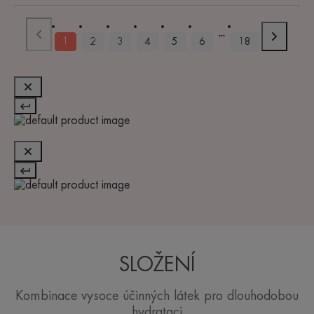
1
2
3
4
5
6
18
SLOŽENÍ
Kombinace vysoce účinných látek pro dlouhodobou
hydrataci