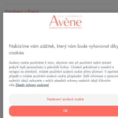
Vyrobeno v Francii
Lehká tónovací fluidní emulze, která poskytuje
24hodinovou nepřetržitou hydrataci, sjednocuje
barevný odstín citlivé, normální až smíšené
Nabízíme vám zážitek, který vám bude vyhovovat dík
dehydratované pleti, rozjasňuje a dodává jí
cookies
přirozený zdravý vzhled. Hydrance BB Lehká
tónovací hydratační emulze SPF 30 je jemně
Soubory cookie používáme k tomu, abychom vám při používání našich stránek
poskytli lepší personalizaci a pokročilé funkce. Chcete-li pokračovat a usnadnit si
parfémovaná péče, která se používá samostatně
navigaci na stránkách, můžete používání souborů cookie přímo přijmout. V opačné
případě si můžete používání souborů cookie přizpůsobit. Další informace o zpracov
nebo jako podklad pod make-up a je součástí
osobních údajů naleznete v našich zásadách ochrany osobních údajů kliknutím
níže:
Zásady ochrany soukromí
každodenní hydratační péče. Rozjasňuje,
sjednocuje a chrání citlivou a dehydratovanou pleť
Nastavení souborů cookie
díky vysoké ochraně SPF 30. Její jemný odstín se
Viz více
přizpůsobuje většině odstínů pleti a její fluidní
OK