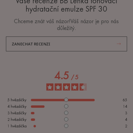
Vaše recenze BB Lehká tónovací
hydratační emulze SPF 30
Chceme znát váš názor!Váš názor je pro nás
důležitý.
ZANECHAT RECENZI
4.5
/
5
5
hvězdičky
65
4
hvězdičky
14
3
hvězdičky
3
2
hvězdičky
4
1
hvězdička
2