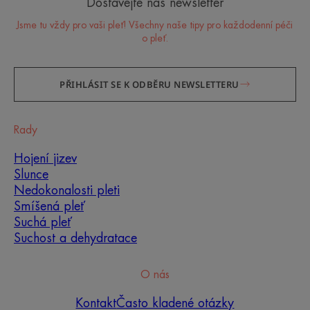
Dostávejte náš newsletter
Jsme tu vždy pro vaši pleť! Všechny naše tipy pro každodenní péči
o pleť.
PŘIHLÁSIT SE K ODBĚRU NEWSLETTERU
Rady
Hojení jizev
Slunce
Nedokonalosti pleti
Smíšená pleť
Suchá pleť
Suchost a dehydratace
O nás
Kontakt
Často kladené otázky