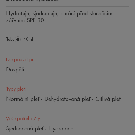
Hydratuje, sjednocuje, chrání před slunečním
zářením SPF 30.
Tuba
Tuba
40ml
Lze použít pro
Dospělí
Typy pleti
Normální pleť - Dehydratovaná pleť - Citlivá pleť
Vaše potřeba/-y
Sjednocená pleť - Hydratace