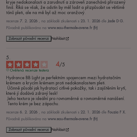
kryje nedokonalosti a zarudnutí a zároveň zanechává přirozený 
finiš. Říká se však, že odstín by měl ladit a přizpůsobit se většině 
tónů pleti, ale na mě byl až moc oranžový.
recenze
7. 2. 2026
, na základě zkušenosti s
23. 1. 2026
dle
Jade D G.
Původně publikováno na
www.eau-thermale-avene.fr (fr)
Zobrazit původní recenzi
Nahlásit
4
/
5
Ověřená recenze testera
Hydrance BB Light je perfektním spojencem mezi hydratačním 
krémem a krycím krémem proti nedokonalostem pleti.

 Účinně působí jak hydratací citlivé pokožky, tak i zajištěním krytí, 
které jí dodává zdravý lesk!

 Jeho textura je ideální pro rovnoměrné a rovnoměrné nanášení.

 Tento krém je bez zápachu.
recenze
6. 2. 2026
, na základě zkušenosti s
22. 1. 2026
dle
Fouzia F X.
Původně publikováno na
www.eau-thermale-avene.fr (fr)
Zobrazit původní recenzi
Nahlásit