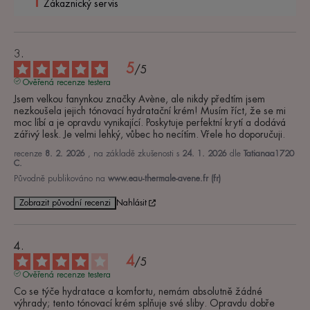
Zákaznický servis
5
/
5
Ověřená recenze testera
Jsem velkou fanynkou značky Avène, ale nikdy předtím jsem 
nezkoušela jejich tónovací hydratační krém! Musím říct, že se mi 
moc líbí a je opravdu vynikající. Poskytuje perfektní krytí a dodává 
zářivý lesk. Je velmi lehký, vůbec ho necítím. Vřele ho doporučuji.
recenze
8. 2. 2026
, na základě zkušenosti s
24. 1. 2026
dle
Tatianaa1720
C.
Původně publikováno na
www.eau-thermale-avene.fr (fr)
Zobrazit původní recenzi
Nahlásit
4
/
5
Ověřená recenze testera
Co se týče hydratace a komfortu, nemám absolutně žádné 
výhrady; tento tónovací krém splňuje své sliby. Opravdu dobře 