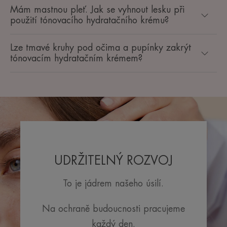
Mám mastnou pleť. Jak se vyhnout lesku při
použití tónovacího hydratačního krému?
Lze tmavé kruhy pod očima a pupínky zakrýt
tónovacím hydratačním krémem?
UDRŽITELNÝ ROZVOJ
To je jádrem našeho úsilí.
Na ochraně budoucnosti pracujeme
každý den.