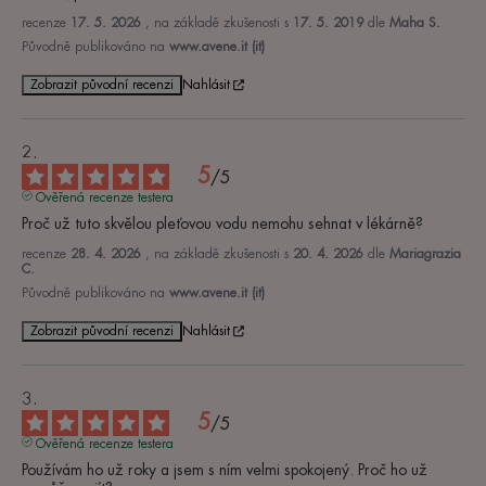
recenze
17. 5. 2026
, na základě zkušenosti s
17. 5. 2019
dle
Maha S.
Původně publikováno na
www.avene.it (it)
Zobrazit původní recenzi
Nahlásit
5
/
5
Ověřená recenze testera
Proč už tuto skvělou pleťovou vodu nemohu sehnat v lékárně?
recenze
28. 4. 2026
, na základě zkušenosti s
20. 4. 2026
dle
Mariagrazia
C.
Původně publikováno na
www.avene.it (it)
Zobrazit původní recenzi
Nahlásit
5
/
5
Ověřená recenze testera
Používám ho už roky a jsem s ním velmi spokojený. Proč ho už 