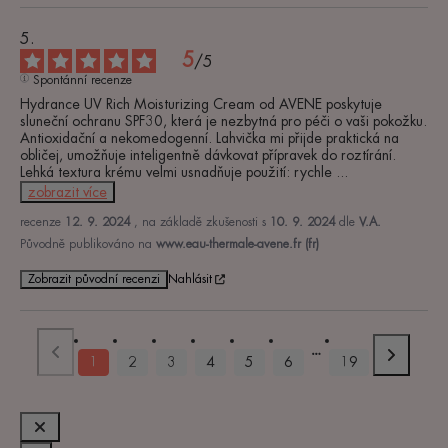
5
/
5
Spontánní recenze
Hydrance UV Rich Moisturizing Cream od AVENE poskytuje 
sluneční ochranu SPF30, která je nezbytná pro péči o vaši pokožku. 
Antioxidační a nekomedogenní. Lahvička mi přijde praktická na 
obličej, umožňuje inteligentně dávkovat přípravek do roztírání. 
Lehká textura krému velmi usnadňuje použití: rychle 
...
zobrazit více
recenze
12. 9. 2024
, na základě zkušenosti s
10. 9. 2024
dle
V.A.
Původně publikováno na
www.eau-thermale-avene.fr (fr)
Zobrazit původní recenzi
Nahlásit
1
2
3
4
5
6
19