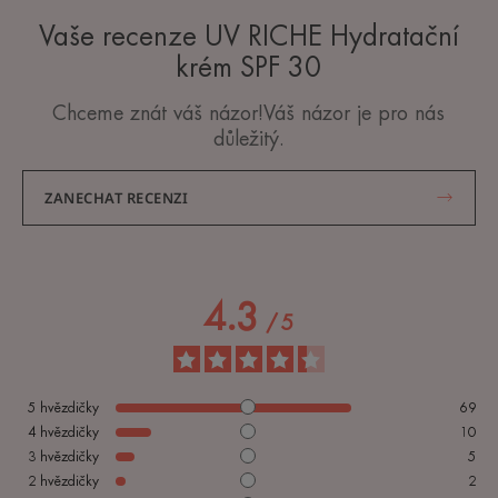
Vaše recenze UV RICHE Hydratační
krém SPF 30
Chceme znát váš názor!Váš názor je pro nás
důležitý.
ZANECHAT RECENZI
4.3
/
5
5
hvězdičky
69
4
hvězdičky
10
3
hvězdičky
5
2
hvězdičky
2