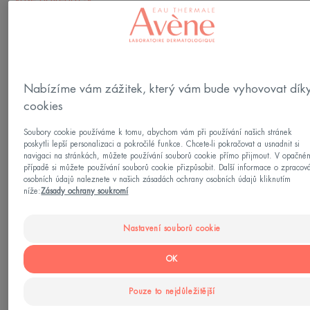
Hydratace
Vyrobeno v Francii
Nabízíme vám zážitek, který vám bude vyhovovat dík
Díky příjemnému pocitu, které po sobě zanechává
cookies
tento bohatý krém, se hydratace stává základní
Soubory cookie používáme k tomu, abychom vám při používání našich stránek
nezbytnou péčí pro citlivou, suchou až velmi
poskytli lepší personalizaci a pokročilé funkce. Chcete-li pokračovat a usnadnit si
navigaci na stránkách, můžete používání souborů cookie přímo přijmout. V opačné
suchou dehydratovanou pleť. Hydrance UV RICHE
případě si můžete používání souborů cookie přizpůsobit. Další informace o zpracov
Hydratační krém SPF 30 nabije vaši pleť termální
osobních údajů naleznete v našich zásadách ochrany osobních údajů kliknutím
níže:
Zásady ochrany soukromí
vodou Avène a poskytne vám 24hodinovou
hydrataci a vysokou ochranu SPF 30. Jeho bohatá
Nastavení souborů cookie
nelepivá textura zanechává pleť pružnou,
OK
hydratovanou a chráněnou po celý den a jeho
jemná vůně probouzí smysly. K dispozici je také
Pouze to nejdůležitější
v tónovací verzi BB krému.