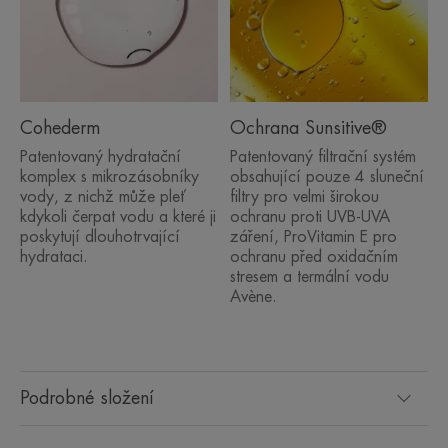
Cohederm
Ochrana Sunsitive®
Patentovaný hydratační
Patentovaný filtrační systém
komplex s mikrozásobníky
obsahující pouze 4 sluneční
vody, z nichž může pleť
filtry pro velmi širokou
kdykoli čerpat vodu a které ji
ochranu proti UVB-UVA
poskytují dlouhotrvající
záření, ProVitamin E pro
hydrataci.
ochranu před oxidačním
stresem a termální vodu
Avène.
Podrobné složení