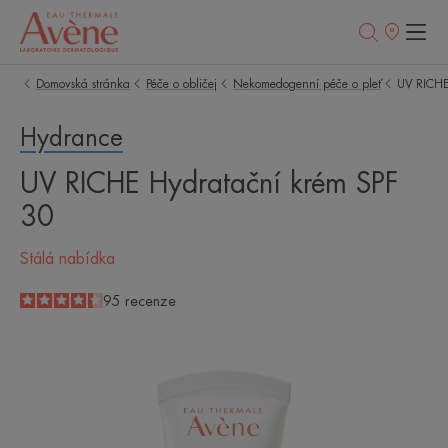
Prodejní
místa
Domovská stránka
Péče o obličej
Nekomedogenní péče o pleť
UV RICHE
Hydrance
UV RICHE Hydratační krém SPF
30
Stálá nabídka
4.3
/
5
95
recenze
-