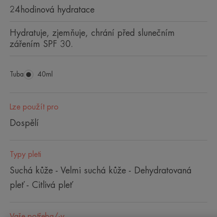
24hodinová hydratace
Hydratuje, zjemňuje, chrání před slunečním
zářením SPF 30.
Tuba
Tuba
40ml
Lze použít pro
Dospělí
Typy pleti
Suchá kůže - Velmi suchá kůže - Dehydratovaná
pleť - Citlivá pleť
Vaše potřeba/-y