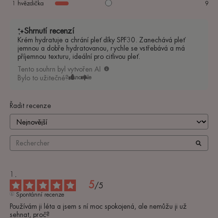
1
hvězdička
9
Shrnutí recenzí
Krém hydratuje a chrání pleť díky SPF30. Zanechává pleť
jemnou a dobře hydratovanou, rychle se vstřebává a má
příjemnou texturu, ideální pro citlivou pleť.
Tento souhrn byl vytvořen AI
Bylo to užitečné?
Ano
Ne
Řadit recenze
5
/
5
Spontánní recenze
Používám ji léta a jsem s ní moc spokojená, ale nemůžu ji už 
sehnat, proč?