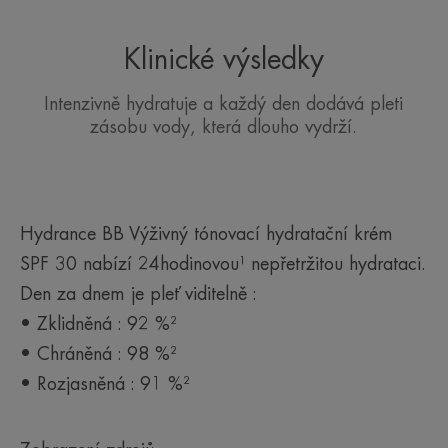
potřebnou dávku hydratace díky termální vodě
Avène, zjemňuje a rozjasňuje pleť.
Klinické výsledky
*Registrovaný patent.
Intenzivně hydratuje a každý den dodává pleti
zásobu vody, která dlouho vydrží.
Hydrance BB Výživný tónovací hydratační krém
SPF 30 nabízí 24hodinovou¹ nepřetržitou hydrataci.
Den za dnem je pleť viditelně :
• Zklidněná : 92 %²
• Chráněná : 98 %²
• Rozjasněná : 91 %²