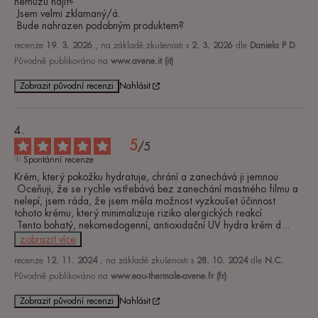
nemůžu najít?

 Jsem velmi zklamaný/á.

 Bude nahrazen podobným produktem?
recenze
19. 3. 2026
, na základě zkušenosti s
2. 3. 2026
dle
Daniela P D.
Původně publikováno na
www.avene.it (it)
Zobrazit původní recenzi
Nahlásit
5
/
5
Spontánní recenze
Krém, který pokožku hydratuje, chrání a zanechává ji jemnou

 Oceňuji, že se rychle vstřebává bez zanechání mastného filmu a 
nelepí, jsem ráda, že jsem měla možnost vyzkoušet účinnost 
tohoto krému, který minimalizuje riziko alergických reakcí

 Tento bohatý, nekomedogenní, antioxidační UV hydra krém d
...
zobrazit více
recenze
12. 11. 2024
, na základě zkušenosti s
28. 10. 2024
dle
N.C.
Původně publikováno na
www.eau-thermale-avene.fr (fr)
Zobrazit původní recenzi
Nahlásit