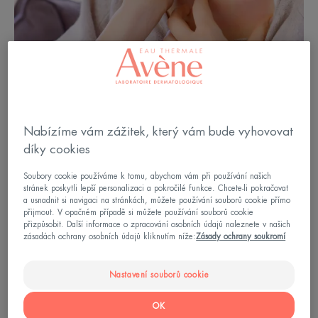
Nabízíme vám zážitek, který vám bude vyhovovat
díky cookies
Soubory cookie používáme k tomu, abychom vám při používání našich
stránek poskytli lepší personalizaci a pokročilé funkce. Chcete-li pokračovat
Příčiny ekzému na obličeji a krku
a usnadnit si navigaci na stránkách, můžete používání souborů cookie přímo
přijmout. V opačném případě si můžete používání souborů cookie
přizpůsobit. Další informace o zpracování osobních údajů naleznete v našich
Na obličeji a krku se může objevit atopický nebo
zásadách ochrany osobních údajů kliknutím níže:
Zásady ochrany soukromí
kontaktní ekzém. V případě obličeje postihuje více
Nastavení souborů cookie
kojence a dospělé. Ekzém na krku je běžný u dětí.
Pokud je příčinou alergen, může se jednat o rtěnku
OK