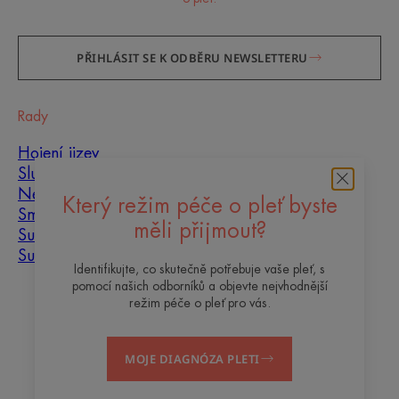
PŘIHLÁSIT SE K ODBĚRU NEWSLETTERU
Rady
Hojení jizev
Slunce
Nedokonalosti pleti
Který režim péče o pleť byste
Smíšená pleť
měli přijmout?
Suchá pleť
Suchost a dehydratace
Identifikujte, co skutečně potřebuje vaše pleť, s
pomocí našich odborníků a objevte nejvhodnější
O nás
režim péče o pleť pro vás.
Kontakt
Často kladené otázky
MOJE DIAGNÓZA PLETI