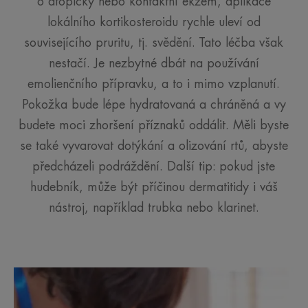
o atopický nebo kontaktní ekzém, aplikace
lokálního kortikosteroidu rychle uleví od
souvisejícího pruritu, tj. svědění. Tato léčba však
nestačí. Je nezbytné dbát na používání
emolienčního přípravku, a to i mimo vzplanutí.
Pokožka bude lépe hydratovaná a chráněná a vy
budete moci zhoršení příznaků oddálit. Měli byste
se také vyvarovat dotýkání a olizování rtů, abyste
předcházeli podráždění. Další tip: pokud jste
hudebník, může být příčinou dermatitidy i váš
nástroj, například trubka nebo klarinet.