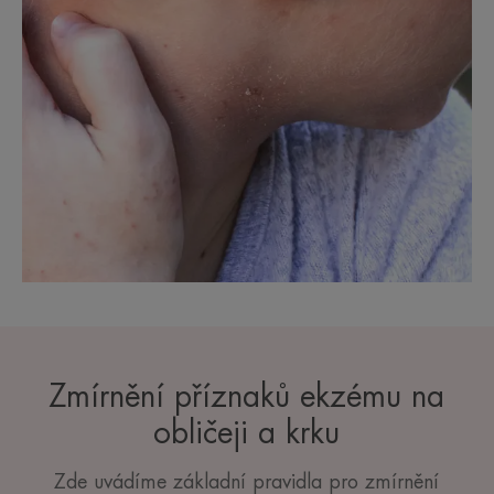
Zmírnění příznaků ekzému na
obličeji a krku
Zde uvádíme základní pravidla pro zmírnění