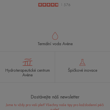
4.8
/
5
1 576
-
Termální voda Avène
Hydroterapeutické centrum
Špičkové inovace
Avène
Dostávejte náš newsletter
Jsme tu vždy pro vaši pleť! Všechny naše tipy pro každodenní péči
o pleť.