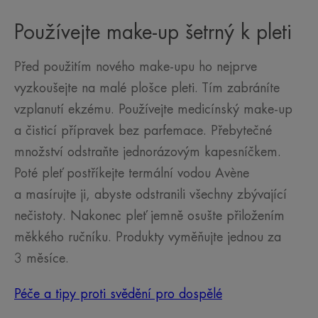
Používejte make-up šetrný k pleti
Před použitím nového make-upu ho nejprve
vyzkoušejte na malé plošce pleti. Tím zabráníte
vzplanutí ekzému. Používejte medicínský make-up
a čisticí přípravek bez parfemace. Přebytečné
množství odstraňte jednorázovým kapesníčkem.
Poté pleť postříkejte termální vodou Avène
a masírujte ji, abyste odstranili všechny zbývající
nečistoty. Nakonec pleť jemně osušte přiložením
měkkého ručníku. Produkty vyměňujte jednou za
3 měsíce.
Péče a tipy proti svědění pro dospělé