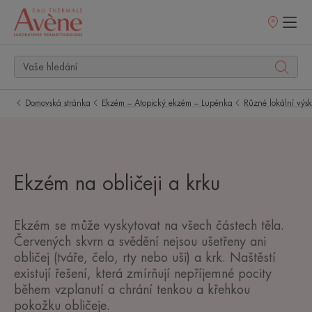
Prodejní
místa
Domovská stránka
Ekzém – Atopický ekzém – Lupénka
Různé lokální výs
Ekzém na obličeji a krku
Ekzém se může vyskytovat na všech částech těla.
Červených skvrn a svědění nejsou ušetřeny ani
obličej (tváře, čelo, rty nebo uši) a krk. Naštěstí
existují řešení, která zmírňují nepříjemné pocity
během vzplanutí a chrání tenkou a křehkou
pokožku obličeje.