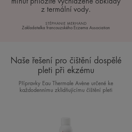
minut přiložíte vychlazené obklady
z termální vody.
STÉPHANIE MERHAND
Zakladatelka francouzského Eczema Association
Naše řešení pro čištění dospělé
pleti při ekzému
Přípravky Eau Thermale Avène určené ke
každodennímu zklidňujícímu čištění pleti
Avène
Termální
voda