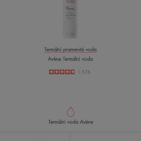
Termální pramenitá voda
Avène Termální voda
4.8
/
5
1 576
-
Termální voda Avène