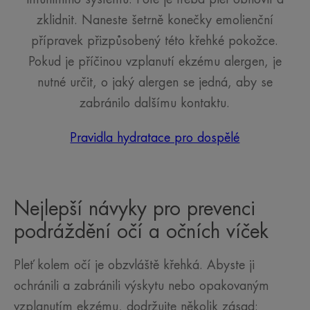
zklidnit. Naneste šetrně konečky emolienční
přípravek přizpůsobený této křehké pokožce.
Pokud je příčinou vzplanutí ekzému alergen, je
nutné určit, o jaký alergen se jedná, aby se
zabránilo dalšímu kontaktu.
Pravidla hydratace pro dospělé
Nejlepší návyky pro prevenci
podráždění očí a očních víček
Pleť kolem očí je obzvláště křehká. Abyste ji
ochránili a zabránili výskytu nebo opakovaným
vzplanutím ekzému, dodržujte několik zásad: