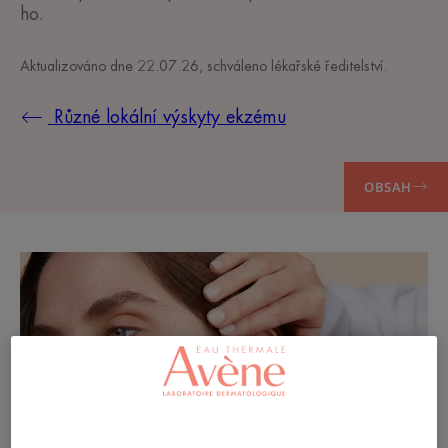
ho.
Aktualizováno dne
22.07.26
, schváleno
lékařské ředitelství
.
Různé lokální výskyty ekzému
OBSAH