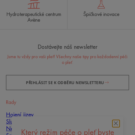
Hydroterapeutické centrum
Špičkové inovace
Avène
Dostávejte náš newsletter
Jsme tu vždy pro vaši pleť! Všechny naše tipy pro každodenní péči
o pleť.
PŘIHLÁSIT SE K ODBĚRU NEWSLETTERU
Rady
Hojení jizev
Slunce
Nedokonalosti pleti
Který režim péče o pleť byste