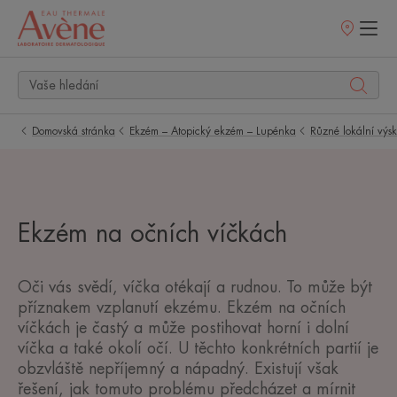
Prodejní
místa
Domovská stránka
Ekzém – Atopický ekzém – Lupénka
Různé lokální výs
Ekzém na očních víčkách
Oči vás svědí, víčka otékají a rudnou. To může být
příznakem vzplanutí ekzému. Ekzém na očních
víčkách je častý a může postihovat horní i dolní
víčka a také okolí očí. U těchto konkrétních partií je
obzvláště nepříjemný a nápadný. Existují však
řešení, jak tomuto problému předcházet a mírnit