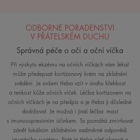
ODBORNÉ PORADENSTVÍ
V PŘÁTELSKÉM DUCHU
Správná péče o oči a oční víčka
Při výskytu ekzému na očních víčkách vám lékař
může předepsat kortizonový krém na zklidnění
svědění. Je ovšem třeba vzít v úvahu křehkost
a tenkost kůže očních víček. Léčba kortizonem na
očních víčkách je na předpis a je třeba ji důsledně
dodržovat. Je možná i jináí léčba: mast
s imunosupresivním účinkem. Ta pomáhá zmírňovat
zánět lokálním zklidněním nadměrné odpovědi
imunitního systému. Poté je třeba pleť obnovit a