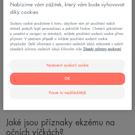
Nabízíme vám zážitek, který vám bude vyhovovat
díky cookies
Soubory cookie používáme k tomu, abychom vám při používání našich
stránek poskytli lepší personalizaci a pokročilé funkce. Chcete-li pokračovat
a usnadnit si navigaci na stránkách, můžete používání souborů cookie přímo
přijmout. V opačném případě si můžete používání souborů cookie
přizpůsobit. Další informace o zpracování osobních údajů naleznete v našich
zásadách ochrany osobních údajů kliknutím níže:
Zásady ochrany soukromí
Nastavení souborů cookie
OK
Pouze to nejdůležitější
Jaké jsou příznaky ekzému na
očních víčkách?