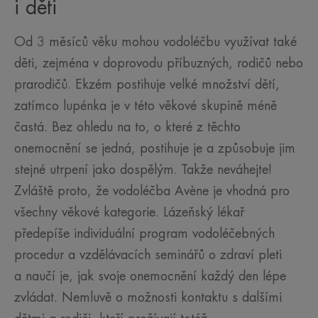
i děti
Od 3 měsíců věku mohou vodoléčbu využívat také
děti, zejména v doprovodu příbuzných, rodičů nebo
prarodičů. Ekzém postihuje velké množství dětí,
zatímco lupénka je v této věkové skupině méně
častá. Bez ohledu na to, o které z těchto
onemocnění se jedná, postihuje je a způsobuje jim
stejné utrpení jako dospělým. Takže neváhejte!
Zvláště proto, že vodoléčba Avène je vhodná pro
všechny věkové kategorie. Lázeňský lékař
předepíše individuální program vodoléčebných
procedur a vzdělávacích seminářů o zdraví pleti
a naučí je, jak svoje onemocnění každý den lépe
zvládat. Nemluvě o možnosti kontaktu s dalšími