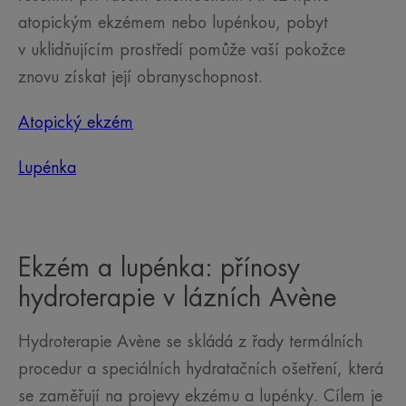
atopickým ekzémem nebo lupénkou, pobyt
v uklidňujícím prostředí pomůže vaší pokožce
znovu získat její obranyschopnost.
Atopický ekzém
Lupénka
Ekzém a lupénka: přínosy
hydroterapie v lázních Avène
Hydroterapie Avène se skládá z řady termálních
procedur a speciálních hydratačních ošetření, která
se zaměřují na projevy ekzému a lupénky. Cílem je