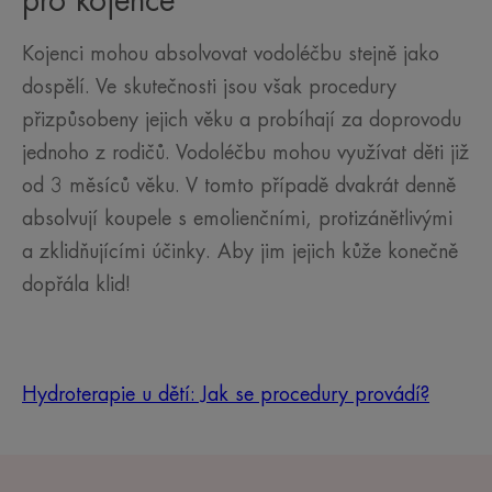
pro kojence
Kojenci mohou absolvovat vodoléčbu stejně jako
dospělí. Ve skutečnosti jsou však procedury
přizpůsobeny jejich věku a probíhají za doprovodu
jednoho z rodičů. Vodoléčbu mohou využívat děti již
od 3 měsíců věku. V tomto případě dvakrát denně
absolvují koupele s emolienčními, protizánětlivými
a zklidňujícími účinky. Aby jim jejich kůže konečně
dopřála klid!
Hydroterapie u dětí: Jak se procedury provádí?