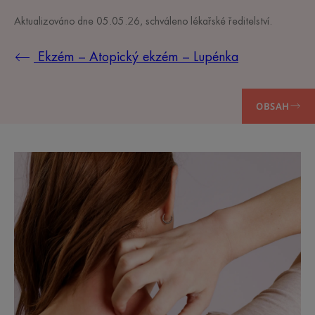
Aktualizováno dne
05.05.26
, schváleno
lékařské ředitelství
.
Ekzém – Atopický ekzém – Lupénka
OBSAH