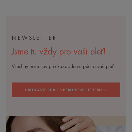
položku
položku
položku
položku
1
2
3
4
NEWSLETTER
Jsme tu vždy pro vaši pleť!
Všechny naše tipy pro každodenní péči o vaši pleť
PŘIHLASTE SE K ODBĚRU NEWSLETTERU