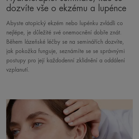
dozvíte vše o ekzému a lupénce
Abyste atopický ekzém nebo lupénku zvládli co
nejlépe, je důležité své onemocnění dobře znát.
Během lázeňské léčby se na seminářích dozvíte,
jak pokožka funguje, seznámíte se se správnými
postupy pro její každodenní zklidnění a oddálení
vzplanutí.