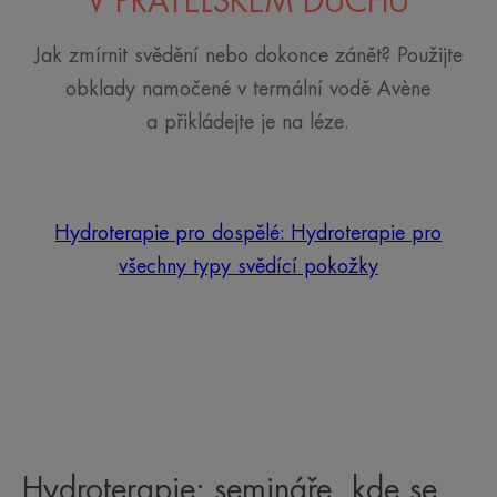
V PŘÁTELSKÉM DUCHU
Jak zmírnit svědění nebo dokonce zánět? Použijte
obklady namočené v termální vodě Avène
a přikládejte je na léze.
Hydroterapie pro dospělé: Hydroterapie pro
všechny typy svědící pokožky
Hydroterapie: semináře, kde se