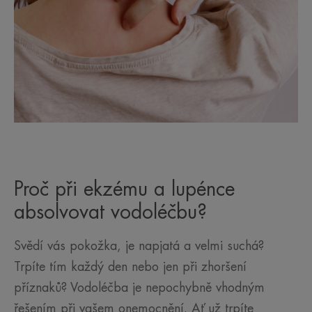
Proč při ekzému a lupénce
absolvovat vodoléčbu?
Svědí vás pokožka, je napjatá a velmi suchá?
Trpíte tím každý den nebo jen při zhoršení
příznaků? Vodoléčba je nepochybně vhodným
řešením při vašem onemocnění. Ať už trpíte