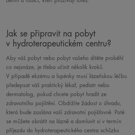
dětmi a rodiči, kteří prožívají totéž.
Jak se připravit na pobyt
v hydroterapeutickém centru?
Aby váš pobyt nebo pobyt vašeho dítěte proběhl
co nejsnáze, je třeba učinit několik kroků.
V případě ekzému a lupénky musí lázeňskou léčbu
předepsat váš praktický lékař, pediatr nebo
dermatolog, pokud chcete pobyt hradit ze
zdravotního pojištění. Obdržíte žádost o úhradu,
která bude zaslána vaší zdravotní pojišťovně. Poté
se můžete obrátit na lázně a domluvit si v termín
příjezdu do hydroterapeutického centra schůzku