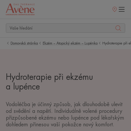
Prodejní
místa
Domovská stránka
Ekzém – Atopický ekzém – Lupénka
Hydroterapie při 
Hydroterapie při ekzému
a lupénce
Vodoléčba je účinný způsob, jak dlouhodobě ulevit
od svědění a napětí. Individuálně volené procedury
přizpůsobené ekzému nebo lupénce pod lékařským
dohledem přinesou vaší pokožce nový komfort.