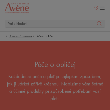
Prodejní
místa
Domovská stránka
Péče o obličej
Péče o obličej
Každodenní péče o pleť je nejlepším způsobem,
jak ji udržet zářivě krásnou. Nabízíme vám šetrné
a účinné produkty přizpůsobené potřebám vaší
pleti.