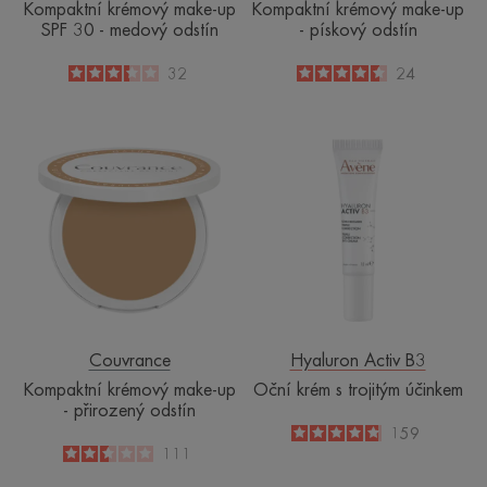
Kompaktní krémový make-up
Kompaktní krémový make-up
SPF 30 - medový odstín
- pískový odstín
3.3
/
5
32
4.5
/
5
24
-
-
Kompaktní
Oční
krémový
krém
make-
s
up
trojitým
-
účinkem
přirozený
odstín
Couvrance
Hyaluron Activ B3
Kompaktní krémový make-up
Oční krém s trojitým účinkem
- přirozený odstín
4.8
/
5
159
-
2.5
/
5
111
-