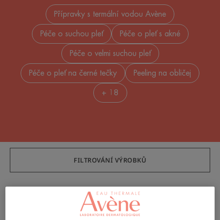
Přípravky s termální vodou Avène
Péče o suchou pleť
Péče o pleť s akné
Péče o velmi suchou pleť
Péče o pleť na černé tečky
Peeling na obličej
+ 18
FILTROVÁNÍ VÝROBKŮ
111 výsledky "Péče o obličej"
ULTRA
Intense