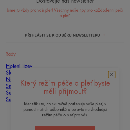
Dostávejte náš newsletter
Jsme tu vždy pro vaši pleť! Všechny naše tipy pro každodenní péči
o pleť.
PŘIHLÁSIT SE K ODBĚRU NEWSLETTERU
Rady
Hojení jizev
Slunce
Nedokonalosti pleti
Který režim péče o pleť byste
Smíšená pleť
měli přijmout?
Suchá pleť
Suchost a dehydratace
Identifikujte, co skutečně potřebuje vaše pleť, s
pomocí našich odborníků a objevte nejvhodnější
O nás
režim péče o pleť pro vás.
Kontakt
Často kladené otázky