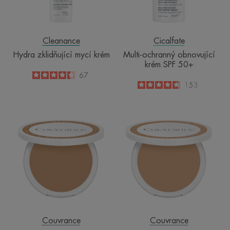
Cleanance
Cicalfate
Hydra zklidňující mycí krém
Multi-ochranný obnovující
krém SPF 50+
4.4
/
5
67
-
4.7
/
5
153
-
Kompaktní
Kompaktní
krémový
krémový
make-
make-
up
up
SPF
-
30
pískový
-
odstín
medový
odstín
Couvrance
Couvrance