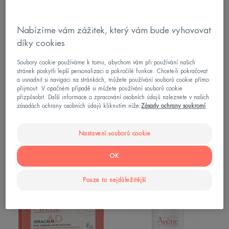
FLUID
Protect
Radiance
SPF50+
SPF50+
Nabízíme vám zážitek, který vám bude vyhovovat
díky cookies
Soubory cookie používáme k tomu, abychom vám při používání našich
stránek poskytli lepší personalizaci a pokročilé funkce. Chcete-li pokračovat
a usnadnit si navigaci na stránkách, můžete používání souborů cookie přímo
přijmout. V opačném případě si můžete používání souborů cookie
přizpůsobit. Další informace o zpracování osobních údajů naleznete v našich
Sluneční péče – citlivá pleť
Sluneční péče – citlivá pleť
zásadách ochrany osobních údajů kliknutím níže:
Zásady ochrany soukromí
ULTRA FLUID Radiance
Intense Protect SPF50+
SPF50+
Nastavení souborů cookie
4.2
/
5
32
-
4.4
/
5
42
-
OK
Ultra
ochranný
Pouze to nejdůležitější
vyživující
hydratační
mycí
koncentrát
kostka
SPF
50+