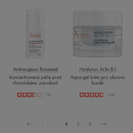
koncentrovaná
Aqua-
péče
gel
proti
krém
chronickému
pro
zarudnutí
obnovu
buněk
Antirougeurs Rosamed
Hyaluron Activ B3
koncentrovaná péče proti
Aqua-gel krém pro obnovu
chronickému zarudnutí
buněk
3.4
/
5
191
4.7
/
5
104
-
-
1
…
4
5
6
Předchozí
Další
stránka
stránka