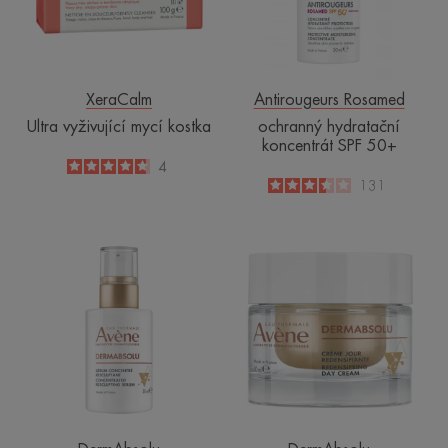
XeraCalm
Antirougeurs Rosamed
Ultra vyživující mycí kostka
ochranný hydratační
koncentrát SPF 50+
4.8
/
5
4
-
3.5
/
5
131
-
Koncentrované
Remodelační
remodelační
denní
sérum
krém