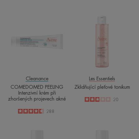
-
COMEDOMED
Zklidňující
PEELING
pleťové
Intenzivní
tonikum
krém
při
zhoršených
projevech
akné
Cleanance
Les Essentiels
COMEDOMED PEELING
Zklidňující pleťové tonikum
Intenzivní krém při
zhoršených projevech akné
2.9
/
5
20
-
4.5
/
5
288
-
KA
PIGMENT-
-
ZDRAVOTNIC