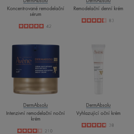
DermAbsolu
DermAbsolu
Koncentrované remodelační
Remodelační denní krém
sérum
4.3
/
5
83
-
5
/
5
42
-
Intenzivní
Vyhlazující
remodelační
oční
noční
krém
krém
DermAbsolu
DermAbsolu
Intenzivní remodelační noční
Vyhlazující oční krém
krém
4.8
/
5
38
-
4.1
/
5
210