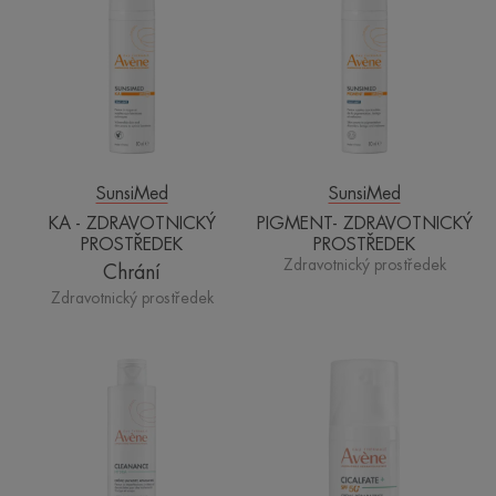
ZDRAVOTNICKÝ
PROSTŘEDEK
PROSTŘEDEK
SunsiMed
SunsiMed
KA - ZDRAVOTNICKÝ
PIGMENT- ZDRAVOTNICKÝ
PROSTŘEDEK
PROSTŘEDEK
Zdravotnický prostředek
Chrání
Zdravotnický prostředek
Hydra
Multi-
zklidňující
ochranný
mycí
obnovující
krém
krém
SPF
50+