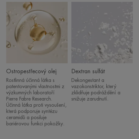
Benefity
• ČISTÍ: respektuje pokožku vysušenou
a podrážděnou medikamentózní léčbou akné.
• VYŽIVUJE: a obnovuje komfort pokožky.
•ZKLIDŇUJE: podrážděnou pokožku
TEXTURA
Ostropestřecový olej
Dextran sulfát
Rostlinná účinná látka s
Dekongestant a
Parfemace
patentovanými vlastnostmi z
vazokonstriktor, který
Bez parfemace
výzkumných laboratoří
zklidňuje podráždění a
Pierre Fabre Research.
snižuje zarudnutí.
Účinná látka proti vysoušení,
která podporuje syntézu
ceramidů a posiluje
bariérovou funkci pokožky.