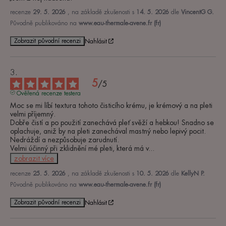
recenze
29. 5. 2026
, na základě zkušenosti s
14. 5. 2026
dle
VincentG G.
Původně publikováno na
www.eau-thermale-avene.fr (fr)
Zobrazit původní recenzi
Nahlásit
5
/
5
Ověřená recenze testera
Moc se mi líbí textura tohoto čisticího krému, je krémový a na pleti 
velmi příjemný. 

Dobře čistí a po použití zanechává pleť svěží a hebkou! Snadno se 
oplachuje, aniž by na pleti zanechával mastný nebo lepivý pocit. 

Nedráždí a nezpůsobuje zarudnutí. 

Velmi účinný při zklidnění mé pleti, která má v
...
zobrazit více
recenze
25. 5. 2026
, na základě zkušenosti s
10. 5. 2026
dle
KellyN P.
Původně publikováno na
www.eau-thermale-avene.fr (fr)
Zobrazit původní recenzi
Nahlásit