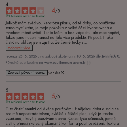
4
/
5
Ověřená recenze testera
Jelikož mám svědivou keratózu pilaris, od té doby, co používám 
tento mycí krém, je moje pokožka z velké části hydratovaná a 
mnohem méně svědí. Tento krém je bez zápachu, ale moc nepění, 
takže jsme nuceni nanést na tělo více produktu. Při použití jako 
čistič na obličej jsem zjistila, že černé tečky s
...
zobrazit více
recenze
25. 5. 2026
, na základě zkušenosti s
10. 5. 2026
dle
JenniferA X.
Původně publikováno na
www.eau-thermale-avene.fr (fr)
Zobrazit původní recenzi
Nahlásit
5
/
5
Ověřená recenze testera
Tuto čisticí emulzi od Avène používám už nějakou dobu a stala se 
pro mě nepostradatelnou, zvláště k čištění pleti, když je trochu 
vysušená, i když ji používám denně. Co se týče účinnosti, jemně 
čistí a přináší skutečný okamžitý komfort a pocit osvěžení. Textura 