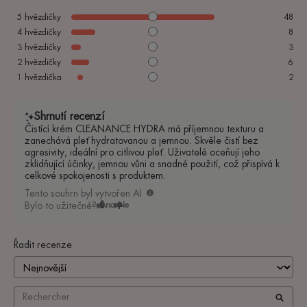
5
hvězdičky
48
4
hvězdičky
8
3
hvězdičky
3
2
hvězdičky
6
1
hvězdička
2
Shrnutí recenzí
Čistící krém CLEANANCE HYDRA má příjemnou texturu a
zanechává pleť hydratovanou a jemnou. Skvěle čistí bez
agresivity, ideální pro citlivou pleť. Uživatelé oceňují jeho
zklidňující účinky, jemnou vůni a snadné použití, což přispívá k
celkové spokojenosti s produktem.
Tento souhrn byl vytvořen AI
Bylo to užitečné?
Ano
Ne
Řadit recenze