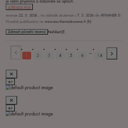
je velmi příjemná a dokonale se oplach
...
zobrazit více
recenze
22. 5. 2026
, na základě zkušenosti s
7. 5. 2026
dle
AYMANER D.
Původně publikováno na
www.eau-thermale-avene.fr (fr)
Zobrazit původní recenzi
Nahlásit
1
2
3
4
5
6
14