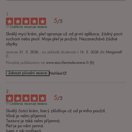
5
/
5
Ověřená recenze testera
Skvělý mycí krém, pleť opravuje už od první aplikace, žádný pocit 
suchosti nebo pnutí. Moje pleť je pružná. Nezanechává žádné 
zbytky
recenze
31. 5. 2026
, na základě zkušenosti s
16. 5. 2026
dle
MorganeR
C.
Původně publikováno na
www.eau-thermale-avene.fr (fr)
Zobrazit původní recenzi
Nahlásit
5
/
5
Ověřená recenze testera
Skvělý čisticí krém, který zklidňuje už od prvního použití. 

Vůně je velmi příjemná. 

Textura je také velmi příjemná. 

Pleť je po něm jemná. 

Jsem z něj nadšená.