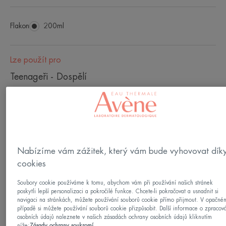
Flakon
Flakon
200ml
Lze použít pro
Teenageři - Dospělí
Typy pleti
Pleť s nedokonalostmi - Citlivá pleť - Podrážděná
kůže - Citlivá pokožka - Podrážděná pokožka
Nabízíme vám zážitek, který vám bude vyhovovat dík
cookies
Vaše potřeba/-y
Soubory cookie používáme k tomu, abychom vám při používání našich stránek
Čisticí - Mírní podráždění - Proti podráždění -
poskytli lepší personalizaci a pokročilé funkce. Chcete-li pokračovat a usnadnit si
navigaci na stránkách, můžete používání souborů cookie přímo přijmout. V opačné
Hygiena
případě si můžete používání souborů cookie přizpůsobit. Další informace o zpracov
osobních údajů naleznete v našich zásadách ochrany osobních údajů kliknutím
níže:
Zásady ochrany soukromí