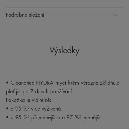
Podrobné složení
Výsledky
• Cleanance HYDRA mycí krém výrazně zklidňuje
pleť již po 7 dnech používání¹
Pokožka je viditelně:
• o 95 %² více vyživená
• o 95 %² příjemnější a o 97 %² jemnější