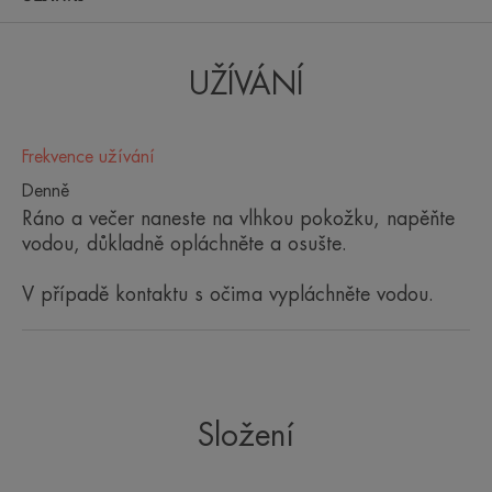
UŽÍVÁNÍ
I když je pleť oslabená léky na
akné, je třeba ji čistit. Tento
Frekvence užívání
mimořádně jemný přípravek čistí
Denně
a po použití zanechává pokožku
Ráno a večer naneste na vlhkou pokožku, napěňte
jemnou a příjemnou.
vodou, důkladně opláchněte a osušte.
V případě kontaktu s očima vypláchněte vodou.
Výhoda
Zklidňující, relidipační mycí krém pro pleť
oslabenou vysušující medikamentózní léčbou akné.
Složení