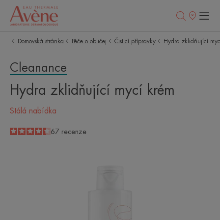
Prodejní
místa
Domovská stránka
Péče o obličej
Čisticí přípravky
Hydra zklidňující my
Cleanance
Hydra zklidňující mycí krém
Stálá nabídka
4.4
/
5
67
recenze
-