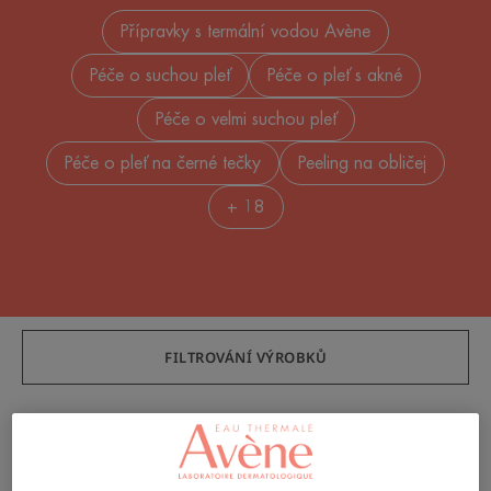
Přípravky s termální vodou Avène
Péče o suchou pleť
Péče o pleť s akné
Péče o velmi suchou pleť
Péče o pleť na černé tečky
Peeling na obličej
+ 18
FILTROVÁNÍ VÝROBKŮ
111 výsledky "Péče o obličej"
Revitalizační
Revitalizační