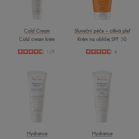
Cold Cream
Sluneční péče – citlivá pleť
Cold cream krém
Krém na obličej SPF 30
4.6
/
5
129
4.8
/
5
4
-
-
LEGERE
UV
Hydratační
LEGERE
emulze
Hydratační
emulze
SPF
30
Hydrance
Hydrance