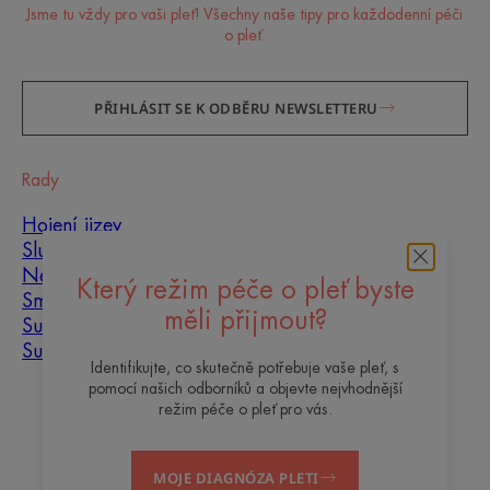
Jsme tu vždy pro vaši pleť! Všechny naše tipy pro každodenní péči
o pleť.
PŘIHLÁSIT SE K ODBĚRU NEWSLETTERU
Rady
Hojení jizev
Slunce
Nedokonalosti pleti
Který režim péče o pleť byste
Smíšená pleť
měli přijmout?
Suchá pleť
Suchost a dehydratace
Identifikujte, co skutečně potřebuje vaše pleť, s
pomocí našich odborníků a objevte nejvhodnější
O nás
režim péče o pleť pro vás.
Kontakt
Často kladené otázky
MOJE DIAGNÓZA PLETI