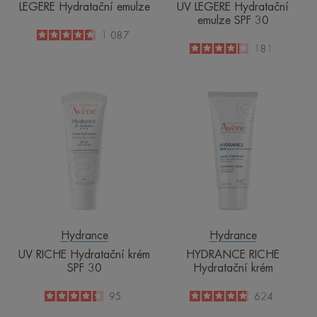
LEGERE Hydratační emulze
UV LEGERE Hydratační
emulze SPF 30
4.7
/
5
1 087
-
4.1
/
5
181
-
UV
HYDRANCE
RICHE
RICHE
Hydratační
Hydratační
krém
krém
SPF
30
Hydrance
Hydrance
UV RICHE Hydratační krém
HYDRANCE RICHE
SPF 30
Hydratační krém
4.3
/
5
95
4.8
/
5
624
-
-