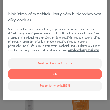
velmi
výživný
výživný
krém
Nabízíme vám zážitek, který vám bude vyhovovat
krém
díky cookies
Soubory cookie používáme k tomu, abychom vám při používání našich
stránek poskytli lepší personalizaci a pokročilé funkce. Chcete-li pokračovat
a usnadnit si navigaci na stránkách, můžete používání souborů cookie přímo
přijmout. V opačném případě si můžete používání souborů cookie
přizpůsobit. Další informace o zpracování osobních údajů naleznete v našich
Les Essentiels
Les Essentiels
zásadách ochrany osobních údajů kliknutím níže:
Zásady ochrany soukromí
Revitalizační velmi výživný
Revitalizační výživný krém
krém
Nastavení souborů cookie
4.6
/
5
87
-
4.7
/
5
166
-
OK
Cold
Krém
Pouze to nejdůležitější
cream
na
krém
obličej
SPF
30