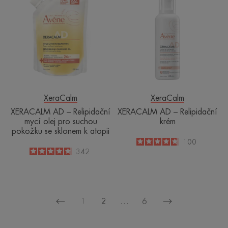
AD
AD
–
–
Relipidační
Relipidační
mycí
krém
olej
pro
suchou
pokožku
se
XeraCalm
XeraCalm
sklonem
XERACALM AD – Relipidační
XERACALM AD – Relipidační
k atopii
mycí olej pro suchou
krém
pokožku se sklonem k atopii
4.7
/
5
100
-
4.8
/
5
342
-
1
2
…
6
Předchozí
Další
stránka
stránka