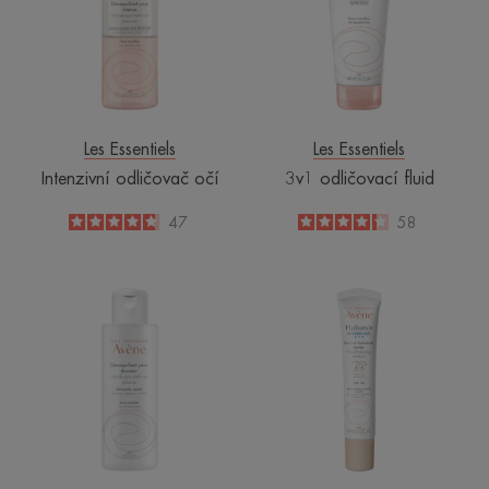
Les Essentiels
Les Essentiels
Intenzivní odličovač očí
3v1 odličovací fluid
4.7
/
5
47
4.2
/
5
58
-
-
Jemný
BB
odličovač
Lehká
očí
tónovací
hydratační
emulze
SPF
30