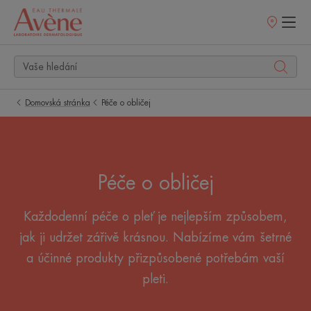
Prodejní
místa
Domovská stránka
Péče o obličej
Péče o obličej
Každodenní péče o pleť je nejlepším způsobem,
jak ji udržet zářivě krásnou. Nabízíme vám šetrné
a účinné produkty přizpůsobené potřebám vaší
pleti.