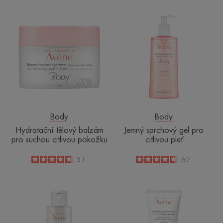
Hydratační
Jemný
tělový
sprchový
balzám
gel
pro
pro
suchou
citlivou
citlivou
pleť
pokožku
Body
Body
Hydratační tělový balzám
Jemný sprchový gel pro
pro suchou citlivou pokožku
citlivou pleť
4.7
/
5
51
4.7
/
5
62
-
-
Intenzivní
3v1
odličovač
odličovací
očí
fluid