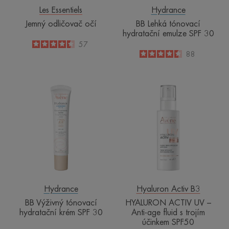
Les Essentiels
Hydrance
Jemný odličovač očí
BB Lehká tónovací
hydratační emulze SPF 30
4.4
/
5
57
-
4.5
/
5
88
-
BB
HYALURON
Výživný
ACTIV
tónovací
UV
hydratační
–
krém
Anti-
SPF
age
30
fluid
s
trojím
účinkem
Hydrance
Hyaluron Activ B3
SPF50
BB Výživný tónovací
HYALURON ACTIV UV –
hydratační krém SPF 30
Anti-age fluid s trojím
účinkem SPF50