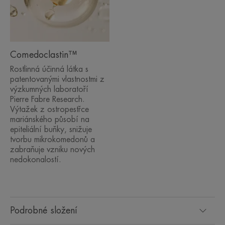
Comedoclastin™
Benefity
Rostlinná účinná látka s
• Přesnost laseru*
patentovanými vlastnostmi z
• 2x méně nedokonalostí a jizev***
výzkumných laboratoří
• Viditelně vyhlazená pleť
Pierre Fabre Research.
• Exfoliuje, zpevňuje a vyhlazuje pleť
Výtažek z ostropestřce
• Zlepšuje texturu pleti a sjednocuje její tón
mariánského působí na
epiteliální buňky, snižuje
• Redukuje nadměrnou tvorbu mazu a lesk
tvorbu mikrokomedonů a
• Stahuje póry a zmatňuje pleť
zabraňuje vzniku nových
• Viditelné výsledky již po první aplikaci****
nedokonalostí.
• 24hodinová hydratace*****
TEXTURA
Podrobné složení