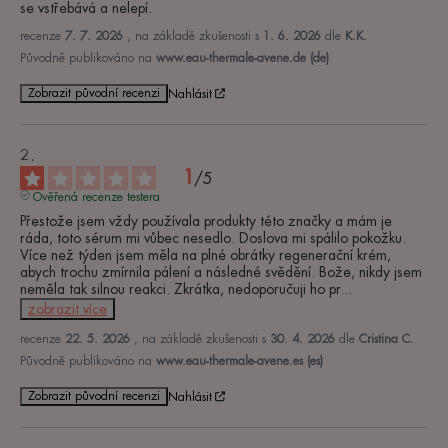
se vstřebává a nelepí.
recenze
7. 7. 2026
, na základě zkušenosti s
1. 6. 2026
dle
K.K.
Původně publikováno na
www.eau-thermale-avene.de (de)
Zobrazit původní recenzi
Nahlásit
1
/
5
Ověřená recenze testera
Přestože jsem vždy používala produkty této značky a mám je 
ráda, toto sérum mi vůbec nesedlo. Doslova mi spálilo pokožku. 
Více než týden jsem měla na plné obrátky regenerační krém, 
abych trochu zmírnila pálení a následné svědění. Bože, nikdy jsem 
neměla tak silnou reakci. Zkrátka, nedoporučuji ho pr
...
zobrazit více
recenze
22. 5. 2026
, na základě zkušenosti s
30. 4. 2026
dle
Cristina C.
Původně publikováno na
www.eau-thermale-avene.es (es)
Zobrazit původní recenzi
Nahlásit