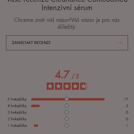
Intenzivní sérum
Chceme znát váš názor!Váš názor je pro nás
důležitý.
ZANECHAT RECENZI
4.7
/
5
5
hvězdičky
17
4
hvězdičky
2
3
hvězdičky
0
2
hvězdičky
0
1
hvězdička
1