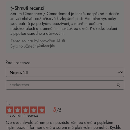
Shrnutí recenzí
Sérum Cleanance / Comedomed je lehké, negrázné a dobře
se vstřebává, což přispívá k zlepšení pleti. Viditelné výsledky
jsou patrné již po týdnu používání, s menším počtem
nedokonalostí a zjemněním jizviček po akné. Praktické balení
s pipetou usnadňuje dávkování.
Tento souhrn byl vytvořen AI
Bylo to užitečné?
Ano
Ne
Řadit recenze
5
/
5
Spontánní recenze
Opravdu skvělé sérum proti pozůstatkům po akné a pupínkům. 
Trpím pozdní formou akné a sérum mé pleti velmi pomáhá. Rychle 