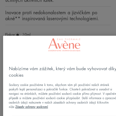
účinných aktivních látek.
Inovace proti nedokonalostem a jizvičkám po
akné** inspirovaná laserovými technologiemi.
Flakon
Flakon
30ml
Lze použít pro
Dospělí - Teenageři
Nabízíme vám zážitek, který vám bude vyhovovat dík
cookies
Typy pleti
Soubory cookie používáme k tomu, abychom vám při používání našich stránek
Pleť se sklonem k akné
poskytli lepší personalizaci a pokročilé funkce. Chcete-li pokračovat a usnadnit si
navigaci na stránkách, můžete používání souborů cookie přímo přijmout. V opačné
případě si můžete používání souborů cookie přizpůsobit. Další informace o zpracov
Vyrobeno v Francii
osobních údajů naleznete v našich zásadách ochrany osobních údajů kliknutím
níže:
Zásady ochrany soukromí
Ultra koncentrované Comedomed Intenzivní sérum