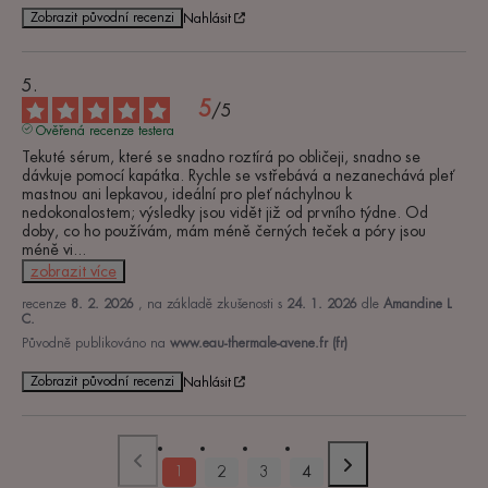
Zobrazit původní recenzi
Nahlásit
5
/
5
Ověřená recenze testera
Tekuté sérum, které se snadno roztírá po obličeji, snadno se 
dávkuje pomocí kapátka. Rychle se vstřebává a nezanechává pleť 
mastnou ani lepkavou, ideální pro pleť náchylnou k 
nedokonalostem; výsledky jsou vidět již od prvního týdne. Od 
doby, co ho používám, mám méně černých teček a póry jsou 
méně vi
...
zobrazit více
recenze
8. 2. 2026
, na základě zkušenosti s
24. 1. 2026
dle
Amandine L
C.
Původně publikováno na
www.eau-thermale-avene.fr (fr)
Zobrazit původní recenzi
Nahlásit
1
2
3
4