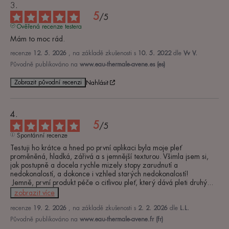
5
/
5
Ověřená recenze testera
Mám to moc rád.
recenze
12. 5. 2026
, na základě zkušenosti s
10. 5. 2022
dle
Vv V.
Původně publikováno na
www.eau-thermale-avene.es (es)
Zobrazit původní recenzi
Nahlásit
5
/
5
Spontánní recenze
Testuji ho krátce a hned po první aplikaci byla moje pleť 
proměněná, hladká, zářivá a s jemnější texturou. Všimla jsem si, 
jak postupně a docela rychle mizely stopy zarudnutí a 
nedokonalostí, a dokonce i vzhled starých nedokonalostí!

 Jemně, první produkt péče o citlivou pleť, který dává pleti druhý
...
zobrazit více
recenze
19. 2. 2026
, na základě zkušenosti s
2. 2. 2026
dle
L.L.
Původně publikováno na
www.eau-thermale-avene.fr (fr)