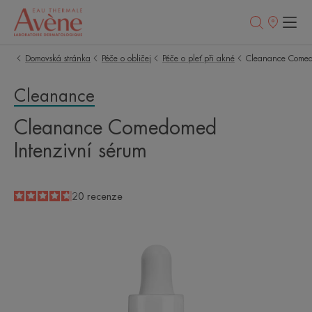
Prodejní
místa
Domovská stránka
Péče o obličej
Péče o pleť při akné
Cleanance Comed
Cleanance
Cleanance Comedomed
Intenzivní sérum
4.7
/
5
20
recenze
-