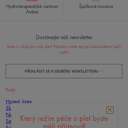
Hydroterapeutické centrum
Špičkové inovace
Avène
Dostávejte náš newsletter
Jsme tu vždy pro vaši pleť! Všechny naše tipy pro každodenní péči
o pleť.
PŘIHLÁSIT SE K ODBĚRU NEWSLETTERU
Rady
Hojení jizev
Slunce
Nedokonalosti pleti
Který režim péče o pleť byste
Smíšená pleť
měli přijmout?