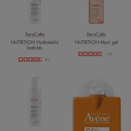
XeraCalm
XeraCalm
NUTRITION Hydratační
NUTRITION Mycí gel
balzám
4.8
/
5
145
-
4.6
/
5
82
-
NUTRITION
Sluneční
Hydratační
reflexe
mléko
SPF
50+