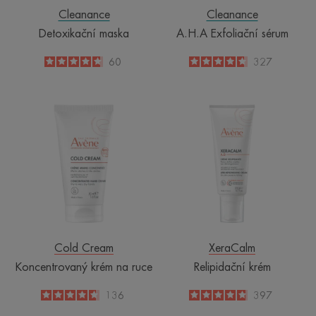
Cleanance
Cleanance
Detoxikační maska
A.H.A Exfoliační sérum
4.7
/
5
60
4.7
/
5
327
-
-
Koncentrovaný
Relipidační
krém
krém
na
ruce
Cold Cream
XeraCalm
Koncentrovaný krém na ruce
Relipidační krém
4.6
/
5
136
4.8
/
5
397
-
-