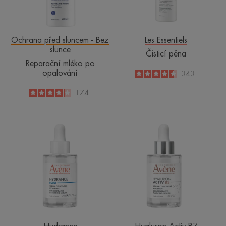
Ochrana před sluncem - Bez
Les Essentiels
slunce
Čisticí pěna
Reparační mléko po
opalování
4.6
/
5
343
-
4.1
/
5
174
-
BOOST
Koncentrované
Koncentrované
vyhlazující
hydratační
sérum
sérum