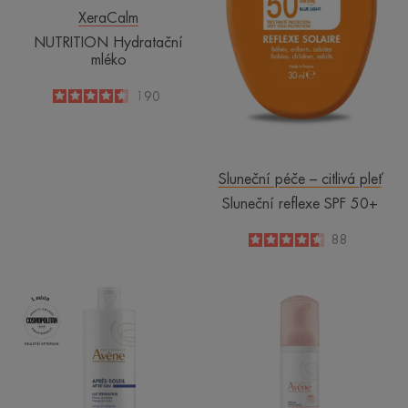
XeraCalm
NUTRITION Hydratační
mléko
4.6
/
5
190
-
Sluneční péče – citlivá pleť
Sluneční reflexe SPF 50+
4.6
/
5
88
-
Reparační
Čisticí
mléko
pěna
po
opalování