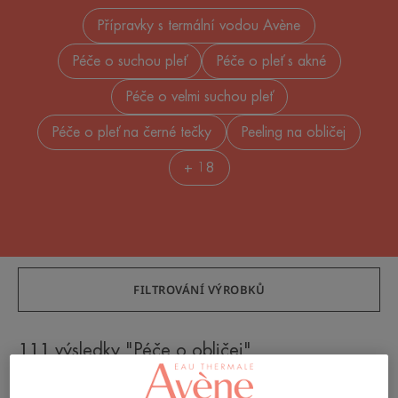
Přípravky s termální vodou Avène
Péče o suchou pleť
Péče o pleť s akné
Péče o velmi suchou pleť
Péče o pleť na černé tečky
Peeling na obličej
+ 18
FILTROVÁNÍ VÝROBKŮ
111 výsledky "Péče o obličej"
Intenzivní
Zklidňující