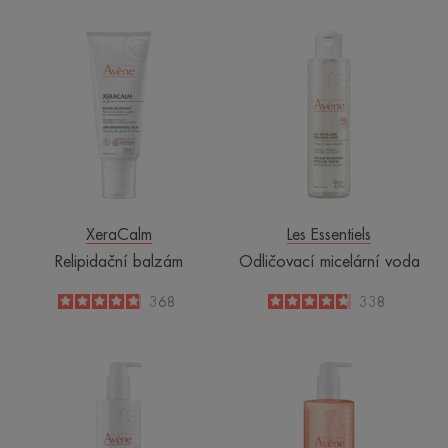
Relipidační
Odličovací
balzám
micelární
voda
XeraCalm
Les Essentiels
Relipidační balzám
Odličovací micelární voda
4.8
/
5
368
4.8
/
5
338
-
-
NUTRITION
NUTRITION
Hydratační
Mycí
balzám
gel