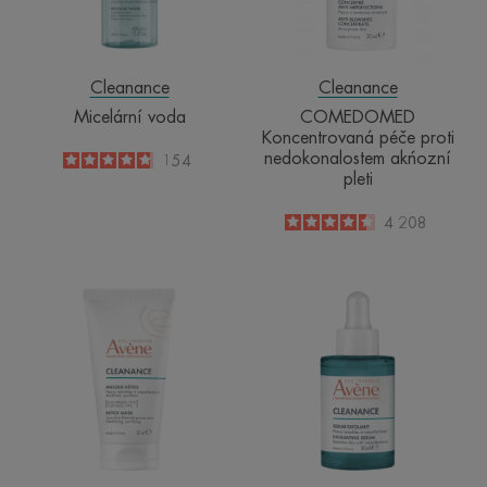
pleti
Cleanance
Cleanance
Micelární voda
COMEDOMED
Koncentrovaná péče proti
nedokonalostem akńozní
4.8
/
5
154
pleti
-
4.5
/
5
4 208
-
Detoxikační
A.H.A
maska
Exfoliační
sérum