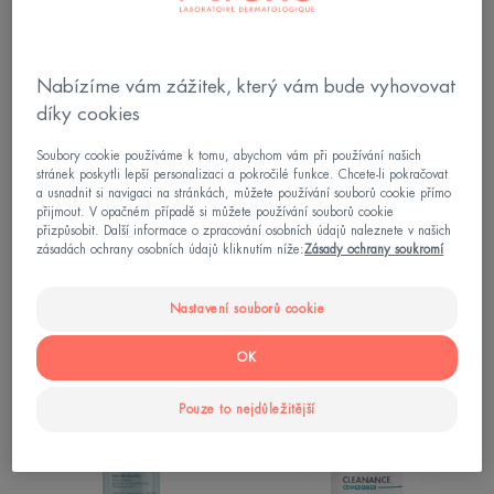
rozjasňující
hydratační
krém
maska
Nabízíme vám zážitek, který vám bude vyhovovat
díky cookies
Soubory cookie používáme k tomu, abychom vám při používání našich
stránek poskytli lepší personalizaci a pokročilé funkce. Chcete-li pokračovat
a usnadnit si navigaci na stránkách, můžete používání souborů cookie přímo
přijmout. V opačném případě si můžete používání souborů cookie
Vitamin Activ Cg
Les Essentiels
přizpůsobit. Další informace o zpracování osobních údajů naleznete v našich
Intenzivní rozjasňující krém
Zklidňující hydratační maska
zásadách ochrany osobních údajů kliknutím níže:
Zásady ochrany soukromí
4
/
5
132
4.6
/
5
49
Nastavení souborů cookie
-
-
Micelární
COMEDOME
OK
voda
Koncentrovaná
péče
Pouze to nejdůležitější
proti
nedokonaloste
akńozní