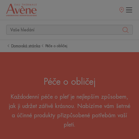
Prodejní
místa
Domovská stránka
Péče o obličej
Péče o obličej
Každodenní péče o pleť je nejlepším způsobem,
jak ji udržet zářivě krásnou. Nabízíme vám šetrné
a účinné produkty přizpůsobené potřebám vaší
pleti.