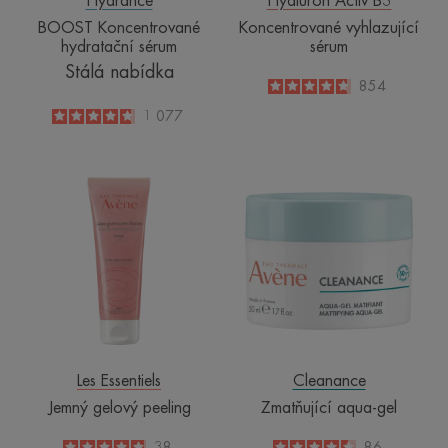
Hydrance
Hyaluron Activ B3
BOOST Koncentrované
Koncentrované vyhlazující
hydratační sérum
sérum
Stálá nabídka
4.7
/
5
854
-
4.8
/
5
1 077
-
Jemný
Zmatňující
gelový
aqua-
peeling
gel
Les Essentiels
Cleanance
Jemný gelový peeling
Zmatňující aqua-gel
4.9
/
5
38
4.5
/
5
86