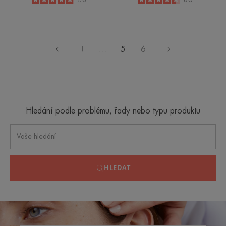
-
-
1
…
5
6
Předchozí
Další
stránka
stránka
Hledání podle problému, řady nebo typu produktu
HLEDAT