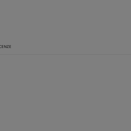
ý maz
pokožky
RECYKLOVATELNÁ
CENZE
u a očima, aplikace dvakrát denně na obličej, oči, rty