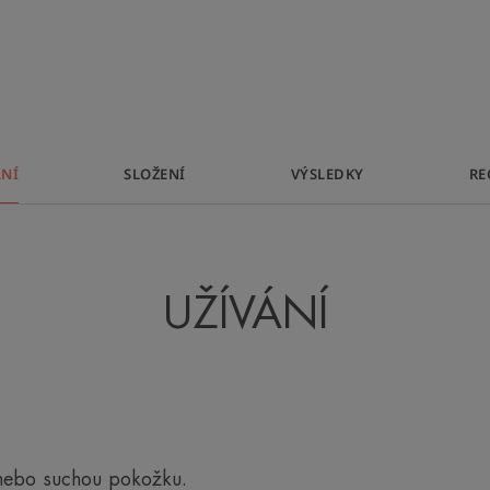
• ODSTRAŇUJE nečistoty a přebytečn
• ZACHOVÁVÁ přirozenou rovnováhu 
TEXTURA
ÁNÍ
SLOŽENÍ
VÝSLEDKY
RE
* Monocentrická studie na 31 subjektech s citlivou pokožko
a dekolt
** S výjimkou pumpičky a uzávěru
UŽÍVÁNÍ
 nebo suchou pokožku.