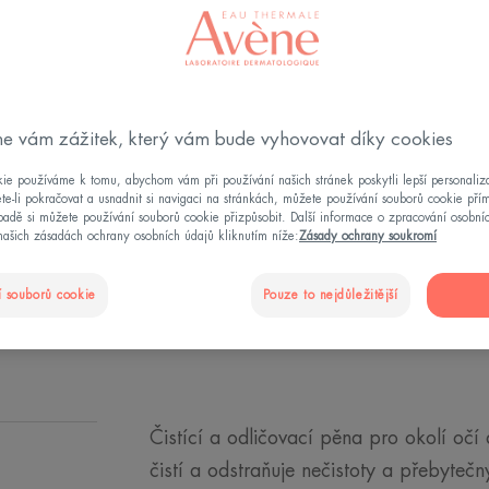
Složení s 98 % p
živočišného půvo
nečistoty a přeb
e vám zážitek, který vám bude vyhovovat díky cookies
čisticí, odličovací
ie používáme k tomu, abychom vám při používání našich stránek poskytli lepší personaliza
te-li pokračovat a usnadnit si navigaci na stránkách, můžete používání souborů cookie pří
adě si můžete používání souborů cookie přizpůsobit. Další informace o zpracování osobní
Flakon s pumpičkou
našich zásadách ochrany osobních údajů kliknutím níže:
Zásady ochrany soukromí
 souborů cookie
Pouze to nejdůležitější
NAJÍT OBCHO
Čistící a odličovací pěna pro okolí očí 
čistí a odstraňuje nečistoty a přebyte