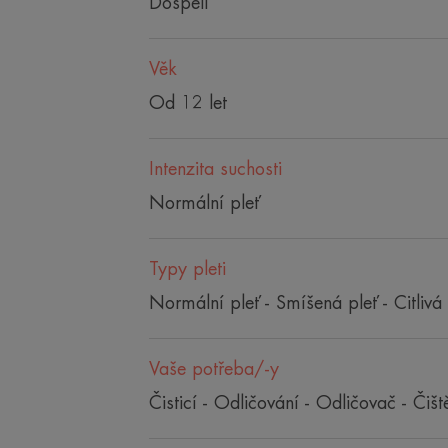
Dospělí
Věk
Od 12 let
Intenzita suchosti
Normální pleť
Typy pleti
Normální pleť - Smíšená pleť - Citlivá 
Vaše potřeba/-y
Čisticí - Odličování - Odličovač - Čišt