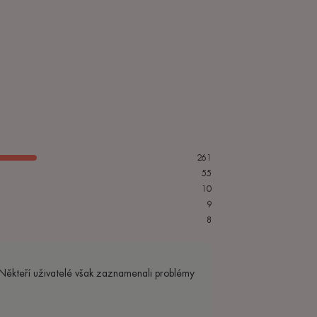
261
55
10
9
8
. Někteří uživatelé však zaznamenali problémy