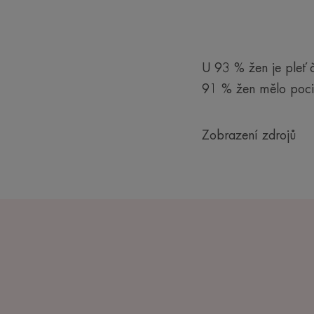
U 93 % žen je pleť č
91 % žen mělo pocit 
Zobrazení zdrojů