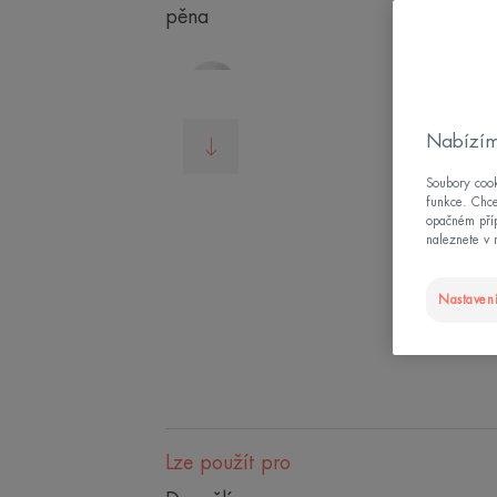
Nabízím
Soubory cook
funkce. Chce
opačném příp
naleznete v 
Nastavení
Lze použít pro