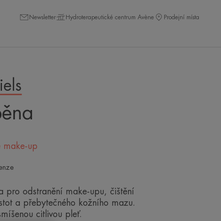
Newsletter
Hydroterapeutické centrum Avène
Prodejní místa
iels
pěna
je make-up
enze
a pro odstranění make-upu, čištění
istot a přebytečného kožního mazu.
míšenou citlivou pleť.