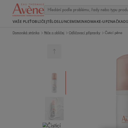
VAŠE PLEŤ
OBLIČEJ
TĚLO
SLUNCE
MIMINKO
MAKE-UP
ZNAČKA
D
Domovská stránka
Péče o obličej
Odličovací přípravky
Čisticí pěna