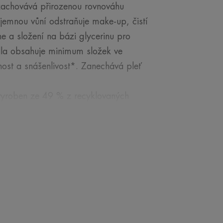
zachovává přirozenou rovnováhu
jemnou vůní odstraňuje make-up, čistí
ne a složení na bázi glycerinu pro
ýdla obsahuje minimum složek ve
nost a snášenlivost*. Zanechává pleť
vyroben ze 49 % z recyklovaných
0 % z recyklovaného plastu**.
toty a přebytečný kožní maz
up