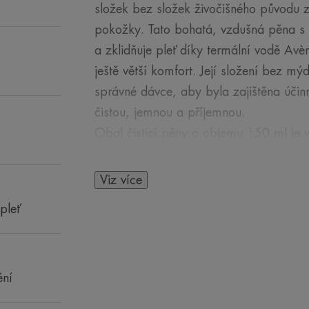
složek bez složek živočišného původu 
pokožky. Tato bohatá, vzdušná pěna s 
a zklidňuje pleť díky termální vodě Avè
ještě větší komfort. Její složení bez m
správné dávce, aby byla zajištěna účin
čistou, jemnou a příjemnou.
Obal čisticí pěny o objemu 150 ml je 
materiálů. Lahvička je vyrobena ze 10
Viz více
Výhoda
pleť
Jemně čistí, odstraňuje make-up, nečis
Benefity
ění
• jemně ČISTÍ A ODSTRAŇUJE make-