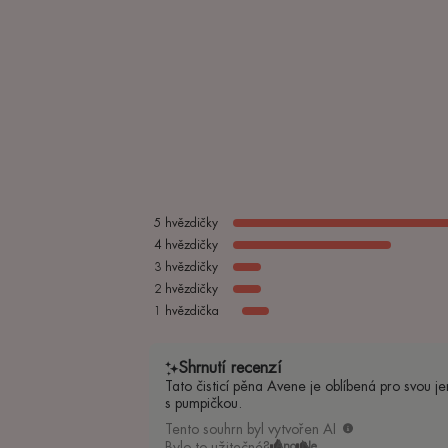
5
hvězdičky
4
hvězdičky
3
hvězdičky
2
hvězdičky
1
hvězdička
Shrnutí recenzí
Tato čisticí pěna Avene je oblíbená pro svou j
s pumpičkou.
Tento souhrn byl vytvořen AI
Bylo to užitečné?
Ano
Ne