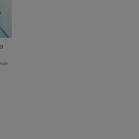
da
vuje