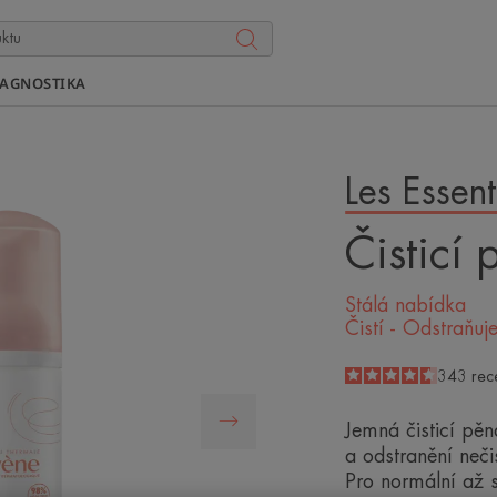
IAGNOSTIKA
Les Essent
Čisticí 
Stálá nabídka
Čistí - Odstraňu
4.6
/
5
343
rec
-
Jemná čisticí pěn
a odstranění neč
Pro normální až s