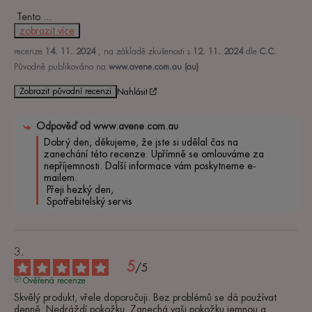
 Tento 
...
zobrazit více
recenze
14. 11. 2024
, na základě zkušenosti s
12. 11. 2024
dle
C.C.
Původně publikováno na
www.avene.com.au (au)
Zobrazit původní recenzi
Nahlásit
Odpověď od
www.avene.com.au
Dobrý den, děkujeme, že jste si udělal čas na 
zanechání této recenze. Upřímně se omlouváme za 
nepříjemnosti. Další informace vám poskytneme e-
mailem.

 Přeji hezký den,

 Spotřebitelský servis
5
/
5
Ověřená recenze
Skvělý produkt, vřele doporučuji. Bez problémů se dá používat 
denně. Nedráždí pokožku. Zanechá vaši pokožku jemnou a 