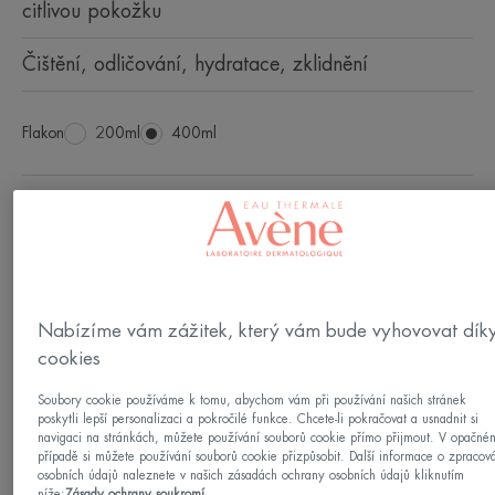
citlivou pokožku
Čištění, odličování, hydratace, zklidnění
Flakon
Flakon
200ml
Flakon
400ml
Lze použít pro
Dospělí
Věk
Nabízíme vám zážitek, který vám bude vyhovovat dík
Od 12 let
cookies
Soubory cookie používáme k tomu, abychom vám při používání našich stránek
poskytli lepší personalizaci a pokročilé funkce. Chcete-li pokračovat a usnadnit si
Intenzita suchosti
navigaci na stránkách, můžete používání souborů cookie přímo přijmout. V opačné
Normální pleť - Mírně suchá kůže
případě si můžete používání souborů cookie přizpůsobit. Další informace o zpracov
osobních údajů naleznete v našich zásadách ochrany osobních údajů kliknutím
níže:
Zásady ochrany soukromí