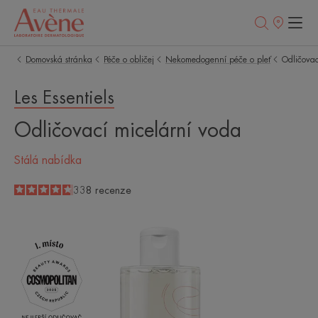
Prodejní
místa
Domovská stránka
Péče o obličej
Nekomedogenní péče o pleť
Odličovac
Les Essentiels
Odličovací micelární voda
Stálá nabídka
4.8
/
5
338
recenze
-