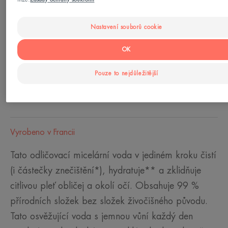
Typy pleti
Nastavení souborů cookie
Citlivá pleť - Všechny typy pleti
OK
Vaše potřeba/-y
Pouze to nejdůležitější
Čisticí - Hydratace - Odličování - Odličovač -
Čištění
Vyrobeno v Francii
Tato odličovací micelární voda v jediném kroku čistí
(i částečky znečištění*), hydratuje** a zklidňuje
citlivou pleť obličej a okolí očí. Obsahuje 99 %
přírodních složek bez složek živočišného původu.
Tato osvěžující voda s jemnou vůní každý den