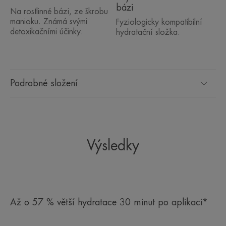
bázi
Na rostlinné bázi, ze škrobu
manioku. Známá svými
Fyziologicky kompatibilní
detoxikačními účinky.
hydratační složka.
Podrobné složení
Výsledky
Až o 57 % větší hydratace 30 minut po aplikaci*