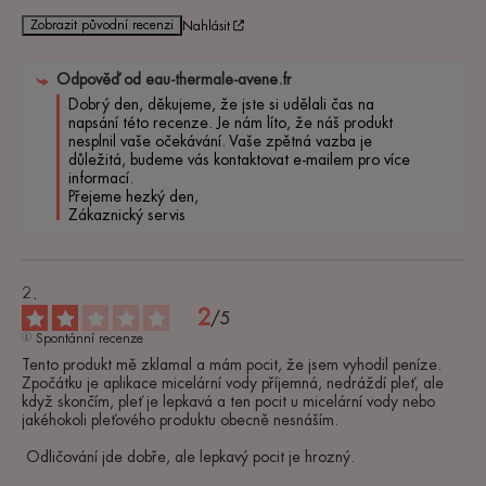
Zobrazit původní recenzi
Nahlásit
Odpověď od
eau-thermale-avene.fr
Dobrý den, děkujeme, že jste si udělali čas na 
napsání této recenze. Je nám líto, že náš produkt 
nesplnil vaše očekávání. Vaše zpětná vazba je 
důležitá, budeme vás kontaktovat e-mailem pro více 
informací. 

Přejeme hezký den, 

Zákaznický servis
2
/
5
Spontánní recenze
Tento produkt mě zklamal a mám pocit, že jsem vyhodil peníze. 
Zpočátku je aplikace micelární vody příjemná, nedráždí pleť, ale 
když skončím, pleť je lepkavá a ten pocit u micelární vody nebo 
jakéhokoli pleťového produktu obecně nesnáším.

 Odličování jde dobře, ale lepkavý pocit je hrozný.
