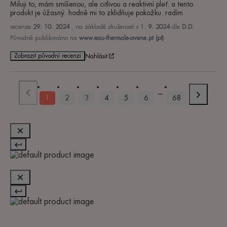
Miluji to, mám smíšenou, ale citlivou a reaktivní pleť. a tento 
produkt je úžasný. hodně mi to zklidňuje pokožku. radím
recenze
29. 10. 2024
, na základě zkušenosti s
1. 9. 2024
dle
D.D.
Původně publikováno na
www.eau-thermale-avene.pt (pt)
Zobrazit původní recenzi
Nahlásit
1
2
3
4
5
6
68