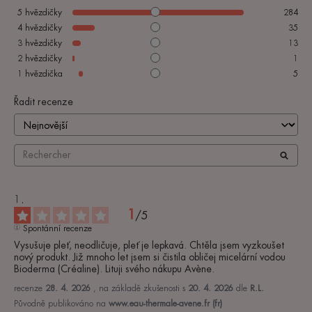
5
hvězdičky
284
4
hvězdičky
35
3
hvězdičky
13
2
hvězdičky
1
1
hvězdička
5
Řadit recenze
1
/
5
Spontánní recenze
Vysušuje pleť, neodličuje, pleť je lepkavá. Chtěla jsem vyzkoušet 
nový produkt. Již mnoho let jsem si čistila obličej micelární vodou 
Bioderma (Créaline). Lituji svého nákupu Avène.
recenze
28. 4. 2026
, na základě zkušenosti s
20. 4. 2026
dle
R.L.
Původně publikováno na
www.eau-thermale-avene.fr (fr)