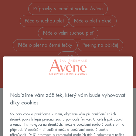
Přípravky s termální vodou Avène
Péče o suchou pleť
Péče o pleť s akné
Péče o velmi suchou pleť
Péče o pleť na černé tečky
Peeling na obličej
+ 18
Nabízíme vám zážitek, který vám bude vyhovovat
FILTROVÁNÍ VÝROBKŮ
díky cookies
Soubory cookie používáme k tomu, abychom vám při používání našich
111 výsledky "Péče o obličej"
stránek poskytli lepší personalizaci a pokročilé funkce. Chcete-li pokračovat
a usnadnit si navigaci na stránkách, můžete používání souborů cookie přímo
přijmout. V opačném případě si můžete používání souborů cookie
Minerální
Tónovací
přizpůsobit. Další informace o zpracování osobních údajů naleznete v našich