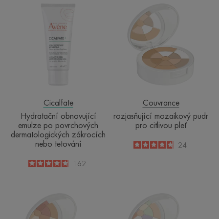
Hydratační
rozjasňující
obnovující
mozaikový
emulze
pudr
po
pro
povrchových
citlivou
dermatologických
pleť
zákrocích
nebo
tetování
Cicalfate
Couvrance
Hydratační obnovující
rozjasňující mozaikový pudr
emulze po povrchových
pro citlivou pleť
dermatologických zákrocích
nebo tetování
4.7
/
5
24
-
4.8
/
5
162
-
Mozaikový
Mozaikový
pudr
pudr