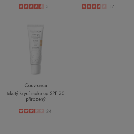
4.5
/
5
31
3.6
/
5
17
-
-
tekutý
krycí
make
up
SPF
20
přirozený
Couvrance
tekutý krycí make up SPF 20
přirozený
3.3
/
5
24
-