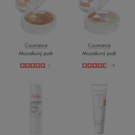
Couvrance
Couvrance
Mozaikový pudr
Mozaikový pudr
5
/
5
3
4.7
/
5
18
-
-
Výživný
tekutý
balzám
krycí
na
make-
rty
up
SPF
20
béžový