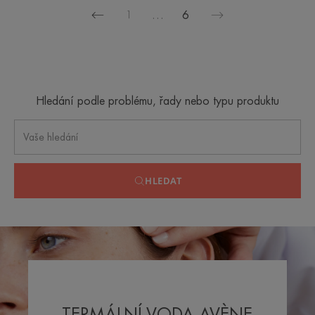
1
…
6
Předchozí
Další
stránka
stránka
Hledání podle problému, řady nebo typu produktu
HLEDAT