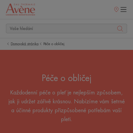
Prodejní
místa
Domovská stránka
Péče o obličej
Péče o obličej
Každodenní péče o pleť je nejlepším způsobem,
jak ji udržet zářivě krásnou. Nabízíme vám šetrné
a účinné produkty přizpůsobené potřebám vaší
pleti.