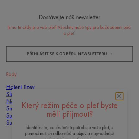
Dostávejte náš newsletter
Jsme tu vždy pro vaši pleť! Všechny naše tipy pro každodenní péči
o pleť.
PŘIHLÁSIT SE K ODBĚRU NEWSLETTERU
Rady
Hojení jizev
Slunce
Nedokonalosti pleti
Který režim péče o pleť byste
Smíšená pleť
měli přijmout?
Suchá pleť
Suchost a dehydratace
Identifikujte, co skutečně potřebuje vaše pleť, s
pomocí našich odborníků a objevte nejvhodnější