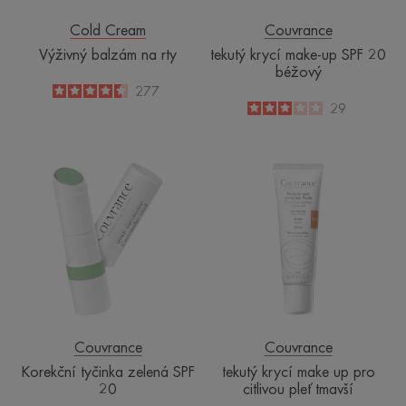
Cold Cream
Couvrance
Výživný balzám na rty
tekutý krycí make-up SPF 20
béžový
4.5
/
5
277
-
3
/
5
29
-
Korekční
tekutý
tyčinka
krycí
zelená
make
SPF
up
20
pro
citlivou
pleť
tmavší
Couvrance
Couvrance
Korekční tyčinka zelená SPF
tekutý krycí make up pro
20
citlivou pleť tmavší